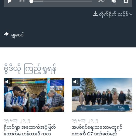
အ
0:00
4:57
သုတပဒေသာ အင်္ဂလိပ်စာ
ညွန်း
Learning English
တိုက်ရိုက် လင့်ခ်
စာမျက်နှာ
သို့
ဗွီအိုအေ လူမှုကွန်ယက်များ
ကျော်
မျှဝေပါ
ကြည့်
ရန်
ဘာသာစကားများ
ရှာဖွေ
ဗွီဒီယို ကြည့်ရှုရန်
ရန်
နေရာ
သို့
ကျော်
ရန်
၁၅ မတ္၊ ၂၀၂၅
၁၅ မတ္၊ ၂၀၂၅
ရိုဟင်ဂျာ အထောက်အပံ့ဖြတ်
အပစ်ရပ်ရေးသဘောမတူရင်
တောက်မှု ဟန့်တားဖို့ ကုလ
ရုရှားကို G7 ဒဏ်ခတ်မည်