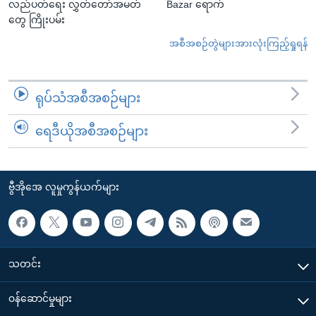
လည်ပတ်ရေး လွှတ်တော်အမတ်
Bazar ရောက်
တွေ ကြိုးပမ်း
အစီအစဉ်တွဲများအားလုံးကြည့်ရှုရန်
ရုပ်သံအစီအစဉ်များ
ရေဒီယိုအစီအစဉ်များ
ဗွီအိုအေ လူမှုကွန်ယက်များ
သတင်း
၀န်ဆောင်မှုများ