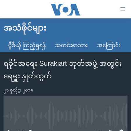
သုံး
ရ
လွယ်ကူ
အသံဖိုင်များ
မူလစာမျက်နှာ
စေ
မြန်မာ
ဗွီဒီယို ကြည့်ရှုရန်
သတင်းစာသား
အကြောင်း
သည့်
ကမ္ဘာ့သတင်းများ
Link
ရခိုင်အရေး Surakiart ဘုတ်အဖွဲ့ အတွင်း
ဗွီဒီယို
နိုင်ငံတကာ
များ
သတင်းလွတ်လပ်ခွင့်
အမေရိကန်
ရေမှူး နှုတ်ထွက်
ပင်မ
ရပ်ဝန်းတခု လမ်းတခု အလွန်
တရုတ်
အကြောင်းအရာ
၂၁ ဇူလိုင္၊ ၂၀၁၈
သို့
အင်္ဂလိပ်စာလေ့လာမယ်
အစ္စရေး-ပါလက်စတိုင်း
ကျော်
အပတ်စဉ်ကဏ္ဍများ
အမေရိကန်သုံးအီဒီယံ
ကြည့်
ရေဒီယိုနှင့်ရုပ်သံ အချက်အလက်များ
မကြေးမုံရဲ့ အင်္ဂလိပ်စာ
ရေဒီယို
ရန်
No media source currently available
ပင်မ
ရေဒီယို/တီဗွီအစီအစဉ်
ရုပ်ရှင်ထဲက အင်္ဂလိပ်စာ
တီဗွီ