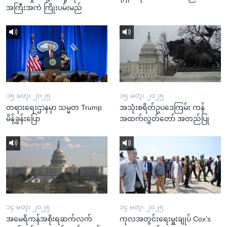
အကြီးအကဲ ကြိုးပမ်းမည်
၁၅ မတ္၊ ၂၀၂၅
၁၅ မတ္၊ ၂၀၂၅
တရားရေးဌာနမှာ သမ္မတ Trump
အသုံးစရိတ်ဥပဒေကြမ်း ကန်
မိန့်ခွန်းပြော
အထက်လွှတ်တော် အတည်ပြု
၁၄ မတ္၊ ၂၀၂၅
၁၄ မတ္၊ ၂၀၂၅
အမေရိကန်အစိုးရဆက်လက်
ကုလအတွင်းရေးမှူးချုပ် Cox's