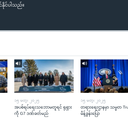
်နိုင်ပါသည်။
၁၅ မတ္၊ ၂၀၂၅
၁၅ မတ္၊ ၂၀၂၅
အပစ်ရပ်ရေးသဘောမတူရင် ရုရှား
တရားရေးဌာနမှာ သမ္မတ T
ကို G7 ဒဏ်ခတ်မည်
မိန့်ခွန်းပြော