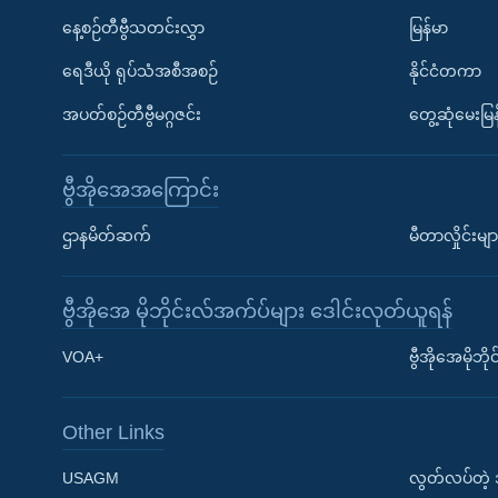
နေ့စဉ်တီဗွီသတင်းလွှာ
မြန်မာ
ရေဒီယို ရုပ်သံအစီအစဉ်
နိုင်ငံတကာ
အပတ်စဉ်တီဗွီမဂ္ဂဇင်း
တွေ့ဆုံမေးမြန
ဗွီအိုအေအကြောင်း
ဌာနမိတ်ဆက်
မီတာလှိုင်းမျာ
ဗွီအိုအေ မိုဘိုင်းလ်အက်ပ်များ ဒေါင်းလုတ်ယူရန်
Learning English
VOA+
ဗွီအိုအေမိုဘ
ဗွီအိုအေ လူမှုကွန်ယက်များ
Other Links
USAGM
လွတ်လပ်တဲ့