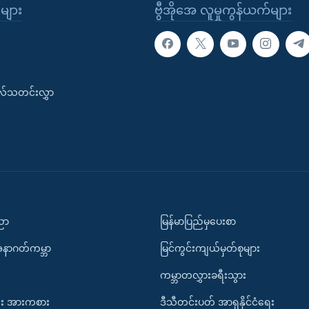
ုများ
ဗွီအိုအေ လူမှုကွန်ယက်များ
းလ်သတင်းလွှာ
ပညာ
မြန်မာပြည်မှပေးစာ
အနာဂတ်ကမ္ဘာ
မြင်ကွင်းကျယ်မှတ်စုများ
ကမ္ဘာတလွှားခရီးသွား
း အားကစား
ဒီသီတင်းပတ် အာရှနိုင်ငံရေး