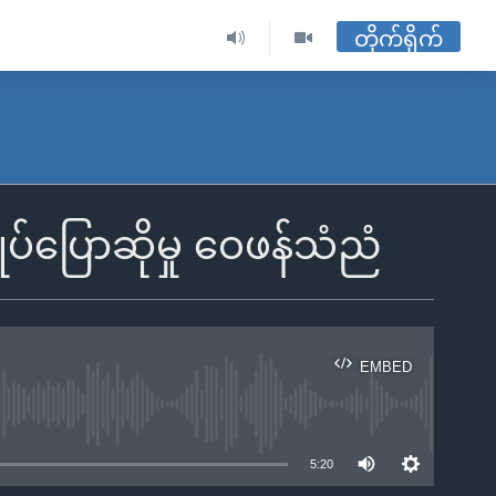
တိုက်ရိုက်
ုပ်ပြောဆိုမှု ဝေဖန်သံညံ
EMBED
ble
5:20