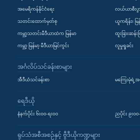
အမေရိကန်နိုင်ငံရေး
လယ်ယာစီးပွ
သတင်းထောက်မှတ်စု
ယူကရိန်း၊ မြန
ကမ္ဘာ့သတင်းမီဒီယာထဲက မြန်မာ
ထူးခြားဆန်း
ကမ္ဘာ့ မြန်မာ့ မီဒီယာမြင်ကွင်း
လူမှုရှုခင်း
အင်္ဂလိပ်သင်ခန်းစာများ
အီဒီယံသင်ခန်းစာ
မကြေးမုံရဲ့အင
ရေဒီယို
နံနက်ပိုင်း ၆း၀၀-ရး၀၀
ညပိုင်း ၉း၀
ရုပ်သံအစီအစဉ်နှင့် ဗွီဒီယိုကဏ္ဍများ