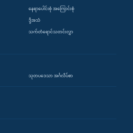
နေရာပေါင်းစုံ အကြောင်းစုံ
ဒို့အသံ
သက်တံရောင်သတင်းလွှာ
သုတပဒေသာ အင်္ဂလိပ်စာ