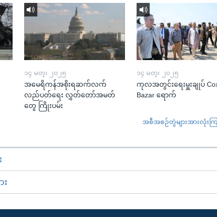
၁၄ မတ္၊ ၂၀၂၅
၁၄ မတ္၊ ၂၀၂၅
အမေရိကန်အစိုးရဆက်လက်
ကုလအတွင်းရေးမှူးချုပ် Co
လည်ပတ်ရေး လွှတ်တော်အမတ်
Bazar ရောက်
တွေ ကြိုးပမ်း
အစီအစဉ်တွဲများအားလုံးကြည့
း
ား