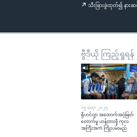
သုတပဒေသာ အင်္ဂလိပ်စာ
အ
သီးခြားခွဲထုတ်၍ နားဆင
ညွန်း
စာမျက်နှာ
သို့
ကျော်
ကြည့်
ရန်
ဗွီဒီယို ကြည့်ရှုရန်
ရှာဖွေ
ရန်
နေရာ
သို့
ကျော်
ရန်
၁၅ မတ္၊ ၂၀၂၅
ရိုဟင်ဂျာ အထောက်အပံ့ဖြတ်
တောက်မှု ဟန့်တားဖို့ ကုလ
အကြီးအကဲ ကြိုးပမ်းမည်