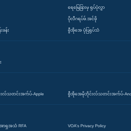
ရေမြေခြားမှ ရုပ်ပုံလွှာ
ပိုလီဂရပ်ဖ်.အင်ဖို
်းခန်း
ဗွီအိုအေ ပုံပြရုပ်သံ
း
ိုင်းလ်သတင်းအက်ပ်-Apple
ဗွီအိုအေမိုဘိုင်းလ်သတင်းအက်ပ်-An
 အာရှအသံ RFA
VOA's Privacy Policy