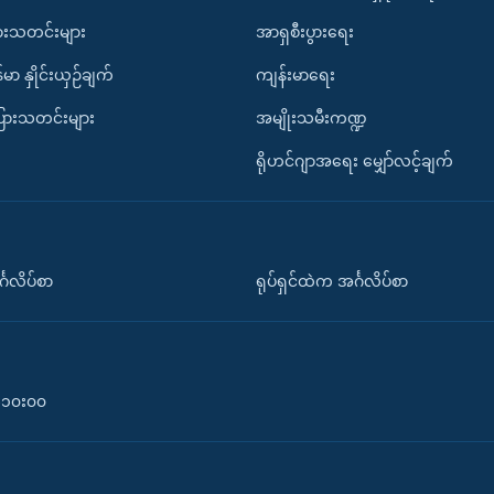
ားသတင်းများ
အာရှစီးပွားရေး
်မာ နှိုင်းယှဉ်ချက်
ကျန်းမာရေး
ပြားသတင်းများ
အမျိုးသမီးကဏ္ဍ
ရိုဟင်ဂျာအရေး မျှော်လင့်ချက်
်္ဂလိပ်စာ
ရုပ်ရှင်ထဲက အင်္ဂလိပ်စာ
၀-၁၀း၀၀