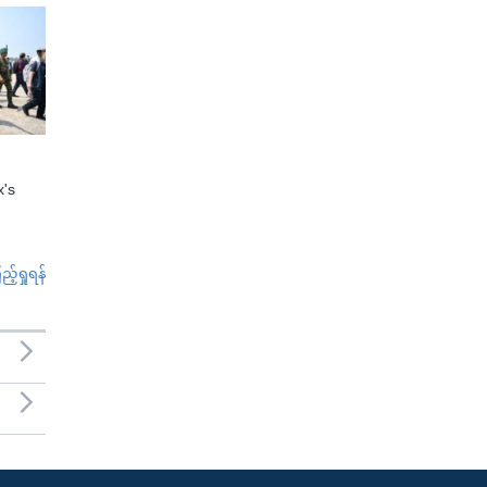
x's
်ရှုရန်