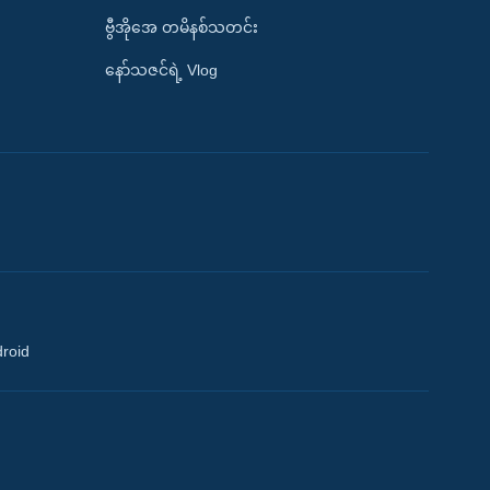
ဗွီအိုအေ တမိနစ်သတင်း
နော်သဇင်ရဲ့ Vlog
droid