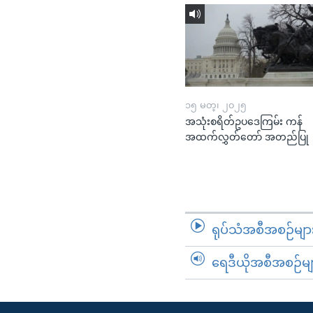
၁၅ မတ္၊ ၂၀၂၅
အသုံးစရိတ်ဥပဒေကြမ်း ကန်
အထက်လွှတ်တော် အတည်ပြု
ရုပ်သံအစီအစဉ်မျာ
ရေဒီယိုအစီအစဉ်မျ