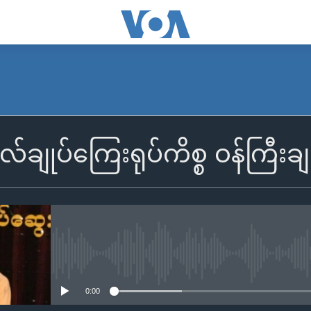
လ်ချုပ်ကြေးရုပ်ကိစ္စ ဝန်ကြီးချ
No media source currently availa
0:00