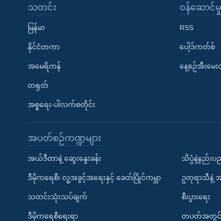
သတင်း
၀န်ဆောင်မှ
မြန်မာ
RSS
နိုင်ငံတကာ
ပေါ့ဒ်ကတ်စ်
အမေရိကန်
နေ့စဉ်အီးမေ
တရုတ်
အစ္စရေး-ပါလက်စတိုင်း
အပတ်စဉ်ကဏ္ဍများ
အယ်ဒီတာနဲ့ ဆွေးနွေးခန်း
သိပ္ပံနဲ့နည်း
ဒီမိုကရေစီ၊ လူ့အခွင့်အရေးနှင့် ခေတ်ပြိုင်ကမ္ဘာ
ဥတုရာသီနဲ့ 
သတင်းသုံးသပ်ချက်
စီးပွားရေး
ဒီမိုကရေစီရေးရာ
တပတ်အတွင်