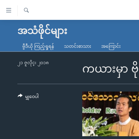
သုံး
ရ
ရှာဖွေ
လွယ်ကူ
မူလစာမျက်နှာ
အသံဖိုင်များ
ရ
စေ
မြန်မာ
လာ
ဗွီဒီယို ကြည့်ရှုရန်
သတင်းစာသား
အကြောင်း
သည့်
ဒ်
ကမ္ဘာ့သတင်းများ
Link
ဗွီဒီယို
နိုင်ငံတကာ
၂၁ ဇူလိုင္၊ ၂၀၁၈
ကယားမှာ ဗို
များ
သတင်းလွတ်လပ်ခွင့်
အမေရိကန်
ပင်မ
ရပ်ဝန်းတခု လမ်းတခု အလွန်
တရုတ်
အကြောင်းအရာ
အင်္ဂလိပ်စာလေ့လာမယ်
အစ္စရေး-ပါလက်စတိုင်း
မျှဝေပါ
သို့
အပတ်စဉ်ကဏ္ဍများ
အမေရိကန်သုံးအီဒီယံ
ကျော်
ကြည့်
ရေဒီယိုနှင့်ရုပ်သံ အချက်အလက်များ
မကြေးမုံရဲ့ အင်္ဂလိပ်စာ
ရေဒီယို
ရန်
ရေဒီယို/တီဗွီအစီအစဉ်
ရုပ်ရှင်ထဲက အင်္ဂလိပ်စာ
တီဗွီ
ပင်မ