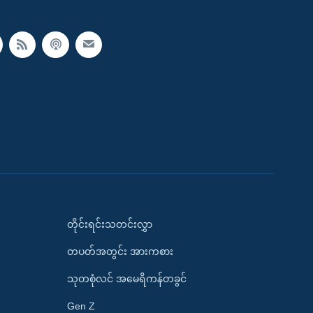
တိုင်းရင်းသတင်းလွှာ
တပတ်အတွင်း အားကစား
သုတစုံလင် အမေရိကန်တခွင်
Gen Z