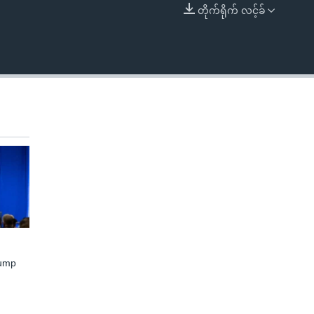
တိုက်ရိုက် လင့်ခ်
EMBED
rump