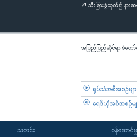
သုတပဒေသာ အင်္ဂလိပ်စာ
အ
သီးခြားခွဲထုတ်၍ နားဆင
ညွန်း
စာမျက်နှာ
သို့
ကျော်
ကြည့်
အပြည်ပြည်ဆိုင်ရာ စံတော်ချိ
ရန်
ရှာဖွေ
ရန်
နေရာ
သို့
ရုပ်သံအစီအစဉ်မျာ
ကျော်
ရန်
ရေဒီယိုအစီအစဉ်မျ
သတင်း
၀န်ဆောင်မှ