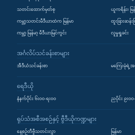
သတင်းထောက်မှတ်စု
ယူကရိန်း၊ မြန
ကမ္ဘာ့သတင်းမီဒီယာထဲက မြန်မာ
ထူးခြားဆန်း
ကမ္ဘာ့ မြန်မာ့ မီဒီယာမြင်ကွင်း
လူမှုရှုခင်း
အင်္ဂလိပ်သင်ခန်းစာများ
အီဒီယံသင်ခန်းစာ
မကြေးမုံရဲ့အင
ရေဒီယို
နံနက်ပိုင်း ၆း၀၀-ရး၀၀
ညပိုင်း ၉း၀
ရုပ်သံအစီအစဉ်နှင့် ဗွီဒီယိုကဏ္ဍများ
နေ့စဉ်တီဗွီသတင်းလွှာ
မြန်မာ