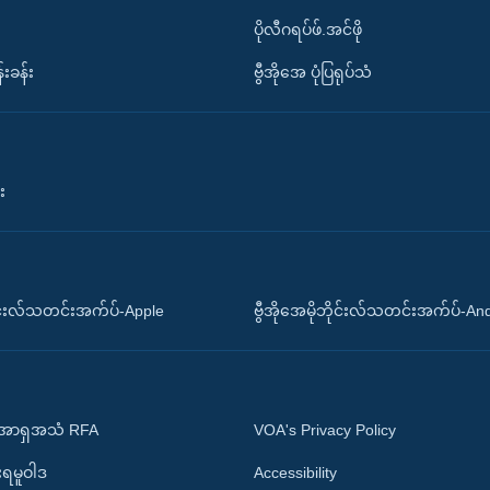
ပိုလီဂရပ်ဖ်.အင်ဖို
်းခန်း
ဗွီအိုအေ ပုံပြရုပ်သံ
း
ိုင်းလ်သတင်းအက်ပ်-Apple
ဗွီအိုအေမိုဘိုင်းလ်သတင်းအက်ပ်-An
 အာရှအသံ RFA
VOA's Privacy Policy
ုးရမူဝါဒ
Accessibility