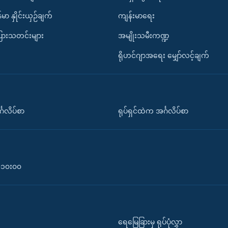
်မာ နှိုင်းယှဉ်ချက်
ကျန်းမာရေး
ပြားသတင်းများ
အမျိုးသမီးကဏ္ဍ
ရိုဟင်ဂျာအရေး မျှော်လင့်ချက်
်္ဂလိပ်စာ
ရုပ်ရှင်ထဲက အင်္ဂလိပ်စာ
၀-၁၀း၀၀
ရေမြေခြားမှ ရုပ်ပုံလွှာ