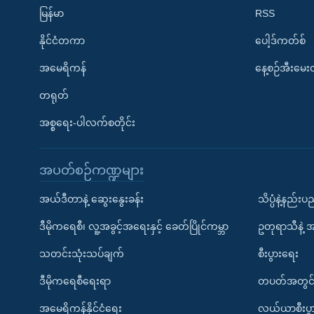
မြန်မာ
RSS
နိုင်ငံတကာ
ပေါ့ဒ်ကတ်စ်
အမေရိကန်
နေ့စဉ်အီးမေ
တရုတ်
အစ္စရေး-ပါလက်စတိုင်း
အပတ်စဉ်ကဏ္ဍများ
အယ်ဒီတာနဲ့ ဆွေးနွေးခန်း
သိပ္ပံနဲ့နည်း
ဒီမိုကရေစီ၊ လူ့အခွင့်အရေးနှင့် ခေတ်ပြိုင်ကမ္ဘာ
ဥတုရာသီနဲ့ 
သတင်းသုံးသပ်ချက်
စီးပွားရေး
ဒီမိုကရေစီရေးရာ
တပတ်အတွင်
အမေရိကန်နိုင်ငံရေး
လယ်ယာစီးပွ