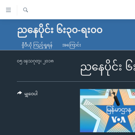
သုံး
ရ
ရှာဖွေ
လွယ်ကူ
မူလစာမျက်နှာ
ညနေပိုင်း ၆း၃၀-ရး၀၀
ရ
စေ
မြန်မာ
လာ
ဗွီဒီယို ကြည့်ရှုရန်
အကြောင်း
သည့်
ဒ်
ကမ္ဘာ့သတင်းများ
Link
ဗွီဒီယို
နိုင်ငံတကာ
၀၅ ၾသဂုတ္၊ ၂၀၁၈
ညနေပိုင်း 
များ
သတင်းလွတ်လပ်ခွင့်
အမေရိကန်
ပင်မ
ရပ်ဝန်းတခု လမ်းတခု အလွန်
တရုတ်
အကြောင်းအရာ
အင်္ဂလိပ်စာလေ့လာမယ်
အစ္စရေး-ပါလက်စတိုင်း
မျှဝေပါ
သို့
အပတ်စဉ်ကဏ္ဍများ
အမေရိကန်သုံးအီဒီယံ
ကျော်
ကြည့်
ရေဒီယိုနှင့်ရုပ်သံ အချက်အလက်များ
မကြေးမုံရဲ့ အင်္ဂလိပ်စာ
ရေဒီယို
ရန်
ရေဒီယို/တီဗွီအစီအစဉ်
ရုပ်ရှင်ထဲက အင်္ဂလိပ်စာ
တီဗွီ
ပင်မ