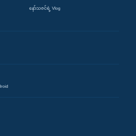
နော်သဇင်ရဲ့ Vlog
droid