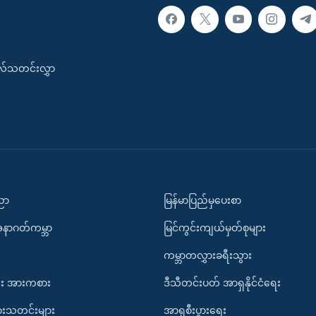
းလ်သတင်းလွှာ
ပညာ
မြန်မာပြည်မှပေးစာ
အနာဂတ်ကမ္ဘာ
မြင်ကွင်းကျယ်မှတ်စုများ
ကမ္ဘာတလွှားခရီးသွား
း အားကစား
ဒီသီတင်းပတ် အာရှနိုင်ငံရေး
ားသတင်းများ
အာရှစီးပွားရေး