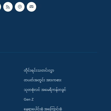
တိုင်းရင်းသတင်းလွှာ
တပတ်အတွင်း အားကစား
သုတစုံလင် အမေရိကန်တခွင်
Gen Z
နေရာပေါင်းစုံ အကြောင်းစုံ