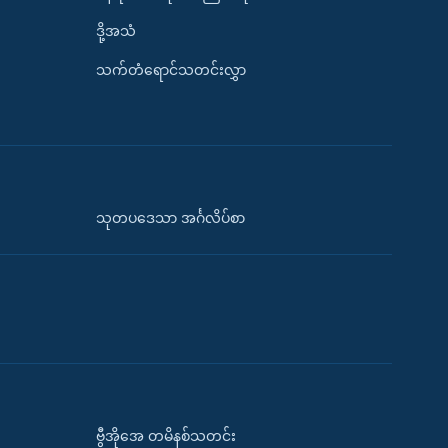
ဒို့အသံ
သက်တံရောင်သတင်းလွှာ
သုတပဒေသာ အင်္ဂလိပ်စာ
ဗွီအိုအေ တမိနစ်သတင်း