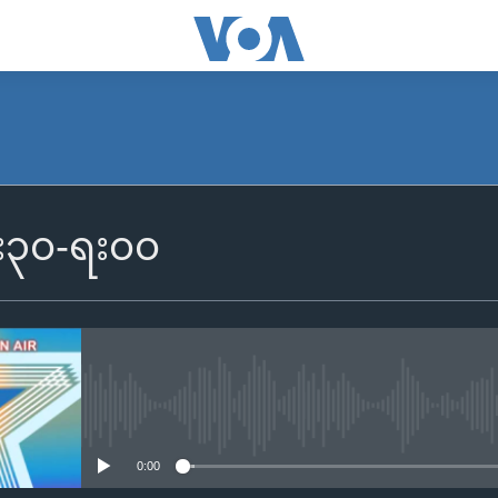
၆း၃၀-ရး၀၀
No media source currently availa
0:00