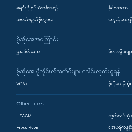
ရေဒီယို ရုပ်သံအစီအစဉ်
နိုင်ငံတကာ
အပတ်စဉ်တီဗွီမဂ္ဂဇင်း
တွေ့ဆုံမေးမြန
ဗွီအိုအေအကြောင်း
ဌာနမိတ်ဆက်
မီတာလှိုင်းမျာ
ဗွီအိုအေ မိုဘိုင်းလ်အက်ပ်များ ဒေါင်းလုတ်ယူရန်
Learning English
VOA+
ဗွီအိုအေမိုဘ
ဗွီအိုအေ လူမှုကွန်ယက်များ
Other Links
USAGM
လွတ်လပ်တဲ့
Press Room
အေမရိကန္အစိ
ဘာသာစကားများ