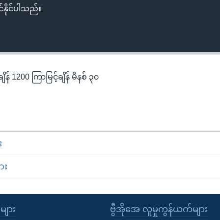
်နိုင်ပါသည်။
န် 1200 ကြာမြင့်ချိန် မိနစ် ၃၀
း
ား
ုများ
ဗွီအိုအေ လူမှုကွန်ယက်များ