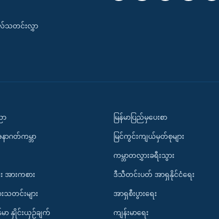
းလ်သတင်းလွှာ
ပညာ
မြန်မာပြည်မှပေးစာ
အနာဂတ်ကမ္ဘာ
မြင်ကွင်းကျယ်မှတ်စုများ
ကမ္ဘာတလွှားခရီးသွား
း အားကစား
ဒီသီတင်းပတ် အာရှနိုင်ငံရေး
ားသတင်းများ
အာရှစီးပွားရေး
်မာ နှိုင်းယှဉ်ချက်
ကျန်းမာရေး