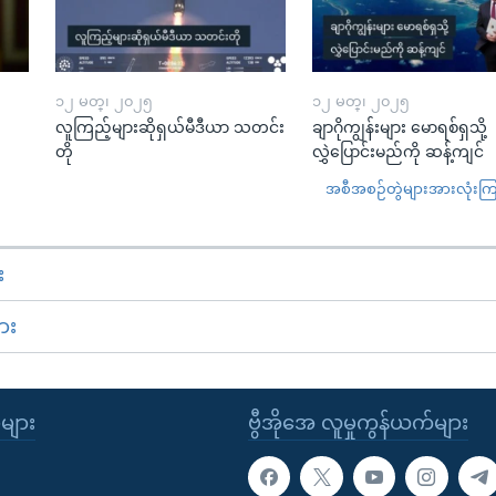
၁၂ မတ္၊ ၂၀၂၅
၁၂ မတ္၊ ၂၀၂၅
လူကြည့်များဆိုရှယ်မီဒီယာ သတင်း
ချာဂိုကျွန်းများ မောရစ်ရှသို့
တို
လွှဲပြောင်းမည်ကို ဆန့်ကျင်
အစီအစဉ်တွဲများအားလုံးကြည့
း
ား
ုများ
ဗွီအိုအေ လူမှုကွန်ယက်များ