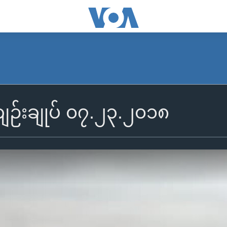
်းချုပ် ၀၇.၂၃.၂၀၁၈