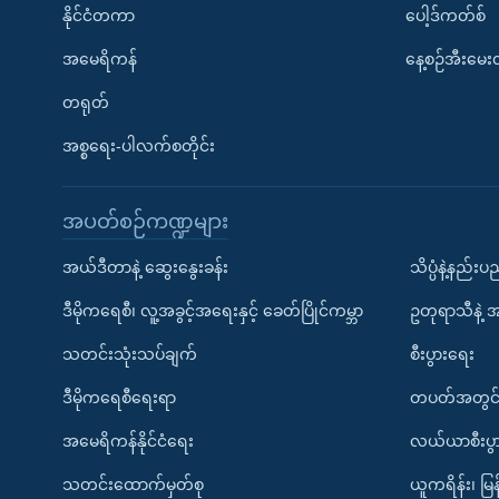
နိုင်ငံတကာ
ပေါ့ဒ်ကတ်စ်
အမေရိကန်
နေ့စဉ်အီးမေ
တရုတ်
အစ္စရေး-ပါလက်စတိုင်း
အပတ်စဉ်ကဏ္ဍများ
အယ်ဒီတာနဲ့ ဆွေးနွေးခန်း
သိပ္ပံနဲ့နည်း
ဒီမိုကရေစီ၊ လူ့အခွင့်အရေးနှင့် ခေတ်ပြိုင်ကမ္ဘာ
ဥတုရာသီနဲ့ 
သတင်းသုံးသပ်ချက်
စီးပွားရေး
ဒီမိုကရေစီရေးရာ
တပတ်အတွင်
အမေရိကန်နိုင်ငံရေး
လယ်ယာစီးပွ
သတင်းထောက်မှတ်စု
ယူကရိန်း၊ မြန