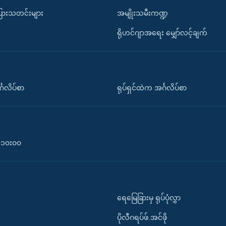
ပြားသတင်းများ
အမျိုးသမီးကဏ္ဍ
ရိုဟင်ဂျာအရေး မျှော်လင့်ချက်
်္ဂလိပ်စာ
ရုပ်ရှင်ထဲက အင်္ဂလိပ်စာ
၀-၁၀း၀၀
ရေမြေခြားမှ ရုပ်ပုံလွှာ
ပိုလီဂရပ်ဖ်.အင်ဖို