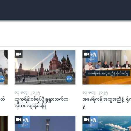
၁၃ မတ္၊ ၂၀၂၅
၁၃ မတ္၊ ၂၀၂၅
ုတ်
ယူကရိန်းစစ်ရပ်ဖို့ ရုရှားဘက်က
အမေရိကန် အကူအညီနဲ့ ရို
လိုက်လျောနိုင်ခြေ
မှု