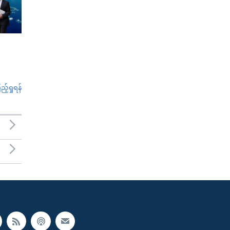
်ရှုရန်