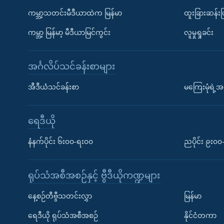
ကမ္ဘာ့သတင်းမီဒီယာထဲက မြန်မာ
ထူးခြားဆန်း
ကမ္ဘာ့ မြန်မာ့ မီဒီယာမြင်ကွင်း
လူမှုရှုခင်း
အင်္ဂလိပ်သင်ခန်းစာများ
အီဒီယံသင်ခန်းစာ
မကြေးမုံရဲ့အင
ရေဒီယို
နံနက်ပိုင်း ၆း၀၀-ရး၀၀
ညပိုင်း ၉း၀
ရုပ်သံအစီအစဉ်နှင့် ဗွီဒီယိုကဏ္ဍများ
နေ့စဉ်တီဗွီသတင်းလွှာ
မြန်မာ
ရေဒီယို ရုပ်သံအစီအစဉ်
နိုင်ငံတကာ