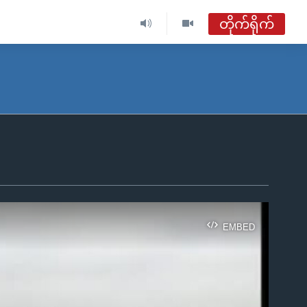
တိုက်ရိုက်
ဗွီအိုအေ မြန်မာညချမ်း
တိုက်ရိုက်ထုတ်လွှင့်မှု
အစီအစဉ်များ
ဗွီအိုအေ မြန်မာညချမ်း
ရေဒီယိုတိုက်ရိုက်နားဆင်ရန်
EMBED