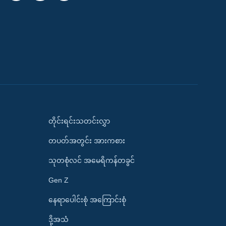
တိုင်းရင်းသတင်းလွှာ
တပတ်အတွင်း အားကစား
သုတစုံလင် အမေရိကန်တခွင်
Gen Z
နေရာပေါင်းစုံ အကြောင်းစုံ
ဒို့အသံ