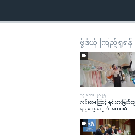
ဗွီဒီယို ကြည့်ရှုရန်
၁၄ မတ္၊ ၂၀၂၅
ကင်ဆာကြောင့် ရင်သားဖြတ်ထ
ရသူတွေအတွက် အတွင်းခံ