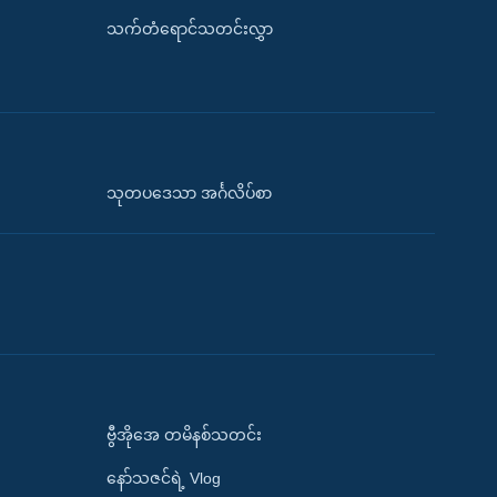
သက်တံရောင်သတင်းလွှာ
သုတပဒေသာ အင်္ဂလိပ်စာ
ဗွီအိုအေ တမိနစ်သတင်း
နော်သဇင်ရဲ့ Vlog