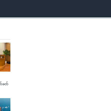
က်ခတ်