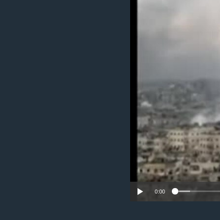
သုတပဒေသာ အင်္ဂလိပ်စာ
အ
ညွန်း
စာမျက်နှာ
သို့
ကျော်
ကြည့်
ရန်
ရှာဖွေ
ရန်
နေရာ
သို့
ကျော်
ရန်
0:00