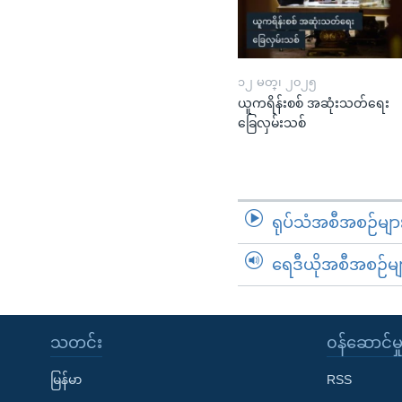
၁၂ မတ္၊ ၂၀၂၅
ယူကရိန်းစစ် အဆုံးသတ်ရေး
ခြေလှမ်းသစ်
ရုပ်သံအစီအစဉ်မျာ
ရေဒီယိုအစီအစဉ်မျ
သတင်း
၀န်ဆောင်မှ
မြန်မာ
RSS