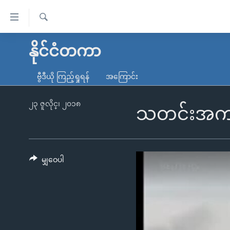
သုံး
ရ
ရှာဖွေ
လွယ်ကူ
မူလစာမျက်နှာ
နိုင်ငံတကာ
ရ
စေ
မြန်မာ
လာ
ဗွီဒီယို ကြည့်ရှုရန်
အကြောင်း
သည့်
ဒ်
ကမ္ဘာ့သတင်းများ
Link
ဗွီဒီယို
နိုင်ငံတကာ
၂၃ ဇူလိုင္၊ ၂၀၁၈
သတင်းအကျဉ
များ
သတင်းလွတ်လပ်ခွင့်
အမေရိကန်
ပင်မ
ရပ်ဝန်းတခု လမ်းတခု အလွန်
တရုတ်
အကြောင်းအရာ
အင်္ဂလိပ်စာလေ့လာမယ်
အစ္စရေး-ပါလက်စတိုင်း
မျှဝေပါ
သို့
အပတ်စဉ်ကဏ္ဍများ
အမေရိကန်သုံးအီဒီယံ
ကျော်
ကြည့်
ရေဒီယိုနှင့်ရုပ်သံ အချက်အလက်များ
မကြေးမုံရဲ့ အင်္ဂလိပ်စာ
ရေဒီယို
ရန်
ရေဒီယို/တီဗွီအစီအစဉ်
ရုပ်ရှင်ထဲက အင်္ဂလိပ်စာ
တီဗွီ
ပင်မ