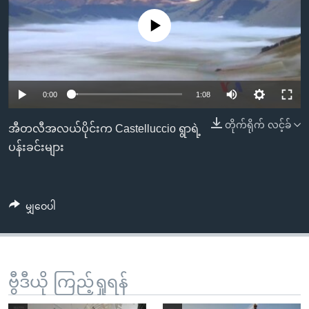
အ
သုတပဒေသာ အင်္ဂလိပ်စာ
ညွန်း
Learning English
No media source currently available
စာမျက်နှာ
သို့
ဗွီအိုအေ လူမှုကွန်ယက်များ
ကျော်
0:00
1:08
ကြည့်
ရန်
တိုက်ရိုက် လင့်ခ်
ဘာသာစကားများ
အီတလီအလယ်ပိုင်းက Castelluccio ရွာရဲ့
ရှာဖွေ
ပန်းခင်းများ
ရန်
နေရာ
သို့
မျှဝေပါ
ကျော်
ရန်
ဗွီဒီယို ကြည့်ရှုရန်