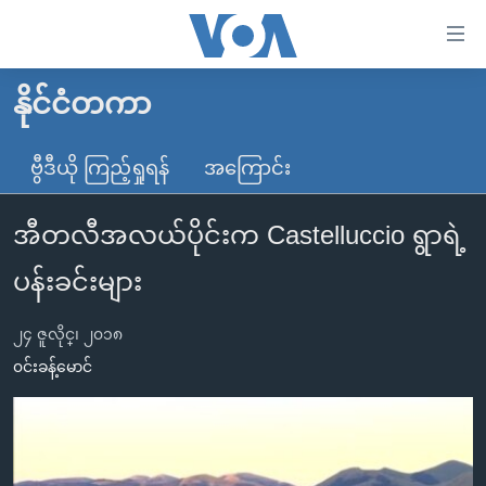
သုံး
ရ
လွယ်ကူ
နိုင်ငံတကာ
မူလစာမျက်နှာ
စေ
မြန်မာ
ဗွီဒီယို ကြည့်ရှုရန်
အကြောင်း
သည့်
ကမ္ဘာ့သတင်းများ
Link
အီတလီအလယ်ပိုင်းက Castelluccio ရွာရဲ့
ဗွီဒီယို
နိုင်ငံတကာ
များ
သတင်းလွတ်လပ်ခွင့်
အမေရိကန်
ပန်းခင်းများ
ပင်မ
ရပ်ဝန်းတခု လမ်းတခု အလွန်
တရုတ်
အကြောင်းအရာ
၂၄ ဇူလိုင္၊ ၂၀၁၈
သို့
အင်္ဂလိပ်စာလေ့လာမယ်
အစ္စရေး-ပါလက်စတိုင်း
၀င်းခန့်မောင်
ကျော်
အပတ်စဉ်ကဏ္ဍများ
အမေရိကန်သုံးအီဒီယံ
ကြည့်
ရေဒီယိုနှင့်ရုပ်သံ အချက်အလက်များ
မကြေးမုံရဲ့ အင်္ဂလိပ်စာ
ရေဒီယို
ရန်
ပင်မ
ရေဒီယို/တီဗွီအစီအစဉ်
ရုပ်ရှင်ထဲက အင်္ဂလိပ်စာ
တီဗွီ