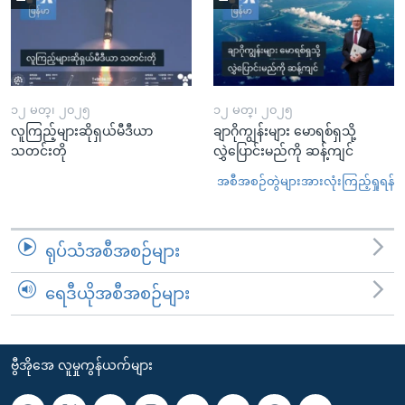
၁၂ မတ္၊ ၂၀၂၅
၁၂ မတ္၊ ၂၀၂၅
လူကြည့်များဆိုရှယ်မီဒီယာ
ချာဂိုကျွန်းများ မောရစ်ရှသို့
သတင်းတို
လွှဲပြောင်းမည်ကို ဆန့်ကျင်
အစီအစဉ်တွဲများအားလုံးကြည့်ရှုရန်
ရုပ်သံအစီအစဉ်များ
ရေဒီယိုအစီအစဉ်များ
ဗွီအိုအေ လူမှုကွန်ယက်များ