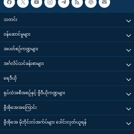
သတင်း
၀န်ဆောင်မှုများ
အပတ်စဉ်ကဏ္ဍများ
အင်္ဂလိပ်သင်ခန်းစာများ
ရေဒီယို
ရုပ်သံအစီအစဉ်နှင့် ဗွီဒီယိုကဏ္ဍများ
ဗွီအိုအေအကြောင်း
ဗွီအိုအေ မိုဘိုင်းလ်အက်ပ်များ ဒေါင်းလုတ်ယူရန်