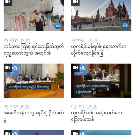
၁၄ မတ္၊ ၂၀၂၅
၁၃ မတ္၊ ၂၀၂၅
ကင်ဆာကြောင့် ရင်သားဖြတ်ထုတ်
ယူကရိန်းစစ်ရပ်ဖို့ ရုရှားဘက်က
ရသူတွေအတွက် အတွင်းခံ
လိုက်လျောနိုင်ခြေ
၁၃ မတ္၊ ၂၀၂၅
၁၂ မတ္၊ ၂၀၂၅
အမေရိကန် အကူအညီနဲ့ ရိုက်ခတ်
ယူကရိန်းစစ် အဆုံးသတ်ရေး
မှု
ခြေလှမ်းသစ်