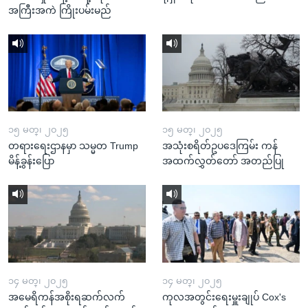
အကြီးအကဲ ကြိုးပမ်းမည်
၁၅ မတ္၊ ၂၀၂၅
၁၅ မတ္၊ ၂၀၂၅
တရားရေးဌာနမှာ သမ္မတ Trump
အသုံးစရိတ်ဥပဒေကြမ်း ကန်
မိန့်ခွန်းပြော
အထက်လွှတ်တော် အတည်ပြု
၁၄ မတ္၊ ၂၀၂၅
၁၄ မတ္၊ ၂၀၂၅
အမေရိကန်အစိုးရဆက်လက်
ကုလအတွင်းရေးမှူးချုပ် Cox's