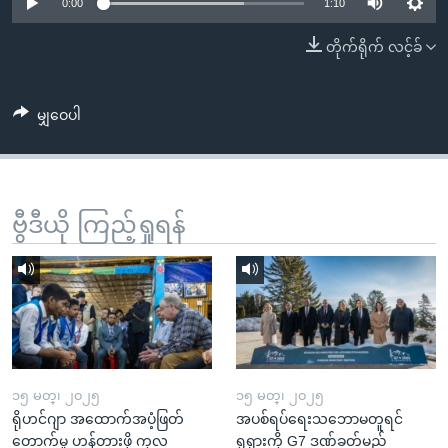
အ
0:00
1:10
သုတပဒေသာ အင်္ဂလိပ်စာ
ညွန်း
Learning English
တိုက်ရိုက် လင့်ခ်
စာမျက်နှာ
သို့
ဗွီအိုအေ လူမှုကွန်ယက်များ
ကျော်
မျှဝေပါ
ကြည့်
ရန်
ဘာသာစကားများ
ရှာဖွေ
ဗွီဒီယို ကြည့်ရှုရန်
ရန်
နေရာ
သို့
ကျော်
ရန်
၁၅ မတ္၊ ၂၀၂၅
၁၅ မတ္၊ ၂၀၂၅
ရိုဟင်ဂျာ အထောက်အပံ့ဖြတ်
အပစ်ရပ်ရေးသဘောမတူရင်
တောက်မှု ဟန့်တားဖို့ ကုလ
ရုရှားကို G7 ဒဏ်ခတ်မည်