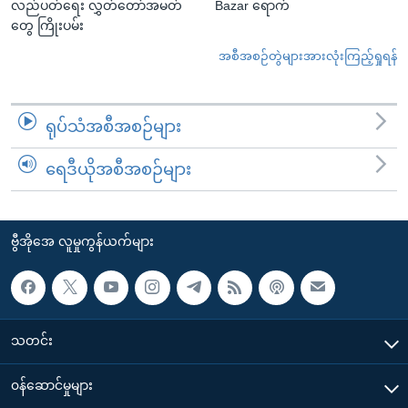
လည်ပတ်ရေး လွှတ်တော်အမတ်
Bazar ရောက်
တွေ ကြိုးပမ်း
အစီအစဉ်တွဲများအားလုံးကြည့်ရှုရန်
ရုပ်သံအစီအစဉ်များ
ရေဒီယိုအစီအစဉ်များ
ဗွီအိုအေ လူမှုကွန်ယက်များ
သတင်း
၀န်ဆောင်မှုများ