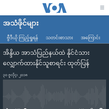
သုံး
ရ
လွယ်ကူ
အသံဖိုင်များ
မူလစာမျက်နှာ
စေ
မြန်မာ
ဗွီဒီယို ကြည့်ရှုရန်
သတင်းစာသား
အကြောင်း
သည့်
ကမ္ဘာ့သတင်းများ
Link
အိန္ဒိယ အာသံပြည်နယ်ထဲ နိုင်ငံသား
ဗွီဒီယို
နိုင်ငံတကာ
များ
သတင်းလွတ်လပ်ခွင့်
အမေရိကန်
လျှောက်ထားနိုင်သူစာရင်း ထုတ်ပြန်
ပင်မ
ရပ်ဝန်းတခု လမ်းတခု အလွန်
တရုတ်
အကြောင်းအရာ
၃၀ ဇူလိုင္၊ ၂၀၁၈
သို့
အင်္ဂလိပ်စာလေ့လာမယ်
အစ္စရေး-ပါလက်စတိုင်း
ကျော်
အပတ်စဉ်ကဏ္ဍများ
အမေရိကန်သုံးအီဒီယံ
ကြည့်
ရေဒီယိုနှင့်ရုပ်သံ အချက်အလက်များ
မကြေးမုံရဲ့ အင်္ဂလိပ်စာ
ရေဒီယို
ရန်
No media source currently available
ပင်မ
ရေဒီယို/တီဗွီအစီအစဉ်
ရုပ်ရှင်ထဲက အင်္ဂလိပ်စာ
တီဗွီ