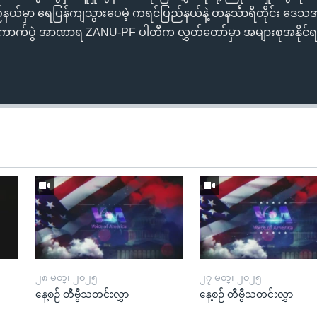
်ပြည်နယ်မှာ ရေပြန်ကျသွားပေမဲ့ ကရင်ပြည်နယ်နဲ့ တနင်္သာရီတိုင်း ဒေသအခ
ာက်ပွဲ အာဏာရ ZANU-PF ပါတီက လွှတ်တော်မှာ အများစုအနိုင်ရ
၂၈ မတ္၊ ၂၀၂၅
၂၇ မတ္၊ ၂၀၂၅
နေ့စဉ် တီဗွီသတင်းလွှာ
နေ့စဉ် တီဗွီသတင်းလွှာ