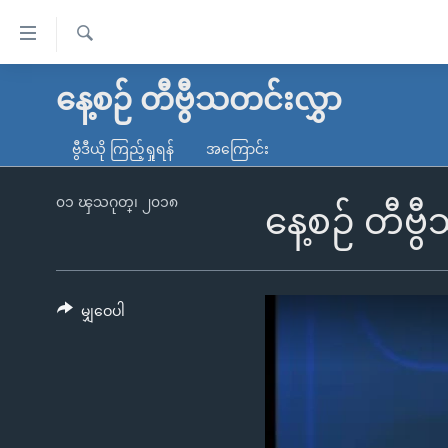
သုံး
ရ
ရှာဖွေ
လွယ်ကူ
မူလစာမျက်နှာ
နေ့စဉ် တီဗွီသတင်းလွှာ
ရ
စေ
မြန်မာ
လာ
ဗွီဒီယို ကြည့်ရှုရန်
အကြောင်း
သည့်
ဒ်
ကမ္ဘာ့သတင်းများ
Link
ဗွီဒီယို
နိုင်ငံတကာ
၀၁ ၾသဂုတ္၊ ၂၀၁၈
နေ့စဉ် တီဗ
များ
သတင်းလွတ်လပ်ခွင့်
အမေရိကန်
ပင်မ
ရပ်ဝန်းတခု လမ်းတခု အလွန်
တရုတ်
အကြောင်းအရာ
အင်္ဂလိပ်စာလေ့လာမယ်
အစ္စရေး-ပါလက်စတိုင်း
မျှဝေပါ
သို့
အပတ်စဉ်ကဏ္ဍများ
အမေရိကန်သုံးအီဒီယံ
ကျော်
ကြည့်
ရေဒီယိုနှင့်ရုပ်သံ အချက်အလက်များ
မကြေးမုံရဲ့ အင်္ဂလိပ်စာ
ရေဒီယို
ရန်
ရေဒီယို/တီဗွီအစီအစဉ်
ရုပ်ရှင်ထဲက အင်္ဂလိပ်စာ
တီဗွီ
ပင်မ