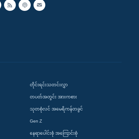
တိုင်းရင်းသတင်းလွှာ
တပတ်အတွင်း အားကစား
သုတစုံလင် အမေရိကန်တခွင်
Gen Z
နေရာပေါင်းစုံ အကြောင်းစုံ