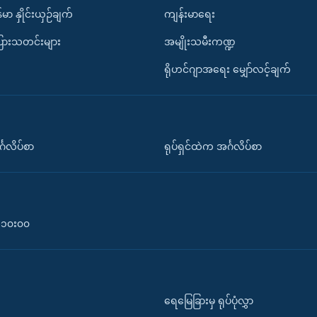
်မာ နှိုင်းယှဉ်ချက်
ကျန်းမာရေး
ပြားသတင်းများ
အမျိုးသမီးကဏ္ဍ
ရိုဟင်ဂျာအရေး မျှော်လင့်ချက်
်္ဂလိပ်စာ
ရုပ်ရှင်ထဲက အင်္ဂလိပ်စာ
၀-၁၀း၀၀
ရေမြေခြားမှ ရုပ်ပုံလွှာ