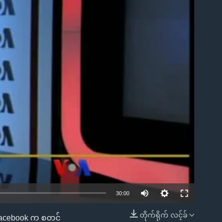
ble
30:00
တိုက်ရိုက် လင့်ခ်
ို Facebook က စတင်
EMBED