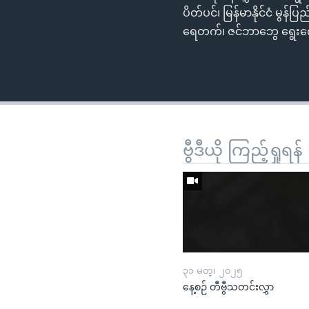
ပိတ်ပင်၊ မြန်မာနိုင်ငံ မွန
ရေတက်၊ ဇင်ဘာဘွေ ရွေးကေ
ဗွီဒီယို ကြည့်ရှုရန်
၃၁ မတ္၊ ၂၀၂၅
နေ့စဉ် တီဗွီသတင်းလွှာ