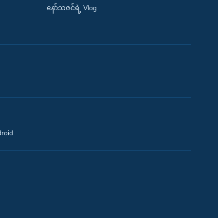
နော်သဇင်ရဲ့ Vlog
droid