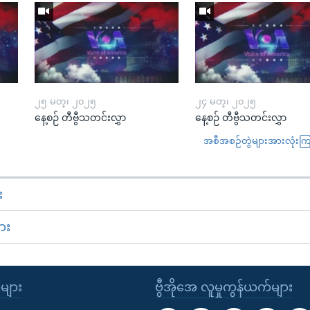
၂၅ မတ္၊ ၂၀၂၅
၂၄ မတ္၊ ၂၀၂၅
နေ့စဉ် တီဗွီသတင်းလွှာ
နေ့စဉ် တီဗွီသတင်းလွှာ
အစီအစဉ်တွဲများအားလုံးကြည့
း
ား
ုများ
ဗွီအိုအေ လူမှုကွန်ယက်များ