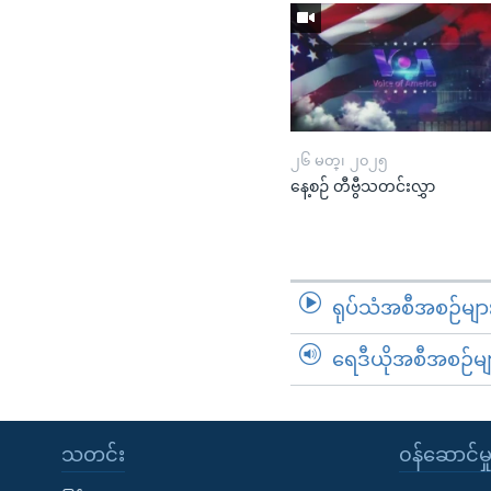
၂၆ မတ္၊ ၂၀၂၅
နေ့စဉ် တီဗွီသတင်းလွှာ
ရုပ်သံအစီအစဉ်မျာ
ရေဒီယိုအစီအစဉ်မျ
သတင်း
၀န်ဆောင်မှ