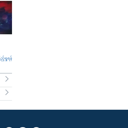
်ရှုရန်