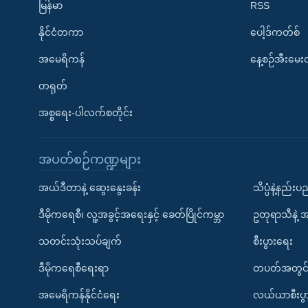
မြန်မာ
RSS
နိုင်ငံတကာ
ပေါ့ဒ်ကတ်စ်
အမေရိကန်
နေ့စဉ်အီးမေ
တရုတ်
အစ္စရေး-ပါလက်စတိုင်း
အပတ်စဉ်ကဏ္ဍများ
အယ်ဒီတာနဲ့ ဆွေးနွေးခန်း
သိပ္ပံနဲ့နည်း
ဒီမိုကရေစီ၊ လူ့အခွင့်အရေးနှင့် ခေတ်ပြိုင်ကမ္ဘာ
ဥတုရာသီနဲ့ 
သတင်းသုံးသပ်ချက်
စီးပွားရေး
ဒီမိုကရေစီရေးရာ
တပတ်အတွင်
အမေရိကန်နိုင်ငံရေး
လယ်ယာစီးပွ