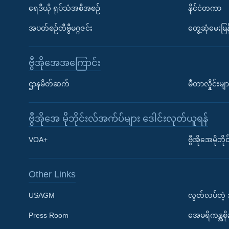
ရေဒီယို ရုပ်သံအစီအစဉ်
နိုင်ငံတကာ
အပတ်စဉ်တီဗွီမဂ္ဂဇင်း
တွေ့ဆုံမေးမြန
ဗွီအိုအေအကြောင်း
ဌာနမိတ်ဆက်
မီတာလှိုင်းမျာ
ဗွီအိုအေ မိုဘိုင်းလ်အက်ပ်များ ဒေါင်းလုတ်ယူရန်
Learning English
VOA+
ဗွီအိုအေမိုဘ
ဗွီအိုအေ လူမှုကွန်ယက်များ
Other Links
USAGM
လွတ်လပ်တဲ့
Press Room
အေမရိကန္အစိ
ဘာသာစကားများ