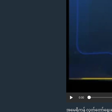
သုတပဒေသာ အင်္ဂလိပ်စာ
အ
ညွန်း
စာမျက်နှာ
သို့
ကျော်
ကြည့်
ရန်
ရှာဖွေ
ရန်
နေရာ
သို့
ကျော်
ရန်
0:00
အမေရိကန် လွှတ်တော်ရွေးကော