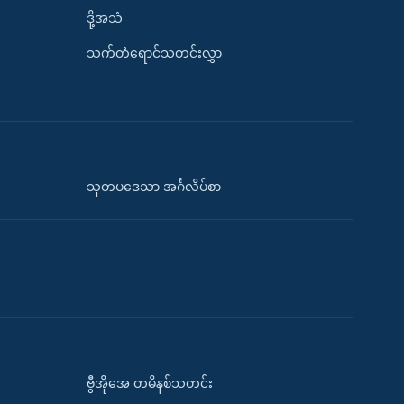
ဒို့အသံ
သက်တံရောင်သတင်းလွှာ
သုတပဒေသာ အင်္ဂလိပ်စာ
ဗွီအိုအေ တမိနစ်သတင်း