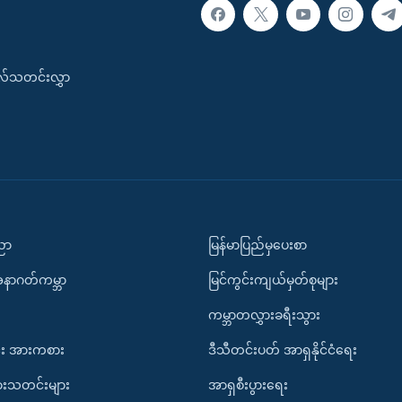
းလ်သတင်းလွှာ
ပညာ
မြန်မာပြည်မှပေးစာ
အနာဂတ်ကမ္ဘာ
မြင်ကွင်းကျယ်မှတ်စုများ
ကမ္ဘာတလွှားခရီးသွား
း အားကစား
ဒီသီတင်းပတ် အာရှနိုင်ငံရေး
ားသတင်းများ
အာရှစီးပွားရေး