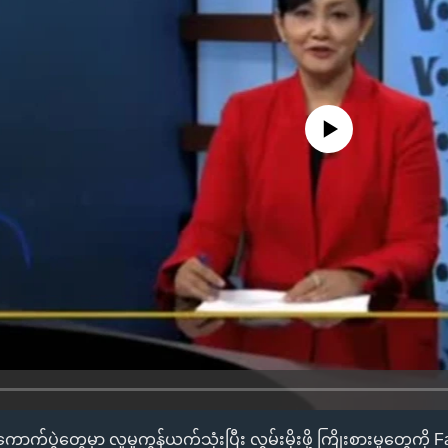
No media source currently availa
က်ပွဲတွေမှာ လူမှုကွန်ယက်သုံးပြီး လွှမ်းမိုးဖို့ ကြိုးစားမှုတွေက