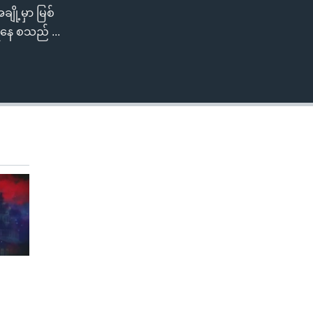
ျို့မှာ မြစ်
နေ စသည် ...