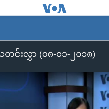
ွီသတင်းလွှာ (၀၈-၀၁-၂၀၁၈)