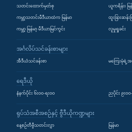
သတင်းထောက်မှတ်စု
ယူကရိန်း၊ မြန
ကမ္ဘာ့သတင်းမီဒီယာထဲက မြန်မာ
ထူးခြားဆန်း
ကမ္ဘာ့ မြန်မာ့ မီဒီယာမြင်ကွင်း
လူမှုရှုခင်း
အင်္ဂလိပ်သင်ခန်းစာများ
အီဒီယံသင်ခန်းစာ
မကြေးမုံရဲ့အင
ရေဒီယို
နံနက်ပိုင်း ၆း၀၀-ရး၀၀
ညပိုင်း ၉း၀
ရုပ်သံအစီအစဉ်နှင့် ဗွီဒီယိုကဏ္ဍများ
နေ့စဉ်တီဗွီသတင်းလွှာ
မြန်မာ