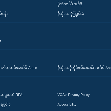
ပိုလီဂရပ်ဖ်.အင်ဖို
်းခန်း
ဗွီအိုအေ ပုံပြရုပ်သံ
း
ိုင်းလ်သတင်းအက်ပ်-Apple
ဗွီအိုအေမိုဘိုင်းလ်သတင်းအက်ပ်-An
 အာရှအသံ RFA
VOA's Privacy Policy
ုးရမူဝါဒ
Accessibility