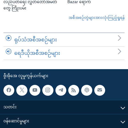
လည်ပတ်ရေး လွှတ်တော်အမတ်
Bazar ရောက်
တွေ ကြိုးပမ်း
အစီအစဉ်တွဲများအားလုံးကြည့်ရှုရန်
ရုပ်သံအစီအစဉ်များ
ရေဒီယိုအစီအစဉ်များ
ဗွီအိုအေ လူမှုကွန်ယက်များ
သတင်း
၀န်ဆောင်မှုများ