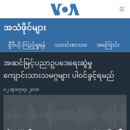
သုံး
ရ
လွယ်ကူ
အသံဖိုင်များ
မူလစာမျက်နှာ
စေ
မြန်မာ
ဗွီဒီယို ကြည့်ရှုရန်
သတင်းစာသား
အကြောင်း
သည့်
ကမ္ဘာ့သတင်းများ
Link
အဆင်မြင့်ပညာဥပဒေရေးဆွဲမှု
ဗွီဒီယို
နိုင်ငံတကာ
များ
သတင်းလွတ်လပ်ခွင့်
အမေရိကန်
ကျောင်းသားသမဂ္ဂများ ပါဝင်ခွင့်ရမည်
ပင်မ
ရပ်ဝန်းတခု လမ်းတခု အလွန်
တရုတ်
အကြောင်းအရာ
၀၂ ၾသဂုတ္၊ ၂၀၁၈
သို့
အင်္ဂလိပ်စာလေ့လာမယ်
အစ္စရေး-ပါလက်စတိုင်း
ကျော်
အပတ်စဉ်ကဏ္ဍများ
အမေရိကန်သုံးအီဒီယံ
ကြည့်
ရေဒီယိုနှင့်ရုပ်သံ အချက်အလက်များ
မကြေးမုံရဲ့ အင်္ဂလိပ်စာ
ရေဒီယို
ရန်
No media source currently available
ပင်မ
ရေဒီယို/တီဗွီအစီအစဉ်
ရုပ်ရှင်ထဲက အင်္ဂလိပ်စာ
တီဗွီ