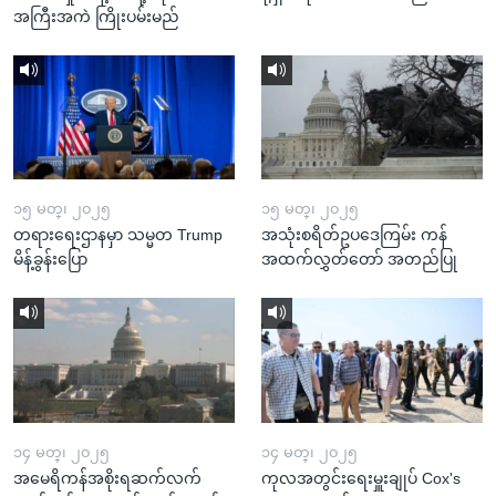
အကြီးအကဲ ကြိုးပမ်းမည်
၁၅ မတ္၊ ၂၀၂၅
၁၅ မတ္၊ ၂၀၂၅
တရားရေးဌာနမှာ သမ္မတ Trump
အသုံးစရိတ်ဥပဒေကြမ်း ကန်
မိန့်ခွန်းပြော
အထက်လွှတ်တော် အတည်ပြု
၁၄ မတ္၊ ၂၀၂၅
၁၄ မတ္၊ ၂၀၂၅
အမေရိကန်အစိုးရဆက်လက်
ကုလအတွင်းရေးမှူးချုပ် Cox's