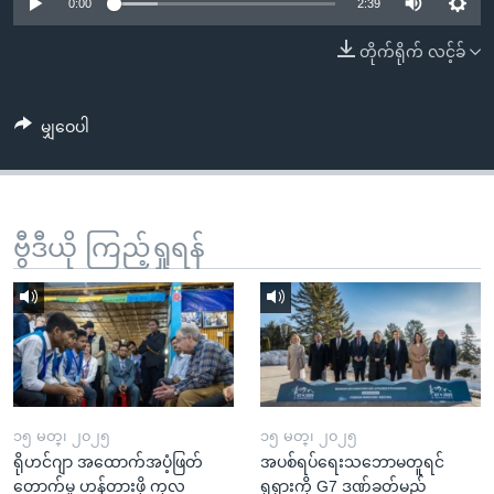
အ
0:00
2:39
သုတပဒေသာ အင်္ဂလိပ်စာ
ညွန်း
Learning English
တိုက်ရိုက် လင့်ခ်
စာမျက်နှာ
သို့
ဗွီအိုအေ လူမှုကွန်ယက်များ
ကျော်
မျှဝေပါ
ကြည့်
ရန်
ဘာသာစကားများ
ရှာဖွေ
ဗွီဒီယို ကြည့်ရှုရန်
ရန်
နေရာ
သို့
ကျော်
ရန်
၁၅ မတ္၊ ၂၀၂၅
၁၅ မတ္၊ ၂၀၂၅
ရိုဟင်ဂျာ အထောက်အပံ့ဖြတ်
အပစ်ရပ်ရေးသဘောမတူရင်
တောက်မှု ဟန့်တားဖို့ ကုလ
ရုရှားကို G7 ဒဏ်ခတ်မည်