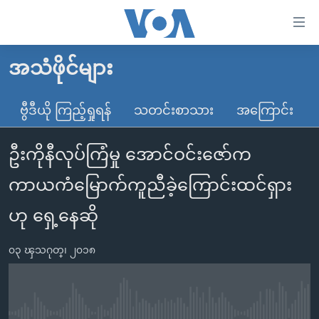
သုံး
ရ
လွယ်ကူ
အသံဖိုင်များ
မူလစာမျက်နှာ
စေ
မြန်မာ
ဗွီဒီယို ကြည့်ရှုရန်
သတင်းစာသား
အကြောင်း
သည့်
ကမ္ဘာ့သတင်းများ
Link
ဦးကိုနီလုပ်ကြံမှု အောင်ဝင်းဇော်က
ဗွီဒီယို
နိုင်ငံတကာ
များ
သတင်းလွတ်လပ်ခွင့်
အမေရိကန်
ကာယကံမြောက်ကူညီခဲ့ကြောင်းထင်ရှား
ပင်မ
ရပ်ဝန်းတခု လမ်းတခု အလွန်
တရုတ်
အကြောင်းအရာ
ဟု ရှေ့နေဆို
သို့
အင်္ဂလိပ်စာလေ့လာမယ်
အစ္စရေး-ပါလက်စတိုင်း
ကျော်
၀၃ ၾသဂုတ္၊ ၂၀၁၈
အပတ်စဉ်ကဏ္ဍများ
အမေရိကန်သုံးအီဒီယံ
ကြည့်
ရေဒီယိုနှင့်ရုပ်သံ အချက်အလက်များ
မကြေးမုံရဲ့ အင်္ဂလိပ်စာ
ရေဒီယို
ရန်
ပင်မ
ရေဒီယို/တီဗွီအစီအစဉ်
ရုပ်ရှင်ထဲက အင်္ဂလိပ်စာ
တီဗွီ