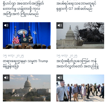
ရိုဟင်ဂျာ အထောက်အပံ့ဖြတ်
အပစ်ရပ်ရေးသဘောမတူရင်
တောက်မှု ဟန့်တားဖို့ ကုလ
ရုရှားကို G7 ဒဏ်ခတ်မည်
အကြီးအကဲ ကြိုးပမ်းမည်
၁၅ မတ္၊ ၂၀၂၅
၁၅ မတ္၊ ၂၀၂၅
တရားရေးဌာနမှာ သမ္မတ Trump
အသုံးစရိတ်ဥပဒေကြမ်း ကန်
မိန့်ခွန်းပြော
အထက်လွှတ်တော် အတည်ပြု