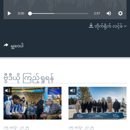
No media source currently available
အ
သုတပဒေသာ အင်္ဂလိပ်စာ
ညွန်း
Learning English
0:00
2:57
စာမျက်နှာ
သို့
ဗွီအိုအေ လူမှုကွန်ယက်များ
တိုက်ရိုက် လင့်ခ်
ကျော်
ကြည့်
မျှဝေပါ
ရန်
ဘာသာစကားများ
ရှာဖွေ
ရန်
နေရာ
ဗွီဒီယို ကြည့်ရှုရန်
သို့
ကျော်
ရန်
၁၅ မတ္၊ ၂၀၂၅
၁၅ မတ္၊ ၂၀၂၅