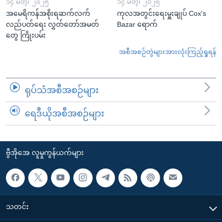
၁၄ မတ္၊ ၂၀၂၅
၁၄ မတ္၊ ၂၀၂၅
အမေရိကန်အစိုးရဆက်လက်
ကုလအတွင်းရေးမှူးချုပ် Cox's
လည်ပတ်ရေး လွှတ်တော်အမတ်
Bazar ရောက်
တွေ ကြိုးပမ်း
အစီအစဉ်တွဲများအားလုံးကြည့်ရှုရန်
ရုပ်သံအစီအစဉ်များ
ရေဒီယိုအစီအစဉ်များ
ဗွီအိုအေ လူမှုကွန်ယက်များ
သတင်း