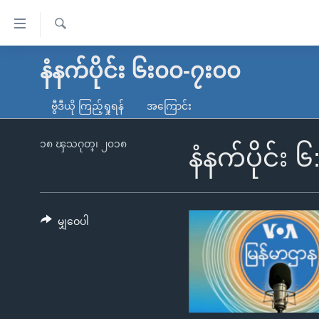
သုံး
ရ
ရှာဖွေ
လွယ်ကူ
မူလစာမျက်နှာ
နံနက်ပိုင်း ၆း၀၀-၇း၀၀
ရ
စေ
မြန်မာ
လာ
ဗွီဒီယို ကြည့်ရှုရန်
အကြောင်း
သည့်
ဒ်
ကမ္ဘာ့သတင်းများ
Link
ဗွီဒီယို
နိုင်ငံတကာ
၁၈ ၾသဂုတ္၊ ၂၀၁၈
နံနက်ပိုင်း 
များ
သတင်းလွတ်လပ်ခွင့်
အမေရိကန်
ပင်မ
ရပ်ဝန်းတခု လမ်းတခု အလွန်
တရုတ်
အကြောင်းအရာ
အင်္ဂလိပ်စာလေ့လာမယ်
အစ္စရေး-ပါလက်စတိုင်း
မျှဝေပါ
သို့
အပတ်စဉ်ကဏ္ဍများ
အမေရိကန်သုံးအီဒီယံ
ကျော်
ကြည့်
ရေဒီယိုနှင့်ရုပ်သံ အချက်အလက်များ
မကြေးမုံရဲ့ အင်္ဂလိပ်စာ
ရေဒီယို
ရန်
ရေဒီယို/တီဗွီအစီအစဉ်
ရုပ်ရှင်ထဲက အင်္ဂလိပ်စာ
တီဗွီ
ပင်မ