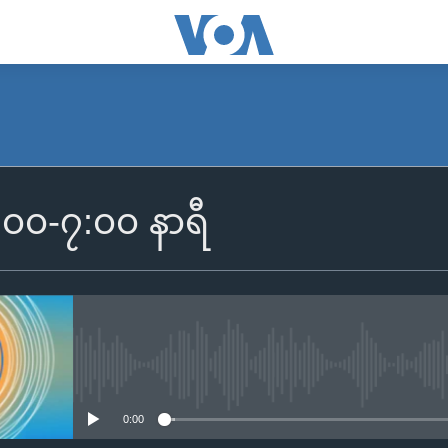
SUBSCRIBE
၆:၀၀-၇:၀၀ နာရီ
Apple Podcasts
Spotify
ရယူရန်
No media source currently availa
0:00