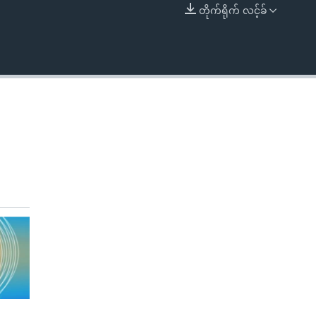
တိုက်ရိုက် လင့်ခ်
EMBED