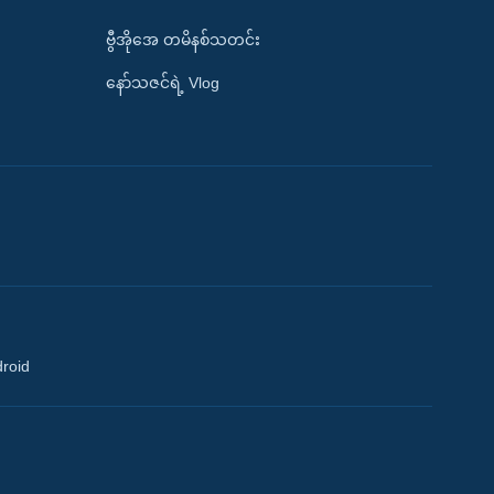
ဗွီအိုအေ တမိနစ်သတင်း
နော်သဇင်ရဲ့ Vlog
droid