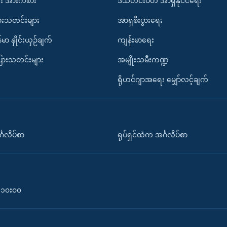
း အားကစား
ဒီသီတင်းပတ် အာရှနိုင်ငံရေး
ားသတင်းများ
အာရှစီးပွားရေး
်မာ နှိုင်းယှဉ်ချက်
ကျန်းမာရေး
ပြားသတင်းများ
အမျိုးသမီးကဏ္ဍ
ရိုဟင်ဂျာအရေး မျှော်လင့်ချက်
်္ဂလိပ်စာ
ရုပ်ရှင်ထဲက အင်္ဂလိပ်စာ
၀-၁၀း၀၀