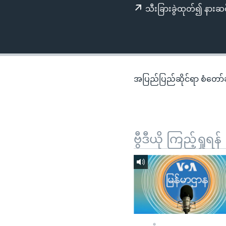
သုတပဒေသာ အင်္ဂလိပ်စာ
အ
သီးခြားခွဲထုတ်၍ နားဆင
ညွန်း
စာမျက်နှာ
သို့
ကျော်
ကြည့်
အပြည်ပြည်ဆိုင်ရာ စံတော်ချိ
ရန်
ရှာဖွေ
ရန်
နေရာ
ဗွီဒီယို ကြည့်ရှုရန်
သို့
ကျော်
ရန်