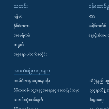
သတင်း
၀န်ဆောင်မှ
မြန်မာ
RSS
နိုင်ငံတကာ
ပေါ့ဒ်ကတ်စ်
အမေရိကန်
နေ့စဉ်အီးမေ
တရုတ်
အစ္စရေး-ပါလက်စတိုင်း
အပတ်စဉ်ကဏ္ဍများ
အယ်ဒီတာနဲ့ ဆွေးနွေးခန်း
သိပ္ပံနဲ့နည်း
ဒီမိုကရေစီ၊ လူ့အခွင့်အရေးနှင့် ခေတ်ပြိုင်ကမ္ဘာ
ဥတုရာသီနဲ့ 
သတင်းသုံးသပ်ချက်
စီးပွားရေး