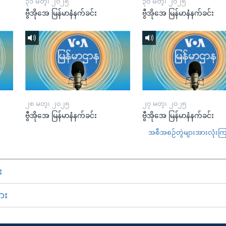
၃၁ မတ္၊ ၂၀၂၅
၃၀ မတ္၊ ၂၀၂၅
ဗွီအိုအေ မြန်မာနံနက်ခင်း
ဗွီအိုအေ မြန်မာနံနက်ခင်း
၂၈ မတ္၊ ၂၀၂၅
၂၇ မတ္၊ ၂၀၂၅
ဗွီအိုအေ မြန်မာနံနက်ခင်း
ဗွီအိုအေ မြန်မာနံနက်ခင်း
အစီအစဉ်တွဲများအားလုံးကြည့
း
ား