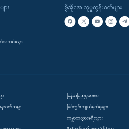
ုများ
ဗွီအိုအေ လူမှုကွန်ယက်များ
းလ်သတင်းလွှာ
ပညာ
မြန်မာပြည်မှပေးစာ
အနာဂတ်ကမ္ဘာ
မြင်ကွင်းကျယ်မှတ်စုများ
ကမ္ဘာတလွှားခရီးသွား