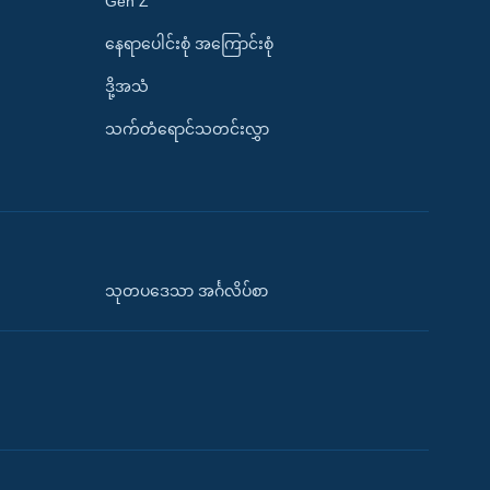
Gen Z
နေရာပေါင်းစုံ အကြောင်းစုံ
ဒို့အသံ
သက်တံရောင်သတင်းလွှာ
သုတပဒေသာ အင်္ဂလိပ်စာ