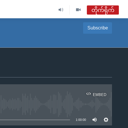
တိုက်ရိုက်
ဗွီအိုအေ မြန်မာညချမ်း
Subscribe
တိုက်ရိုက်ထုတ်လွှင့်မှု
အစီအစဉ်များ
ဗွီအိုအေ မြန်မာညချမ်း
ရေဒီယိုတိုက်ရိုက်နားဆင်ရန်
EMBED
ble
1:00:00