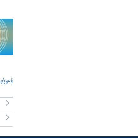
်ရှုရန်