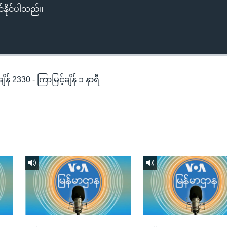
်နိုင်ပါသည်။
န် 2330 - ကြာမြင့်ချိန် ၁ နာရီ