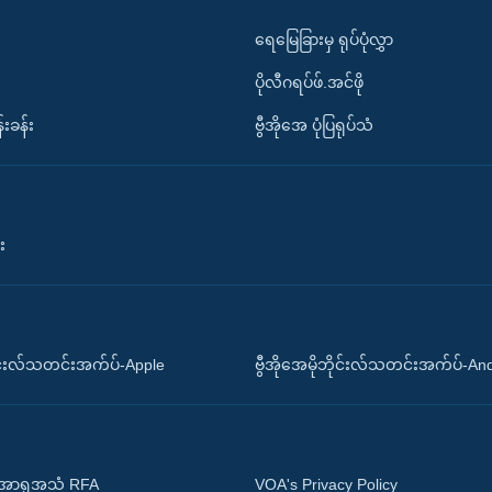
ရေမြေခြားမှ ရုပ်ပုံလွှာ
ပိုလီဂရပ်ဖ်.အင်ဖို
်းခန်း
ဗွီအိုအေ ပုံပြရုပ်သံ
း
ိုင်းလ်သတင်းအက်ပ်-Apple
ဗွီအိုအေမိုဘိုင်းလ်သတင်းအက်ပ်-An
 အာရှအသံ RFA
VOA's Privacy Policy