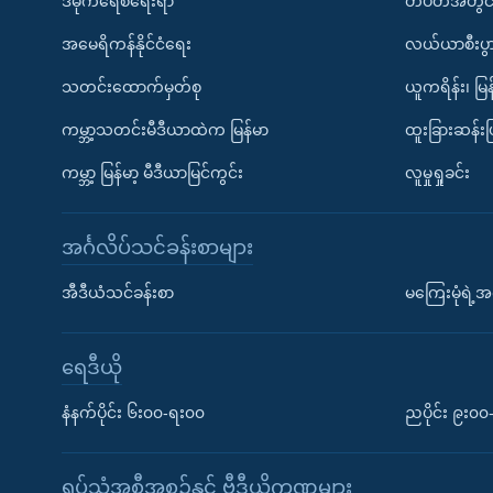
ဒီမိုကရေစီရေးရာ
တပတ်အတွင်
အမေရိကန်နိုင်ငံရေး
လယ်ယာစီးပွ
သတင်းထောက်မှတ်စု
ယူကရိန်း၊ မြန
ကမ္ဘာ့သတင်းမီဒီယာထဲက မြန်မာ
ထူးခြားဆန်း
ကမ္ဘာ့ မြန်မာ့ မီဒီယာမြင်ကွင်း
လူမှုရှုခင်း
အင်္ဂလိပ်သင်ခန်းစာများ
အီဒီယံသင်ခန်းစာ
မကြေးမုံရဲ့အင
ရေဒီယို
နံနက်ပိုင်း ၆း၀၀-ရး၀၀
ညပိုင်း ၉း၀
ရုပ်သံအစီအစဉ်နှင့် ဗွီဒီယိုကဏ္ဍများ