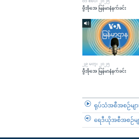
၀၁ ဧၿပီ၊ ၂၀၂၅
ဗွီအိုအေ မြန်မာနံနက်ခင်း
၂၉ မတ္၊ ၂၀၂၅
ဗွီအိုအေ မြန်မာနံနက်ခင်း
ရုပ်သံအစီအစဉ်မျာ
ရေဒီယိုအစီအစဉ်မျ