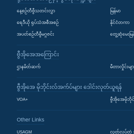
နေ့စဉ်တီဗွီသတင်းလွှာ
မြန်မာ
ရေဒီယို ရုပ်သံအစီအစဉ်
နိုင်ငံတကာ
အပတ်စဉ်တီဗွီမဂ္ဂဇင်း
တွေ့ဆုံမေးမြန
ဗွီအိုအေအကြောင်း
ဌာနမိတ်ဆက်
မီတာလှိုင်းမျာ
ဗွီအိုအေ မိုဘိုင်းလ်အက်ပ်များ ဒေါင်းလုတ်ယူရန်
Learning English
VOA+
ဗွီအိုအေမိုဘ
ဗွီအိုအေ လူမှုကွန်ယက်များ
Other Links
USAGM
လွတ်လပ်တဲ့