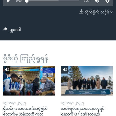
အ
0:00
1:20
သုတပဒေသာ အင်္ဂလိပ်စာ
ညွန်း
Learning English
တိုက်ရိုက် လင့်ခ်
စာမျက်နှာ
သို့
ဗွီအိုအေ လူမှုကွန်ယက်များ
ကျော်
မျှဝေပါ
ကြည့်
ရန်
ဘာသာစကားများ
ရှာဖွေ
ဗွီဒီယို ကြည့်ရှုရန်
ရန်
နေရာ
သို့
ကျော်
ရန်
၁၅ မတ္၊ ၂၀၂၅
၁၅ မတ္၊ ၂၀၂၅
ရိုဟင်ဂျာ အထောက်အပံ့ဖြတ်
အပစ်ရပ်ရေးသဘောမတူရင်
တောက်မှု ဟန့်တားဖို့ ကုလ
ရုရှားကို G7 ဒဏ်ခတ်မည်