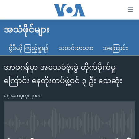
သုံး
ရ
လွယ်ကူ
အသံဖိုင်များ
မူလစာမျက်နှာ
စေ
မြန်မာ
ဗွီဒီယို ကြည့်ရှုရန်
သတင်းစာသား
အကြောင်း
သည့်
ကမ္ဘာ့သတင်းများ
Link
အာဖဂန်မှာ အသေခံဗုံးခွဲ တိုက်ခိုက်မှု
ဗွီဒီယို
နိုင်ငံတကာ
များ
သတင်းလွတ်လပ်ခွင့်
အမေရိကန်
ကြောင်း နေတိုးတပ်ဖွဲ့ဝင် ၃ ဦး သေဆုံး
ပင်မ
ရပ်ဝန်းတခု လမ်းတခု အလွန်
တရုတ်
အကြောင်းအရာ
၀၅ ၾသဂုတ္၊ ၂၀၁၈
သို့
အင်္ဂလိပ်စာလေ့လာမယ်
အစ္စရေး-ပါလက်စတိုင်း
ကျော်
အပတ်စဉ်ကဏ္ဍများ
အမေရိကန်သုံးအီဒီယံ
ကြည့်
ရေဒီယိုနှင့်ရုပ်သံ အချက်အလက်များ
မကြေးမုံရဲ့ အင်္ဂလိပ်စာ
ရေဒီယို
ရန်
No media source currently available
ပင်မ
ရေဒီယို/တီဗွီအစီအစဉ်
ရုပ်ရှင်ထဲက အင်္ဂလိပ်စာ
တီဗွီ