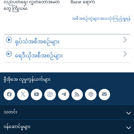
လည်ပတ်ရေး လွှတ်တော်အမတ်
Bazar ရောက်
တွေ ကြိုးပမ်း
အစီအစဉ်တွဲများအားလုံးကြည့်ရှုရန်
ရုပ်သံအစီအစဉ်များ
ရေဒီယိုအစီအစဉ်များ
ဗွီအိုအေ လူမှုကွန်ယက်များ
သတင်း
၀န်ဆောင်မှုများ