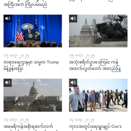
အကြီးအကဲ ကြိုးပမ်းမည်
၁၅ မတ္၊ ၂၀၂၅
၁၅ မတ္၊ ၂၀၂၅
တရားရေးဌာနမှာ သမ္မတ Trump
အသုံးစရိတ်ဥပဒေကြမ်း ကန်
မိန့်ခွန်းပြော
အထက်လွှတ်တော် အတည်ပြု
၁၄ မတ္၊ ၂၀၂၅
၁၄ မတ္၊ ၂၀၂၅
အမေရိကန်အစိုးရဆက်လက်
ကုလအတွင်းရေးမှူးချုပ် Cox's