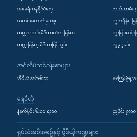
အမေရိကန်နိုင်ငံရေး
လယ်ယာစီးပွ
သတင်းထောက်မှတ်စု
ယူကရိန်း၊ မြန
ကမ္ဘာ့သတင်းမီဒီယာထဲက မြန်မာ
ထူးခြားဆန်း
ကမ္ဘာ့ မြန်မာ့ မီဒီယာမြင်ကွင်း
လူမှုရှုခင်း
အင်္ဂလိပ်သင်ခန်းစာများ
အီဒီယံသင်ခန်းစာ
မကြေးမုံရဲ့အင
ရေဒီယို
နံနက်ပိုင်း ၆း၀၀-ရး၀၀
ညပိုင်း ၉း၀
ရုပ်သံအစီအစဉ်နှင့် ဗွီဒီယိုကဏ္ဍများ