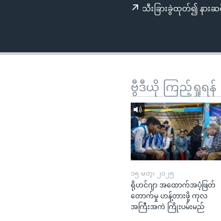
သုတပဒေသာ အင်္ဂလိပ်စာ
အ
သီးခြားခွဲထုတ်၍ နားဆင
ညွန်း
စာမျက်နှာ
သို့
ကျော်
ကြည့်
ရန်
ဗွီဒီယို ကြည့်ရှုရန်
ရှာဖွေ
ရန်
နေရာ
သို့
ကျော်
ရန်
၁၅ မတ္၊ ၂၀၂၅
ရိုဟင်ဂျာ အထောက်အပံ့ဖြတ်
တောက်မှု ဟန့်တားဖို့ ကုလ
အကြီးအကဲ ကြိုးပမ်းမည်