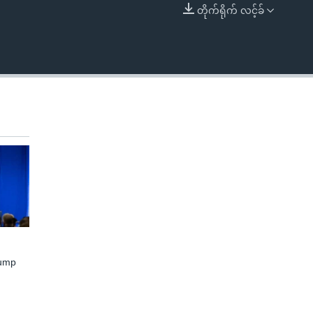
တိုက်ရိုက် လင့်ခ်
EMBED
rump