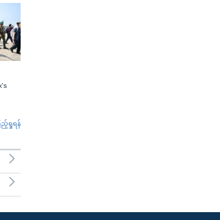
x's
်ရှုရန်