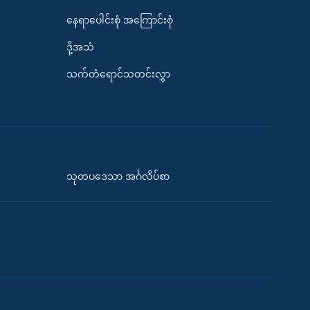
နေရာပေါင်းစုံ အကြောင်းစုံ
ဒို့အသံ
သက်တံရောင်သတင်းလွှာ
သုတပဒေသာ အင်္ဂလိပ်စာ