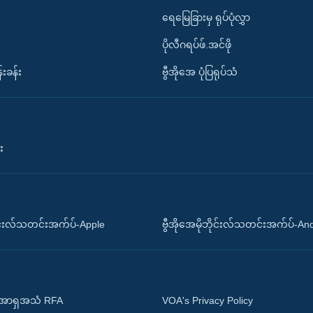
ရေမြေခြားမှ ရုပ်ပုံလွှာ
ပိုလီဂရပ်ဖ်.အင်ဖို
်းခန်း
ဗွီအိုအေ ပုံပြရုပ်သံ
း
ိုင်းလ်သတင်းအက်ပ်-Apple
ဗွီအိုအေမိုဘိုင်းလ်သတင်းအက်ပ်-An
 အာရှအသံ RFA
VOA's Privacy Policy