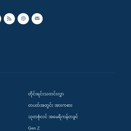
တိုင်းရင်းသတင်းလွှာ
တပတ်အတွင်း အားကစား
သုတစုံလင် အမေရိကန်တခွင်
Gen Z