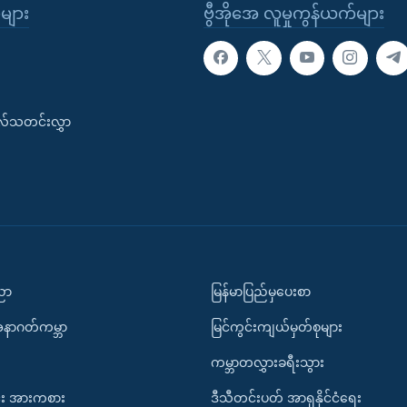
ုများ
ဗွီအိုအေ လူမှုကွန်ယက်များ
းလ်သတင်းလွှာ
ပညာ
မြန်မာပြည်မှပေးစာ
အနာဂတ်ကမ္ဘာ
မြင်ကွင်းကျယ်မှတ်စုများ
ကမ္ဘာတလွှားခရီးသွား
း အားကစား
ဒီသီတင်းပတ် အာရှနိုင်ငံရေး