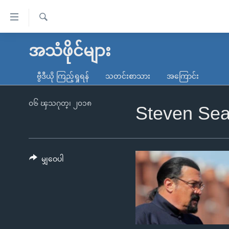
သုံး
ရ
ရှာဖွေ
လွယ်ကူ
မူလစာမျက်နှာ
အသံဖိုင်များ
ရ
စေ
မြန်မာ
လာ
ဗွီဒီယို ကြည့်ရှုရန်
သတင်းစာသား
အကြောင်း
သည့်
ဒ်
ကမ္ဘာ့သတင်းများ
Link
ဗွီဒီယို
နိုင်ငံတကာ
၀၆ ၾသဂုတ္၊ ၂၀၁၈
Steven Sea
များ
သတင်းလွတ်လပ်ခွင့်
အမေရိကန်
ပင်မ
ရပ်ဝန်းတခု လမ်းတခု အလွန်
တရုတ်
အကြောင်းအရာ
အင်္ဂလိပ်စာလေ့လာမယ်
အစ္စရေး-ပါလက်စတိုင်း
မျှဝေပါ
သို့
အပတ်စဉ်ကဏ္ဍများ
အမေရိကန်သုံးအီဒီယံ
ကျော်
ကြည့်
ရေဒီယိုနှင့်ရုပ်သံ အချက်အလက်များ
မကြေးမုံရဲ့ အင်္ဂလိပ်စာ
ရေဒီယို
ရန်
ရေဒီယို/တီဗွီအစီအစဉ်
ရုပ်ရှင်ထဲက အင်္ဂလိပ်စာ
တီဗွီ
ပင်မ