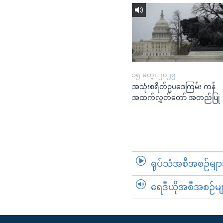
၁၅ မတ္၊ ၂၀၂၅
အသုံးစရိတ်ဥပဒေကြမ်း ကန်
အထက်လွှတ်တော် အတည်ပြု
ရုပ်သံအစီအစဉ်မျာ
ရေဒီယိုအစီအစဉ်မျ