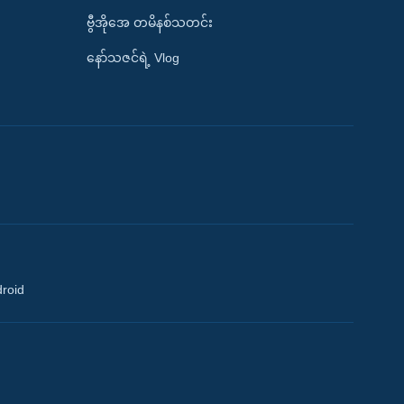
ဗွီအိုအေ တမိနစ်သတင်း
နော်သဇင်ရဲ့ Vlog
droid