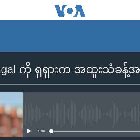
gal ကို ရုရှားက အထူးသံခန့်အ
No media source currently availa
0:00