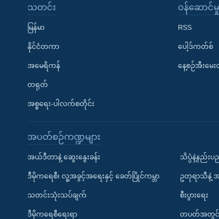
သတင်း
၀န်ဆောင်မှ
မြန်မာ
RSS
နိုင်ငံတကာ
ပေါ့ဒ်ကတ်စ်
အမေရိကန်
နေ့စဉ်အီးမေ
တရုတ်
အစ္စရေး-ပါလက်စတိုင်း
အပတ်စဉ်ကဏ္ဍများ
အယ်ဒီတာနဲ့ ဆွေးနွေးခန်း
သိပ္ပံနဲ့နည်း
ဒီမိုကရေစီ၊ လူ့အခွင့်အရေးနှင့် ခေတ်ပြိုင်ကမ္ဘာ
ဥတုရာသီနဲ့ 
သတင်းသုံးသပ်ချက်
စီးပွားရေး
ဒီမိုကရေစီရေးရာ
တပတ်အတွင်