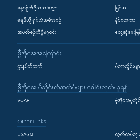
နေ့စဉ်တီဗွီသတင်းလွှာ
မြန်မာ
ရေဒီယို ရုပ်သံအစီအစဉ်
နိုင်ငံတကာ
အပတ်စဉ်တီဗွီမဂ္ဂဇင်း
တွေ့ဆုံမေးမြန
ဗွီအိုအေအကြောင်း
ဌာနမိတ်ဆက်
မီတာလှိုင်းမျာ
ဗွီအိုအေ မိုဘိုင်းလ်အက်ပ်များ ဒေါင်းလုတ်ယူရန်
Learning English
VOA+
ဗွီအိုအေမိုဘ
ဗွီအိုအေ လူမှုကွန်ယက်များ
Other Links
USAGM
လွတ်လပ်တဲ့