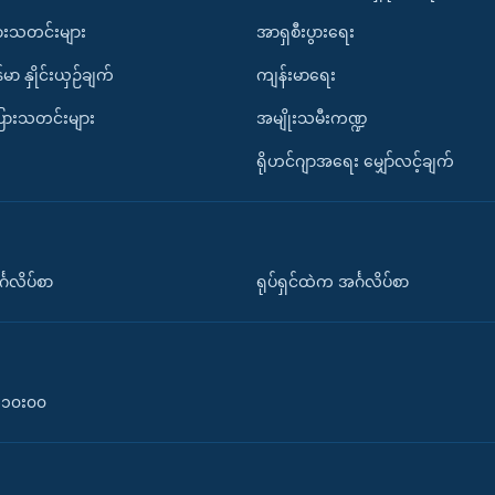
ားသတင်းများ
အာရှစီးပွားရေး
်မာ နှိုင်းယှဉ်ချက်
ကျန်းမာရေး
ပြားသတင်းများ
အမျိုးသမီးကဏ္ဍ
ရိုဟင်ဂျာအရေး မျှော်လင့်ချက်
်္ဂလိပ်စာ
ရုပ်ရှင်ထဲက အင်္ဂလိပ်စာ
၀-၁၀း၀၀