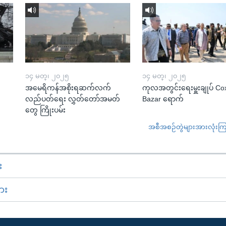
၁၄ မတ္၊ ၂၀၂၅
၁၄ မတ္၊ ၂၀၂၅
အမေရိကန်အစိုးရဆက်လက်
ကုလအတွင်းရေးမှူးချုပ် Co
လည်ပတ်ရေး လွှတ်တော်အမတ်
Bazar ရောက်
တွေ ကြိုးပမ်း
အစီအစဉ်တွဲများအားလုံးကြည့
း
ား