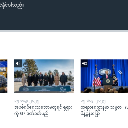
်နိုင်ပါသည်။
၁၅ မတ္၊ ၂၀၂၅
၁၅ မတ္၊ ၂၀၂၅
အပစ်ရပ်ရေးသဘောမတူရင် ရုရှား
တရားရေးဌာနမှာ သမ္မတ T
ကို G7 ဒဏ်ခတ်မည်
မိန့်ခွန်းပြော