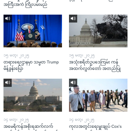
အကြီးအကဲ ကြိုးပမ်းမည်
၁၅ မတ္၊ ၂၀၂၅
၁၅ မတ္၊ ၂၀၂၅
တရားရေးဌာနမှာ သမ္မတ Trump
အသုံးစရိတ်ဥပဒေကြမ်း ကန်
မိန့်ခွန်းပြော
အထက်လွှတ်တော် အတည်ပြု
၁၄ မတ္၊ ၂၀၂၅
၁၄ မတ္၊ ၂၀၂၅
အမေရိကန်အစိုးရဆက်လက်
ကုလအတွင်းရေးမှူးချုပ် Cox's