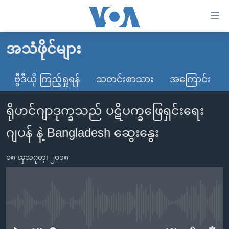
သုံး
ရ
လွယ်ကူ
အသံဖိုင်များ
မူလစာမျက်နှာ
စေ
မြန်မာ
ဗွီဒီယို ကြည့်ရှုရန်
သတင်းစာသား
အကြောင်း
သည့်
ကမ္ဘာ့သတင်းများ
Link
ရိုဟင်ဂျာဒုက္ခသည် ပဋိပက္ခဖြေရှင်းရေး
ဗွီဒီယို
နိုင်ငံတကာ
များ
သတင်းလွတ်လပ်ခွင့်
အမေရိကန်
ဂျပန် နဲ့ Bangladesh ဆွေးနွေး
ပင်မ
ရပ်ဝန်းတခု လမ်းတခု အလွန်
တရုတ်
အကြောင်းအရာ
၀၈ ၾသဂုတ္၊ ၂၀၁၈
သို့
အင်္ဂလိပ်စာလေ့လာမယ်
အစ္စရေး-ပါလက်စတိုင်း
ကျော်
အပတ်စဉ်ကဏ္ဍများ
အမေရိကန်သုံးအီဒီယံ
ကြည့်
ရေဒီယိုနှင့်ရုပ်သံ အချက်အလက်များ
မကြေးမုံရဲ့ အင်္ဂလိပ်စာ
ရေဒီယို
ရန်
No media source currently available
ပင်မ
ရေဒီယို/တီဗွီအစီအစဉ်
ရုပ်ရှင်ထဲက အင်္ဂလိပ်စာ
တီဗွီ