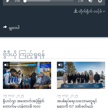
အ
0:00
1:34
သုတပဒေသာ အင်္ဂလိပ်စာ
ညွန်း
Learning English
တိုက်ရိုက် လင့်ခ်
စာမျက်နှာ
သို့
ဗွီအိုအေ လူမှုကွန်ယက်များ
ကျော်
မျှဝေပါ
ကြည့်
ရန်
ဘာသာစကားများ
ရှာဖွေ
ဗွီဒီယို ကြည့်ရှုရန်
ရန်
နေရာ
သို့
ကျော်
ရန်
၁၅ မတ္၊ ၂၀၂၅
၁၅ မတ္၊ ၂၀၂၅
ရိုဟင်ဂျာ အထောက်အပံ့ဖြတ်
အပစ်ရပ်ရေးသဘောမတူရင်
တောက်မှု ဟန့်တားဖို့ ကုလ
ရုရှားကို G7 ဒဏ်ခတ်မည်