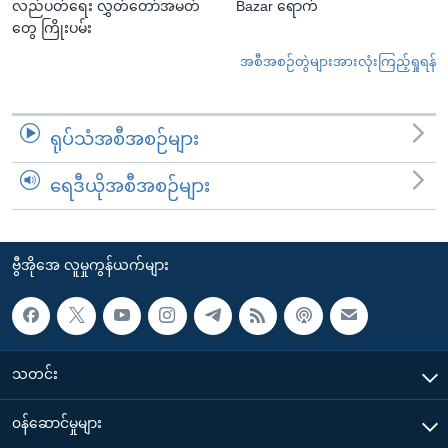
လည်ပတ်ရေး လွှတ်တော်အမတ်
Bazar ရောက်
တွေ ကြိုးပမ်း
အစီအစဉ်တွဲများအားလုံးကြည့်ရှုရန်
ရုပ်သံအစီအစဉ်များ
ရေဒီယိုအစီအစဉ်များ
ဗွီအိုအေ လူမှုကွန်ယက်များ
သတင်း
၀န်ဆောင်မှုများ