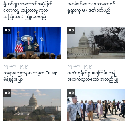
ရိုဟင်ဂျာ အထောက်အပံ့ဖြတ်
အပစ်ရပ်ရေးသဘောမတူရင်
တောက်မှု ဟန့်တားဖို့ ကုလ
ရုရှားကို G7 ဒဏ်ခတ်မည်
အကြီးအကဲ ကြိုးပမ်းမည်
၁၅ မတ္၊ ၂၀၂၅
၁၅ မတ္၊ ၂၀၂၅
တရားရေးဌာနမှာ သမ္မတ Trump
အသုံးစရိတ်ဥပဒေကြမ်း ကန်
မိန့်ခွန်းပြော
အထက်လွှတ်တော် အတည်ပြု