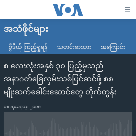
သုံး
ရ
လွယ်ကူ
အသံဖိုင်များ
မူလစာမျက်နှာ
စေ
မြန်မာ
ဗွီဒီယို ကြည့်ရှုရန်
သတင်းစာသား
အကြောင်း
သည့်
ကမ္ဘာ့သတင်းများ
Link
၈ လေးလုံးအနှစ် ၃၀ ပြည့်မှသည်
ဗွီဒီယို
နိုင်ငံတကာ
များ
သတင်းလွတ်လပ်ခွင့်
အမေရိကန်
အနာဂတ်ခြေလှမ်းသစ်ပြင်ဆင်ဖို့ ၈၈
ပင်မ
ရပ်ဝန်းတခု လမ်းတခု အလွန်
တရုတ်
အကြောင်းအရာ
မျိုးဆက်ခေါင်းဆောင်တွေ တိုက်တွန်း
သို့
အင်္ဂလိပ်စာလေ့လာမယ်
အစ္စရေး-ပါလက်စတိုင်း
ကျော်
၀၈ ၾသဂုတ္၊ ၂၀၁၈
အပတ်စဉ်ကဏ္ဍများ
အမေရိကန်သုံးအီဒီယံ
ကြည့်
ရေဒီယိုနှင့်ရုပ်သံ အချက်အလက်များ
မကြေးမုံရဲ့ အင်္ဂလိပ်စာ
ရေဒီယို
ရန်
ပင်မ
ရေဒီယို/တီဗွီအစီအစဉ်
ရုပ်ရှင်ထဲက အင်္ဂလိပ်စာ
တီဗွီ