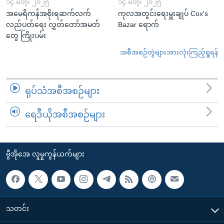
၁၄ မတ္၊ ၂၀၂၅
၁၄ မတ္၊ ၂၀၂၅
အမေရိကန်အစိုးရဆက်လက်
ကုလအတွင်းရေးမှူးချုပ် Cox's
လည်ပတ်ရေး လွှတ်တော်အမတ်
Bazar ရောက်
တွေ ကြိုးပမ်း
အစီအစဉ်တွဲများအားလုံးကြည့်ရှုရန်
ရုပ်သံအစီအစဉ်များ
ရေဒီယိုအစီအစဉ်များ
ဗွီအိုအေ လူမှုကွန်ယက်များ
သတင်း