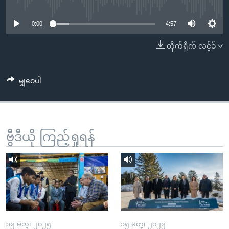
No media source currently available
အ
သုတပဒေသာ အင်္ဂလိပ်စာ
ညွန်း
Learning English
0:00
4:57
စာမျက်နှာ
သို့
ဗွီအိုအေ လူမှုကွန်ယက်များ
တိုက်ရိုက် လင့်ခ်
ကျော်
ကြည့်
မျှဝေပါ
ရန်
ဘာသာစကားများ
ရှာဖွေ
ရန်
နေရာ
ဗွီဒီယို ကြည့်ရှုရန်
သို့
ကျော်
ရန်
၁၅ မတ္၊ ၂၀၂၅
၁၅ မတ္၊ ၂၀၂၅