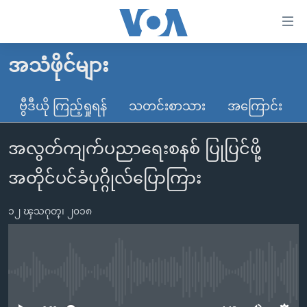
သုံး
ရ
လွယ်ကူ
အသံဖိုင်များ
မူလစာမျက်နှာ
စေ
မြန်မာ
ဗွီဒီယို ကြည့်ရှုရန်
သတင်းစာသား
အကြောင်း
သည့်
ကမ္ဘာ့သတင်းများ
Link
အလွတ်ကျက်ပညာရေးစနစ် ပြုပြင်ဖို့
ဗွီဒီယို
နိုင်ငံတကာ
များ
သတင်းလွတ်လပ်ခွင့်
အမေရိကန်
အတိုင်ပင်ခံပုဂ္ဂိုလ်ပြောကြား
ပင်မ
ရပ်ဝန်းတခု လမ်းတခု အလွန်
တရုတ်
အကြောင်းအရာ
၁၂ ၾသဂုတ္၊ ၂၀၁၈
သို့
အင်္ဂလိပ်စာလေ့လာမယ်
အစ္စရေး-ပါလက်စတိုင်း
ကျော်
အပတ်စဉ်ကဏ္ဍများ
အမေရိကန်သုံးအီဒီယံ
ကြည့်
ရေဒီယိုနှင့်ရုပ်သံ အချက်အလက်များ
မကြေးမုံရဲ့ အင်္ဂလိပ်စာ
ရေဒီယို
ရန်
No media source currently available
ပင်မ
ရေဒီယို/တီဗွီအစီအစဉ်
ရုပ်ရှင်ထဲက အင်္ဂလိပ်စာ
တီဗွီ