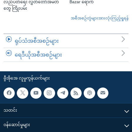
လည်ပတ်ရေး လွှတ်တော်အမတ်
Bazar ရောက်
တွေ ကြိုးပမ်း
အစီအစဉ်တွဲများအားလုံးကြည့်ရှုရန်
ရုပ်သံအစီအစဉ်များ
ရေဒီယိုအစီအစဉ်များ
ဗွီအိုအေ လူမှုကွန်ယက်များ
သတင်း
၀န်ဆောင်မှုများ