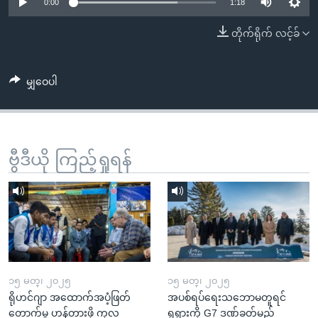
အ
0:00
1:18
သုတပဒေသာ အင်္ဂလိပ်စာ
ညွန်း
Learning English
တိုက်ရိုက် လင့်ခ်
စာမျက်နှာ
သို့
ဗွီအိုအေ လူမှုကွန်ယက်များ
ကျော်
မျှဝေပါ
ကြည့်
ရန်
ဘာသာစကားများ
ရှာဖွေ
ဗွီဒီယို ကြည့်ရှုရန်
ရန်
နေရာ
သို့
ကျော်
ရန်
၁၅ မတ္၊ ၂၀၂၅
၁၅ မတ္၊ ၂၀၂၅
ရိုဟင်ဂျာ အထောက်အပံ့ဖြတ်
အပစ်ရပ်ရေးသဘောမတူရင်
တောက်မှု ဟန့်တားဖို့ ကုလ
ရုရှားကို G7 ဒဏ်ခတ်မည်