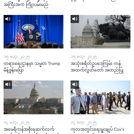
အကြီးအကဲ ကြိုးပမ်းမည်
၁၅ မတ္၊ ၂၀၂၅
၁၅ မတ္၊ ၂၀၂၅
တရားရေးဌာနမှာ သမ္မတ Trump
အသုံးစရိတ်ဥပဒေကြမ်း ကန်
မိန့်ခွန်းပြော
အထက်လွှတ်တော် အတည်ပြု
၁၄ မတ္၊ ၂၀၂၅
၁၄ မတ္၊ ၂၀၂၅
အမေရိကန်အစိုးရဆက်လက်
ကုလအတွင်းရေးမှူးချုပ် Cox's