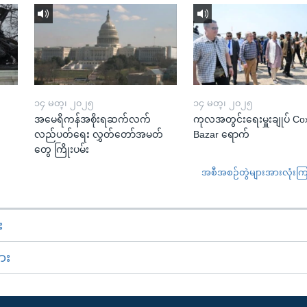
၁၄ မတ္၊ ၂၀၂၅
၁၄ မတ္၊ ၂၀၂၅
အမေရိကန်အစိုးရဆက်လက်
ကုလအတွင်းရေးမှူးချုပ် Co
လည်ပတ်ရေး လွှတ်တော်အမတ်
Bazar ရောက်
တွေ ကြိုးပမ်း
အစီအစဉ်တွဲများအားလုံးကြည့
း
ား