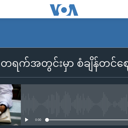
 တရက်အတွင်းမှာ စံချိန်တင်
No media source currently availa
0:00