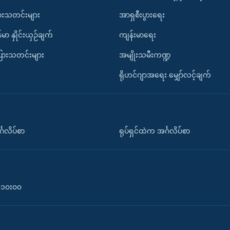
ားသတင်းများ
အာရှစီးပွားရေး
်မာ နှိုင်းယှဉ်ချက်
ကျန်းမာရေး
ပြားသတင်းများ
အမျိုးသမီးကဏ္ဍ
ရိုဟင်ဂျာအရေး မျှော်လင့်ချက်
်္ဂလိပ်စာ
ရုပ်ရှင်ထဲက အင်္ဂလိပ်စာ
၀-၁၀း၀၀