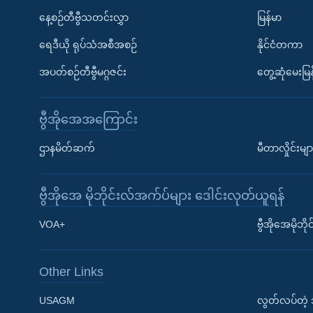
နေ့စဉ်တီဗွီသတင်းလွှာ
မြန်မာ
ရေဒီယို ရုပ်သံအစီအစဉ်
နိုင်ငံတကာ
အပတ်စဉ်တီဗွီမဂ္ဂဇင်း
တွေ့ဆုံမေးမြန
ဗွီအိုအေအကြောင်း
ဌာနမိတ်ဆက်
မီတာလှိုင်းမျာ
ဗွီအိုအေ မိုဘိုင်းလ်အက်ပ်များ ဒေါင်းလုတ်ယူရန်
Learning English
VOA+
ဗွီအိုအေမိုဘ
ဗွီအိုအေ လူမှုကွန်ယက်များ
Other Links
USAGM
လွတ်လပ်တဲ့