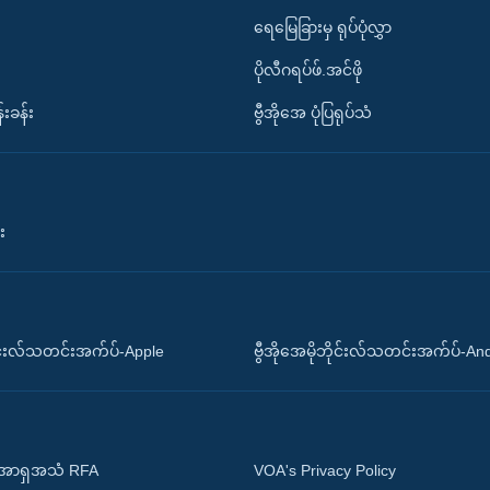
ရေမြေခြားမှ ရုပ်ပုံလွှာ
ပိုလီဂရပ်ဖ်.အင်ဖို
်းခန်း
ဗွီအိုအေ ပုံပြရုပ်သံ
း
ိုင်းလ်သတင်းအက်ပ်-Apple
ဗွီအိုအေမိုဘိုင်းလ်သတင်းအက်ပ်-An
 အာရှအသံ RFA
VOA's Privacy Policy