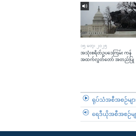
၁၅ မတ္၊ ၂၀၂၅
အသုံးစရိတ်ဥပဒေကြမ်း ကန်
အထက်လွှတ်တော် အတည်ပြု
ရုပ်သံအစီအစဉ်မျာ
ရေဒီယိုအစီအစဉ်မျ