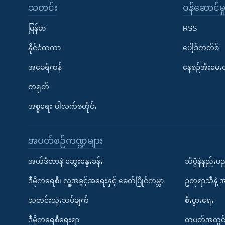
သတင်း
၀န်ဆောင်မှ
မြန်မာ
RSS
နိုင်ငံတကာ
ပေါ့ဒ်ကတ်စ်
အမေရိကန်
နေ့စဉ်အီးမေ
တရုတ်
အစ္စရေး-ပါလက်စတိုင်း
အပတ်စဉ်ကဏ္ဍများ
အယ်ဒီတာနဲ့ ဆွေးနွေးခန်း
သိပ္ပံနဲ့နည်း
ဒီမိုကရေစီ၊ လူ့အခွင့်အရေးနှင့် ခေတ်ပြိုင်ကမ္ဘာ
ဥတုရာသီနဲ့ 
သတင်းသုံးသပ်ချက်
စီးပွားရေး
ဒီမိုကရေစီရေးရာ
တပတ်အတွင်