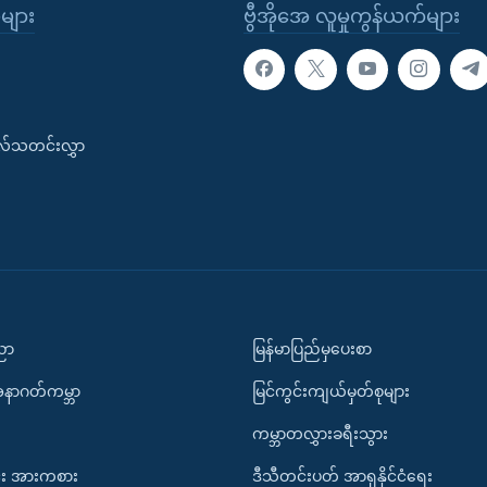
ုများ
ဗွီအိုအေ လူမှုကွန်ယက်များ
းလ်သတင်းလွှာ
ပညာ
မြန်မာပြည်မှပေးစာ
အနာဂတ်ကမ္ဘာ
မြင်ကွင်းကျယ်မှတ်စုများ
ကမ္ဘာတလွှားခရီးသွား
း အားကစား
ဒီသီတင်းပတ် အာရှနိုင်ငံရေး