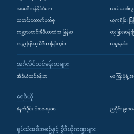
အမေရိကန်နိုင်ငံရေး
လယ်ယာစီးပွ
သတင်းထောက်မှတ်စု
ယူကရိန်း၊ မြန
ကမ္ဘာ့သတင်းမီဒီယာထဲက မြန်မာ
ထူးခြားဆန်း
ကမ္ဘာ့ မြန်မာ့ မီဒီယာမြင်ကွင်း
လူမှုရှုခင်း
အင်္ဂလိပ်သင်ခန်းစာများ
အီဒီယံသင်ခန်းစာ
မကြေးမုံရဲ့အင
ရေဒီယို
နံနက်ပိုင်း ၆း၀၀-ရး၀၀
ညပိုင်း ၉း၀
ရုပ်သံအစီအစဉ်နှင့် ဗွီဒီယိုကဏ္ဍများ