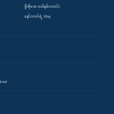
ဗွီအိုအေ တမိနစ်သတင်း
နော်သဇင်ရဲ့ Vlog
droid