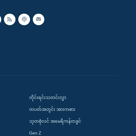
တိုင်းရင်းသတင်းလွှာ
တပတ်အတွင်း အားကစား
သုတစုံလင် အမေရိကန်တခွင်
Gen Z