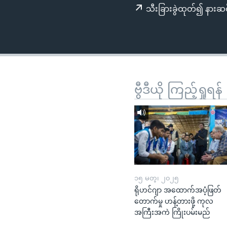
သုတပဒေသာ အင်္ဂလိပ်စာ
အ
သီးခြားခွဲထုတ်၍ နားဆင
ညွန်း
စာမျက်နှာ
သို့
ကျော်
ကြည့်
ရန်
ဗွီဒီယို ကြည့်ရှုရန်
ရှာဖွေ
ရန်
နေရာ
သို့
ကျော်
ရန်
၁၅ မတ္၊ ၂၀၂၅
ရိုဟင်ဂျာ အထောက်အပံ့ဖြတ်
တောက်မှု ဟန့်တားဖို့ ကုလ
အကြီးအကဲ ကြိုးပမ်းမည်