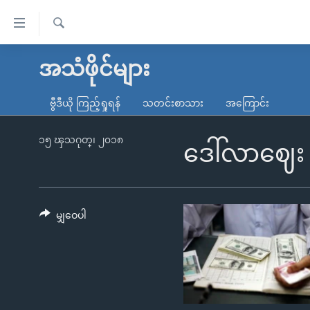
သုံး
ရ
ရှာဖွေ
လွယ်ကူ
မူလစာမျက်နှာ
အသံဖိုင်များ
ရ
စေ
မြန်မာ
လာ
ဗွီဒီယို ကြည့်ရှုရန်
သတင်းစာသား
အကြောင်း
သည့်
ဒ်
ကမ္ဘာ့သတင်းများ
Link
ဗွီဒီယို
နိုင်ငံတကာ
၁၅ ၾသဂုတ္၊ ၂၀၁၈
ဒေါ်လာဈေး
များ
သတင်းလွတ်လပ်ခွင့်
အမေရိကန်
ပင်မ
ရပ်ဝန်းတခု လမ်းတခု အလွန်
တရုတ်
အကြောင်းအရာ
အင်္ဂလိပ်စာလေ့လာမယ်
အစ္စရေး-ပါလက်စတိုင်း
မျှဝေပါ
သို့
အပတ်စဉ်ကဏ္ဍများ
အမေရိကန်သုံးအီဒီယံ
ကျော်
ကြည့်
ရေဒီယိုနှင့်ရုပ်သံ အချက်အလက်များ
မကြေးမုံရဲ့ အင်္ဂလိပ်စာ
ရေဒီယို
ရန်
ရေဒီယို/တီဗွီအစီအစဉ်
ရုပ်ရှင်ထဲက အင်္ဂလိပ်စာ
တီဗွီ
ပင်မ