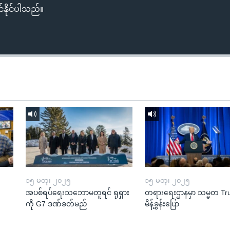
်နိုင်ပါသည်။
၁၅ မတ္၊ ၂၀၂၅
၁၅ မတ္၊ ၂၀၂၅
အပစ်ရပ်ရေးသဘောမတူရင် ရုရှား
တရားရေးဌာနမှာ သမ္မတ T
ကို G7 ဒဏ်ခတ်မည်
မိန့်ခွန်းပြော