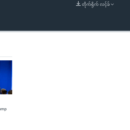
တိုက်ရိုက် လင့်ခ်
EMBED
rump