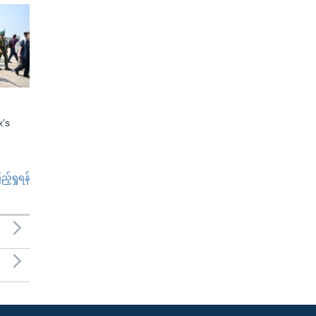
x's
်ရှုရန်