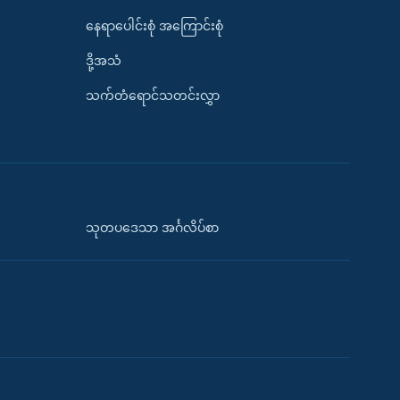
နေရာပေါင်းစုံ အကြောင်းစုံ
ဒို့အသံ
သက်တံရောင်သတင်းလွှာ
သုတပဒေသာ အင်္ဂလိပ်စာ