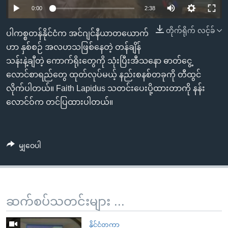
အ
သုတပဒေသာ အင်္ဂလိပ်စာ
0:00
2:38
ညွန်း
Learning English
စာမျက်နှာ
တိုက်ရိုက် လင့်ခ်
ပါကစ္စတန်နိုင်ငံက အင်ဂျင်နီယာတယောက်
သို့
ဗွီအိုအေ လူမှုကွန်ယက်များ
ဟာ နှစ်စဉ် အလဟသဖြစ်နေတဲ့ တန်ချိန်
ကျော်
သန်းနဲ့ချီတဲ့ ကောက်ရိုးတွေကို သုံးပြီးအီသနော ဓာတ်ငွေ့
ကြည့်
လောင်စာရည်တွေ ထုတ်လုပ်မယ့် နည်းစနစ်တခုကို တီထွင်
ရန်
လိုက်ပါတယ်။ Faith Lapidus သတင်းပေးပို့ထားတာကို နန်း
ဘာသာစကားများ
ရှာဖွေ
လောင်ဝ်က တင်ပြထားပါတယ်။
ရန်
နေရာ
သို့
မျှဝေပါ
ကျော်
ရန်
ဆက်စပ်သတင်းများ ...
နိုင်ငံတကာ