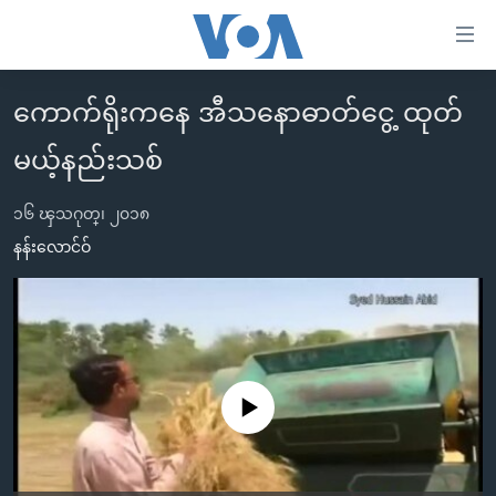
သုံး
ရ
လွယ်ကူ
ကောက်ရိုးကနေ အီသနောဓာတ်ငွေ့ ထုတ်
မူလစာမျက်နှာ
စေ
မယ့်နည်းသစ်
မြန်မာ
သည့်
ကမ္ဘာ့သတင်းများ
Link
၁၆ ၾသဂုတ္၊ ၂၀၁၈
ဗွီဒီယို
နိုင်ငံတကာ
နန်းလောင်ဝ်
များ
သတင်းလွတ်လပ်ခွင့်
အမေရိကန်
ပင်မ
ရပ်ဝန်းတခု လမ်းတခု အလွန်
တရုတ်
အကြောင်းအရာ
သို့
အင်္ဂလိပ်စာလေ့လာမယ်
အစ္စရေး-ပါလက်စတိုင်း
ကျော်
အပတ်စဉ်ကဏ္ဍများ
အမေရိကန်သုံးအီဒီယံ
No media source currently available
ကြည့်
ရေဒီယိုနှင့်ရုပ်သံ အချက်အလက်များ
မကြေးမုံရဲ့ အင်္ဂလိပ်စာ
ရေဒီယို
ရန်
ပင်မ
ရေဒီယို/တီဗွီအစီအစဉ်
ရုပ်ရှင်ထဲက အင်္ဂလိပ်စာ
တီဗွီ