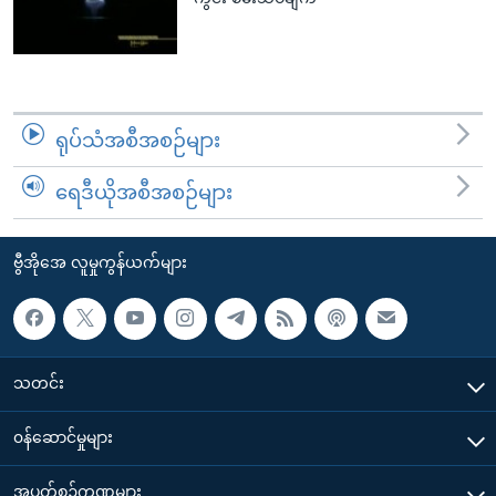
ရုပ်သံအစီအစဉ်များ
ရေဒီယိုအစီအစဉ်များ
ဗွီအိုအေ လူမှုကွန်ယက်များ
သတင်း
၀န်ဆောင်မှုများ
အပတ်စဉ်ကဏ္ဍများ