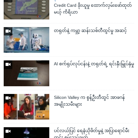
Credit Card ခိုးယူမှု ထောက်လှမ်းဖော်ထုတ်
မယ့် ကိရိယာ
တရုတ်နဲ့ ကမ္ဘာ့ ဆန်းသစ်တီထွင်မှု အဆင့်
AI စက်ရုပ်လုပ်ငန်းနဲ့ တရုတ်ရဲ့ ရင်းနှီးမြှုပ်နှံမှု
Silicon Valley က စွန့်ဦးတီထွင် အာဖဂန်
အမျိုးသမီးများ
ပင်လယ်ပြင် ရေနံယိုဖိတ်မှုနဲ့ အပြာရောင်မီး
ကွင်း စမ်းသပ်ချက်