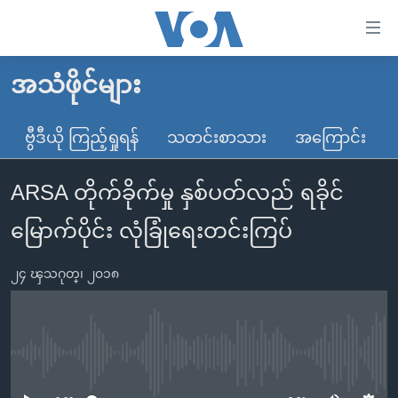
သုံး
ရ
လွယ်ကူ
အသံဖိုင်များ
မူလစာမျက်နှာ
စေ
မြန်မာ
ဗွီဒီယို ကြည့်ရှုရန်
သတင်းစာသား
အကြောင်း
သည့်
ကမ္ဘာ့သတင်းများ
Link
ARSA တိုက်ခိုက်မှု နှစ်ပတ်လည် ရခိုင်
ဗွီဒီယို
နိုင်ငံတကာ
များ
သတင်းလွတ်လပ်ခွင့်
အမေရိကန်
မြောက်ပိုင်း လုံခြုံရေးတင်းကြပ်
ပင်မ
ရပ်ဝန်းတခု လမ်းတခု အလွန်
တရုတ်
အကြောင်းအရာ
၂၄ ၾသဂုတ္၊ ၂၀၁၈
သို့
အင်္ဂလိပ်စာလေ့လာမယ်
အစ္စရေး-ပါလက်စတိုင်း
ကျော်
အပတ်စဉ်ကဏ္ဍများ
အမေရိကန်သုံးအီဒီယံ
ကြည့်
ရေဒီယိုနှင့်ရုပ်သံ အချက်အလက်များ
မကြေးမုံရဲ့ အင်္ဂလိပ်စာ
ရေဒီယို
ရန်
No media source currently available
ပင်မ
ရေဒီယို/တီဗွီအစီအစဉ်
ရုပ်ရှင်ထဲက အင်္ဂလိပ်စာ
တီဗွီ