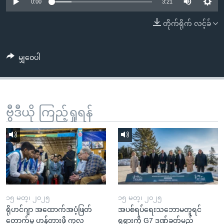
အ
0:00
3:21
သုတပဒေသာ အင်္ဂလိပ်စာ
ညွန်း
Learning English
တိုက်ရိုက် လင့်ခ်
စာမျက်နှာ
သို့
ဗွီအိုအေ လူမှုကွန်ယက်များ
ကျော်
မျှဝေပါ
ကြည့်
ရန်
ဘာသာစကားများ
ရှာဖွေ
ဗွီဒီယို ကြည့်ရှုရန်
ရန်
နေရာ
သို့
ကျော်
ရန်
၁၅ မတ္၊ ၂၀၂၅
၁၅ မတ္၊ ၂၀၂၅
ရိုဟင်ဂျာ အထောက်အပံ့ဖြတ်
အပစ်ရပ်ရေးသဘောမတူရင်
တောက်မှု ဟန့်တားဖို့ ကုလ
ရုရှားကို G7 ဒဏ်ခတ်မည်