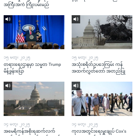
အကြီးအကဲ ကြိုးပမ်းမည်
၁၅ မတ္၊ ၂၀၂၅
၁၅ မတ္၊ ၂၀၂၅
တရားရေးဌာနမှာ သမ္မတ Trump
အသုံးစရိတ်ဥပဒေကြမ်း ကန်
မိန့်ခွန်းပြော
အထက်လွှတ်တော် အတည်ပြု
၁၄ မတ္၊ ၂၀၂၅
၁၄ မတ္၊ ၂၀၂၅
အမေရိကန်အစိုးရဆက်လက်
ကုလအတွင်းရေးမှူးချုပ် Cox's