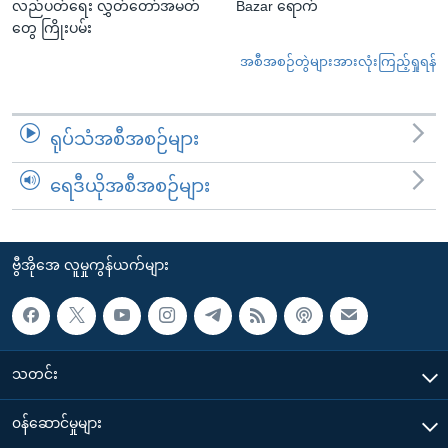
လည်ပတ်ရေး လွှတ်တော်အမတ်
Bazar ရောက်
တွေ ကြိုးပမ်း
အစီအစဉ်တွဲများအားလုံးကြည့်ရှုရန်
ရုပ်သံအစီအစဉ်များ
ရေဒီယိုအစီအစဉ်များ
ဗွီအိုအေ လူမှုကွန်ယက်များ
သတင်း
၀န်ဆောင်မှုများ