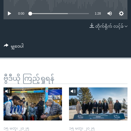
No media source currently available
အ
သုတပဒေသာ အင်္ဂလိပ်စာ
ညွန်း
Learning English
0:00
1:28
စာမျက်နှာ
သို့
ဗွီအိုအေ လူမှုကွန်ယက်များ
တိုက်ရိုက် လင့်ခ်
ကျော်
ကြည့်
မျှဝေပါ
ရန်
ဘာသာစကားများ
ရှာဖွေ
ရန်
နေရာ
ဗွီဒီယို ကြည့်ရှုရန်
သို့
ကျော်
ရန်
၁၅ မတ္၊ ၂၀၂၅
၁၅ မတ္၊ ၂၀၂၅