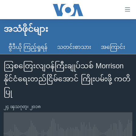
သုံး
ရ
လွယ်ကူ
အသံဖိုင်များ
မူလစာမျက်နှာ
စေ
မြန်မာ
ဗွီဒီယို ကြည့်ရှုရန်
သတင်းစာသား
အကြောင်း
သည့်
ကမ္ဘာ့သတင်းများ
Link
သြစတြေးလျဝန်ကြီးချုပ်သစ် Morrison
ဗွီဒီယို
နိုင်ငံတကာ
များ
သတင်းလွတ်လပ်ခွင့်
အမေရိကန်
နိုင်ငံရေးတည်ငြိမ်အောင် ကြိုးပမ်းဖို့ ကတိ
ပင်မ
ရပ်ဝန်းတခု လမ်းတခု အလွန်
တရုတ်
အကြောင်းအရာ
ပြု
သို့
အင်္ဂလိပ်စာလေ့လာမယ်
အစ္စရေး-ပါလက်စတိုင်း
ကျော်
၂၄ ၾသဂုတ္၊ ၂၀၁၈
အပတ်စဉ်ကဏ္ဍများ
အမေရိကန်သုံးအီဒီယံ
ကြည့်
ရေဒီယိုနှင့်ရုပ်သံ အချက်အလက်များ
မကြေးမုံရဲ့ အင်္ဂလိပ်စာ
ရေဒီယို
ရန်
ပင်မ
ရေဒီယို/တီဗွီအစီအစဉ်
ရုပ်ရှင်ထဲက အင်္ဂလိပ်စာ
တီဗွီ