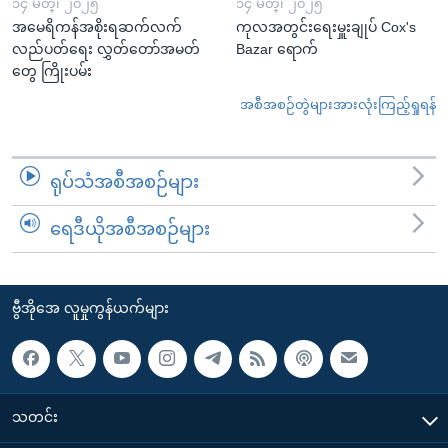
၁၄ မတ္၊ ၂၀၂၅
၁၄ မတ္၊ ၂၀၂၅
အမေရိကန်အစိုးရဆက်လက်
ကုလအတွင်းရေးမှူးချုပ် Cox's
လည်ပတ်ရေး လွှတ်တော်အမတ်
Bazar ရောက်
တွေ ကြိုးပမ်း
အစီအစဉ်တွဲများအားလုံးကြည့်ရှုရန်
ရုပ်သံအစီအစဉ်များ
ရေဒီယိုအစီအစဉ်များ
ဗွီအိုအေ လူမှုကွန်ယက်များ
သတင်း