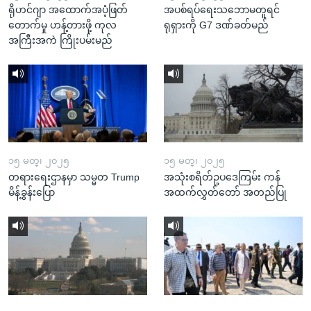
ရိုဟင်ဂျာ အထောက်အပံ့ဖြတ်
အပစ်ရပ်ရေးသဘောမတူရင်
တောက်မှု ဟန့်တားဖို့ ကုလ
ရုရှားကို G7 ဒဏ်ခတ်မည်
အကြီးအကဲ ကြိုးပမ်းမည်
၁၅ မတ္၊ ၂၀၂၅
၁၅ မတ္၊ ၂၀၂၅
တရားရေးဌာနမှာ သမ္မတ Trump
အသုံးစရိတ်ဥပဒေကြမ်း ကန်
မိန့်ခွန်းပြော
အထက်လွှတ်တော် အတည်ပြု