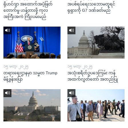
ရိုဟင်ဂျာ အထောက်အပံ့ဖြတ်
အပစ်ရပ်ရေးသဘောမတူရင်
တောက်မှု ဟန့်တားဖို့ ကုလ
ရုရှားကို G7 ဒဏ်ခတ်မည်
အကြီးအကဲ ကြိုးပမ်းမည်
၁၅ မတ္၊ ၂၀၂၅
၁၅ မတ္၊ ၂၀၂၅
တရားရေးဌာနမှာ သမ္မတ Trump
အသုံးစရိတ်ဥပဒေကြမ်း ကန်
မိန့်ခွန်းပြော
အထက်လွှတ်တော် အတည်ပြု