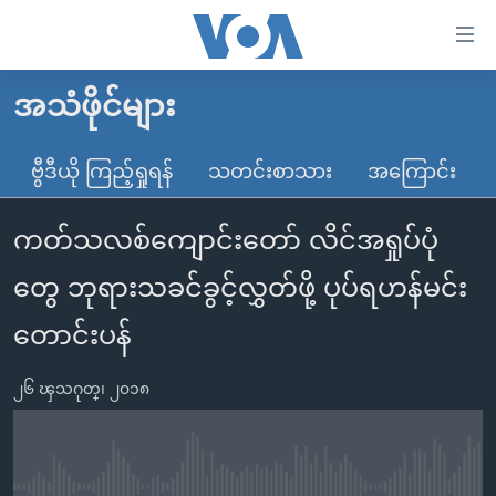
သုံး
ရ
လွယ်ကူ
အသံဖိုင်များ
မူလစာမျက်နှာ
စေ
မြန်မာ
ဗွီဒီယို ကြည့်ရှုရန်
သတင်းစာသား
အကြောင်း
သည့်
ကမ္ဘာ့သတင်းများ
Link
ကတ်သလစ်ကျောင်းတော် လိင်အရှုပ်ပုံ
ဗွီဒီယို
နိုင်ငံတကာ
များ
သတင်းလွတ်လပ်ခွင့်
အမေရိကန်
တွေ ဘုရားသခင်ခွင့်လွှတ်ဖို့ ပုပ်ရဟန်မင်း
ပင်မ
ရပ်ဝန်းတခု လမ်းတခု အလွန်
တရုတ်
အကြောင်းအရာ
တောင်းပန်
သို့
အင်္ဂလိပ်စာလေ့လာမယ်
အစ္စရေး-ပါလက်စတိုင်း
ကျော်
၂၆ ၾသဂုတ္၊ ၂၀၁၈
အပတ်စဉ်ကဏ္ဍများ
အမေရိကန်သုံးအီဒီယံ
ကြည့်
ရေဒီယိုနှင့်ရုပ်သံ အချက်အလက်များ
မကြေးမုံရဲ့ အင်္ဂလိပ်စာ
ရေဒီယို
ရန်
ပင်မ
ရေဒီယို/တီဗွီအစီအစဉ်
ရုပ်ရှင်ထဲက အင်္ဂလိပ်စာ
တီဗွီ