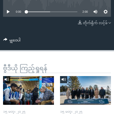
No media source currently available
အ
သုတပဒေသာ အင်္ဂလိပ်စာ
ညွန်း
Learning English
0:00
2:00
စာမျက်နှာ
သို့
ဗွီအိုအေ လူမှုကွန်ယက်များ
တိုက်ရိုက် လင့်ခ်
ကျော်
ကြည့်
မျှဝေပါ
ရန်
ဘာသာစကားများ
ရှာဖွေ
ရန်
နေရာ
ဗွီဒီယို ကြည့်ရှုရန်
သို့
ကျော်
ရန်
၁၅ မတ္၊ ၂၀၂၅
၁၅ မတ္၊ ၂၀၂၅