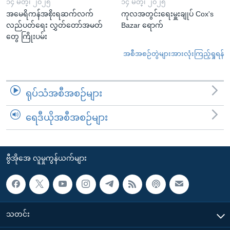
၁၄ မတ္၊ ၂၀၂၅
၁၄ မတ္၊ ၂၀၂၅
အမေရိကန်အစိုးရဆက်လက်
ကုလအတွင်းရေးမှူးချုပ် Cox's
လည်ပတ်ရေး လွှတ်တော်အမတ်
Bazar ရောက်
တွေ ကြိုးပမ်း
အစီအစဉ်တွဲများအားလုံးကြည့်ရှုရန်
ရုပ်သံအစီအစဉ်များ
ရေဒီယိုအစီအစဉ်များ
ဗွီအိုအေ လူမှုကွန်ယက်များ
သတင်း