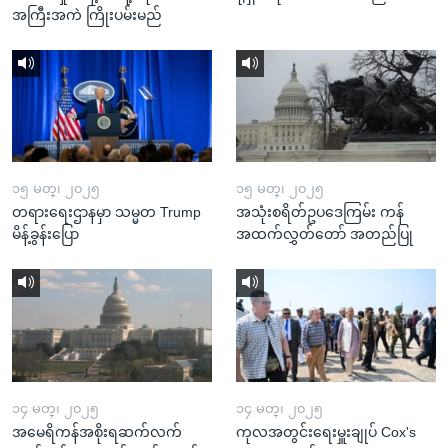
အကြီးအကဲ ကြိုးပမ်းမည်
၁၅ မတ္၊ ၂၀၂၅
၁၅ မတ္၊ ၂၀၂၅
တရားရေးဌာနမှာ သမ္မတ Trump
အသုံးစရိတ်ဥပဒေကြမ်း ကန်
မိန့်ခွန်းပြော
အထက်လွှတ်တော် အတည်ပြု
၁၄ မတ္၊ ၂၀၂၅
၁၄ မတ္၊ ၂၀၂၅
အမေရိကန်အစိုးရဆက်လက်
ကုလအတွင်းရေးမှူးချုပ် Cox's