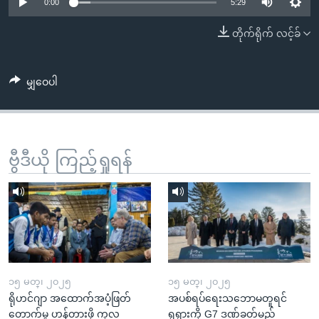
အ
0:00
5:29
သုတပဒေသာ အင်္ဂလိပ်စာ
ညွန်း
Learning English
တိုက်ရိုက် လင့်ခ်
စာမျက်နှာ
သို့
ဗွီအိုအေ လူမှုကွန်ယက်များ
ကျော်
မျှဝေပါ
ကြည့်
ရန်
ဘာသာစကားများ
ရှာဖွေ
ဗွီဒီယို ကြည့်ရှုရန်
ရန်
နေရာ
သို့
ကျော်
ရန်
၁၅ မတ္၊ ၂၀၂၅
၁၅ မတ္၊ ၂၀၂၅
ရိုဟင်ဂျာ အထောက်အပံ့ဖြတ်
အပစ်ရပ်ရေးသဘောမတူရင်
တောက်မှု ဟန့်တားဖို့ ကုလ
ရုရှားကို G7 ဒဏ်ခတ်မည်