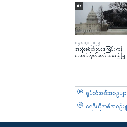
၁၅ မတ္၊ ၂၀၂၅
အသုံးစရိတ်ဥပဒေကြမ်း ကန်
အထက်လွှတ်တော် အတည်ပြု
ရုပ်သံအစီအစဉ်မျာ
ရေဒီယိုအစီအစဉ်မျ