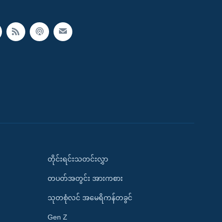
တိုင်းရင်းသတင်းလွှာ
တပတ်အတွင်း အားကစား
သုတစုံလင် အမေရိကန်တခွင်
Gen Z