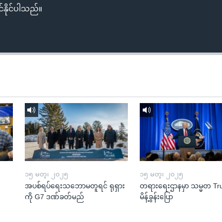
်နိုင်ပါသည်။
၁၅ မတ္၊ ၂၀၂၅
၁၅ မတ္၊ ၂၀၂၅
အပစ်ရပ်ရေးသဘောမတူရင် ရုရှား
တရားရေးဌာနမှာ သမ္မတ T
ကို G7 ဒဏ်ခတ်မည်
မိန့်ခွန်းပြော