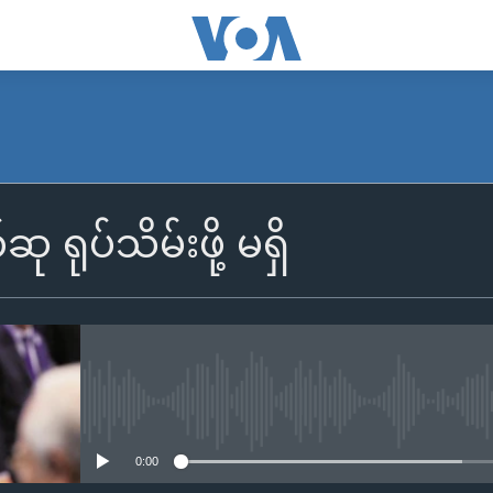
ဆု ရုပ်သိမ်းဖို့ မရှိ
No media source currently availa
0:00