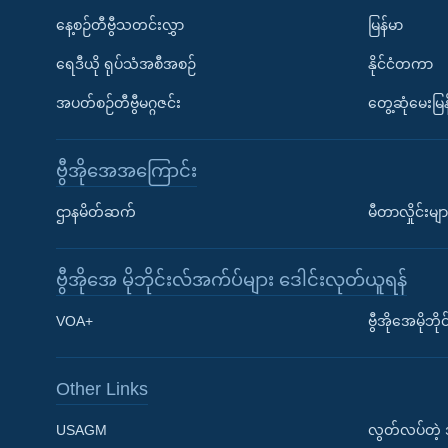
နေ့စဉ်တီဗွီသတင်းလွှာ
မြန်မာ
ရေဒီယို ရုပ်သံအစီအစဉ်
နိုင်ငံတကာ
အပတ်စဉ်တီဗွီမဂ္ဂဇင်း
တွေ့ဆုံမေးမြန
ဗွီအိုအေအကြောင်း
ဌာနမိတ်ဆက်
မီတာလှိုင်းမျာ
ဗွီအိုအေ မိုဘိုင်းလ်အက်ပ်များ ဒေါင်းလုတ်ယူရန်
Learning English
VOA+
ဗွီအိုအေမိုဘ
ဗွီအိုအေ လူမှုကွန်ယက်များ
Other Links
USAGM
လွတ်လပ်တဲ့