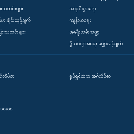
ားသတင်းများ
အာရှစီးပွားရေး
်မာ နှိုင်းယှဉ်ချက်
ကျန်းမာရေး
ပြားသတင်းများ
အမျိုးသမီးကဏ္ဍ
ရိုဟင်ဂျာအရေး မျှော်လင့်ချက်
်္ဂလိပ်စာ
ရုပ်ရှင်ထဲက အင်္ဂလိပ်စာ
၀-၁၀း၀၀