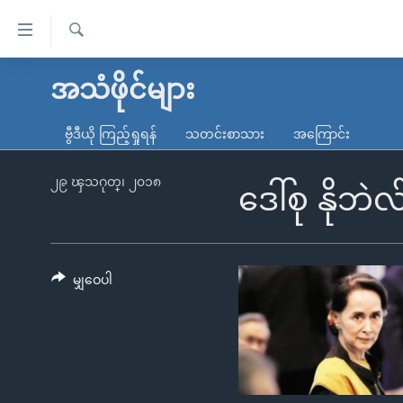
သုံး
ရ
ရှာဖွေ
လွယ်ကူ
မူလစာမျက်နှာ
အသံဖိုင်များ
ရ
စေ
မြန်မာ
လာ
ဗွီဒီယို ကြည့်ရှုရန်
သတင်းစာသား
အကြောင်း
သည့်
ဒ်
ကမ္ဘာ့သတင်းများ
Link
ဗွီဒီယို
နိုင်ငံတကာ
၂၉ ၾသဂုတ္၊ ၂၀၁၈
ဒေါ်စု နိုဘဲလ်
များ
သတင်းလွတ်လပ်ခွင့်
အမေရိကန်
ပင်မ
ရပ်ဝန်းတခု လမ်းတခု အလွန်
တရုတ်
အကြောင်းအရာ
အင်္ဂလိပ်စာလေ့လာမယ်
အစ္စရေး-ပါလက်စတိုင်း
မျှဝေပါ
သို့
အပတ်စဉ်ကဏ္ဍများ
အမေရိကန်သုံးအီဒီယံ
ကျော်
ကြည့်
ရေဒီယိုနှင့်ရုပ်သံ အချက်အလက်များ
မကြေးမုံရဲ့ အင်္ဂလိပ်စာ
ရေဒီယို
ရန်
ရေဒီယို/တီဗွီအစီအစဉ်
ရုပ်ရှင်ထဲက အင်္ဂလိပ်စာ
တီဗွီ
ပင်မ