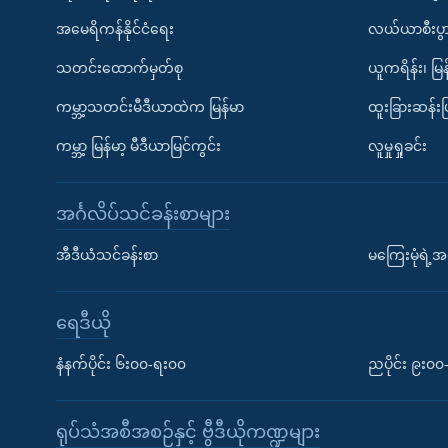
အမေရိကန်နိုင်ငံရေး
လယ်ယာစီးပွ
သတင်းထောက်မှတ်စု
ယူကရိန်း၊ မြန
ကမ္ဘာ့သတင်းမီဒီယာထဲက မြန်မာ
ထူးခြားဆန်း
ကမ္ဘာ့ မြန်မာ့ မီဒီယာမြင်ကွင်း
လူမှုရှုခင်း
အင်္ဂလိပ်သင်ခန်းစာများ
အီဒီယံသင်ခန်းစာ
မကြေးမုံရဲ့အင
ရေဒီယို
နံနက်ပိုင်း ၆း၀၀-ရး၀၀
ညပိုင်း ၉း၀
ရုပ်သံအစီအစဉ်နှင့် ဗွီဒီယိုကဏ္ဍများ