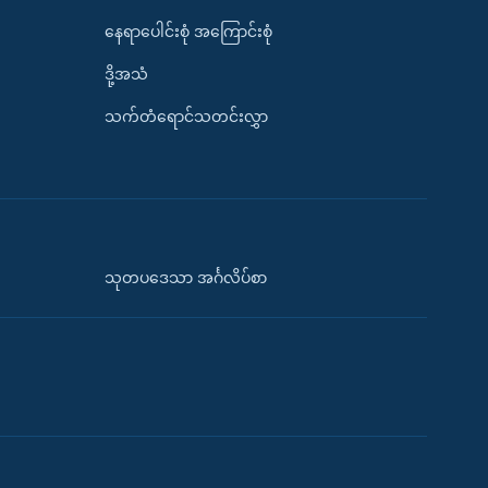
နေရာပေါင်းစုံ အကြောင်းစုံ
ဒို့အသံ
သက်တံရောင်သတင်းလွှာ
သုတပဒေသာ အင်္ဂလိပ်စာ