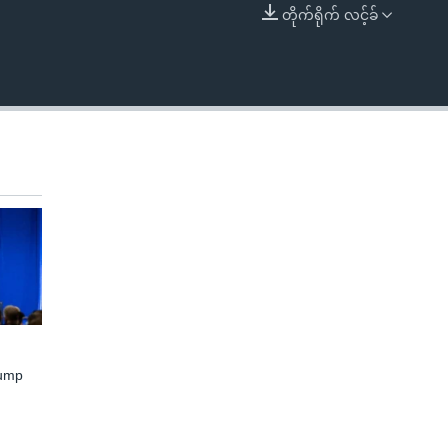
တိုက်ရိုက် လင့်ခ်
EMBED
rump