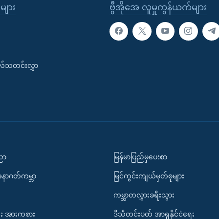
ုများ
ဗွီအိုအေ လူမှုကွန်ယက်များ
းလ်သတင်းလွှာ
ပညာ
မြန်မာပြည်မှပေးစာ
အနာဂတ်ကမ္ဘာ
မြင်ကွင်းကျယ်မှတ်စုများ
ကမ္ဘာတလွှားခရီးသွား
း အားကစား
ဒီသီတင်းပတ် အာရှနိုင်ငံရေး