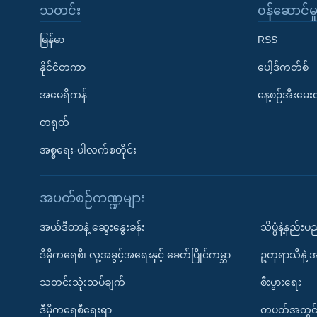
သတင်း
၀န်ဆောင်မှ
မြန်မာ
RSS
နိုင်ငံတကာ
ပေါ့ဒ်ကတ်စ်
အမေရိကန်
နေ့စဉ်အီးမေ
တရုတ်
အစ္စရေး-ပါလက်စတိုင်း
အပတ်စဉ်ကဏ္ဍများ
အယ်ဒီတာနဲ့ ဆွေးနွေးခန်း
သိပ္ပံနဲ့နည်း
ဒီမိုကရေစီ၊ လူ့အခွင့်အရေးနှင့် ခေတ်ပြိုင်ကမ္ဘာ
ဥတုရာသီနဲ့ 
သတင်းသုံးသပ်ချက်
စီးပွားရေး
ဒီမိုကရေစီရေးရာ
တပတ်အတွင်