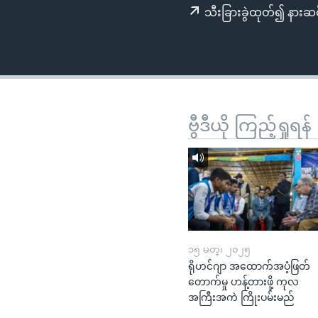
သုတပဒေသာ အင်္ဂလိပ်စာ
အ
သီးခြားခွဲထုတ်၍ နားဆင
ညွန်း
စာမျက်နှာ
သို့
ကျော်
ကြည့်
ရန်
ဗွီဒီယို ကြည့်ရှုရန်
ရှာဖွေ
ရန်
နေရာ
သို့
ကျော်
ရန်
၁၅ မတ္၊ ၂၀၂၅
ရိုဟင်ဂျာ အထောက်အပံ့ဖြတ်
တောက်မှု ဟန့်တားဖို့ ကုလ
အကြီးအကဲ ကြိုးပမ်းမည်