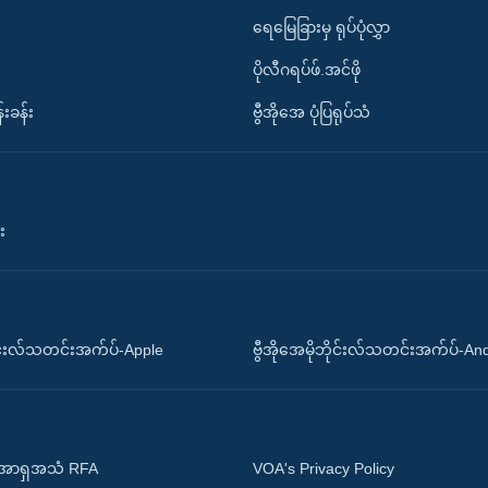
ရေမြေခြားမှ ရုပ်ပုံလွှာ
ပိုလီဂရပ်ဖ်.အင်ဖို
်းခန်း
ဗွီအိုအေ ပုံပြရုပ်သံ
း
ိုင်းလ်သတင်းအက်ပ်-Apple
ဗွီအိုအေမိုဘိုင်းလ်သတင်းအက်ပ်-An
 အာရှအသံ RFA
VOA's Privacy Policy