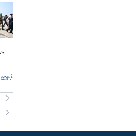
x's
်ရှုရန်