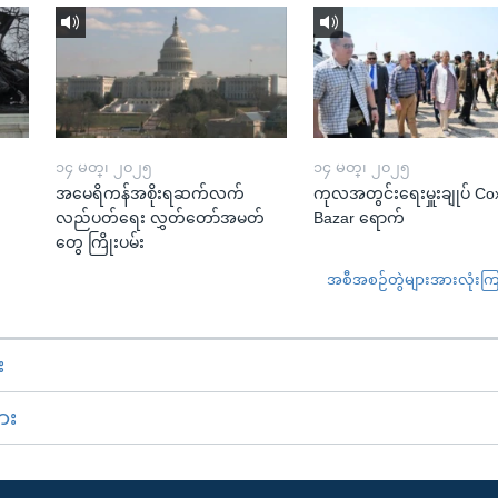
၁၄ မတ္၊ ၂၀၂၅
၁၄ မတ္၊ ၂၀၂၅
အမေရိကန်အစိုးရဆက်လက်
ကုလအတွင်းရေးမှူးချုပ် Co
လည်ပတ်ရေး လွှတ်တော်အမတ်
Bazar ရောက်
တွေ ကြိုးပမ်း
အစီအစဉ်တွဲများအားလုံးကြည့
း
ား