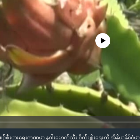
No media source currently availa
်စီးပွားရေးကဏ္ဍမှာ နဂါးမောက်သီး စိုက်ပျိုးရေးကို အိန္ဒိယနိုင်ငံ