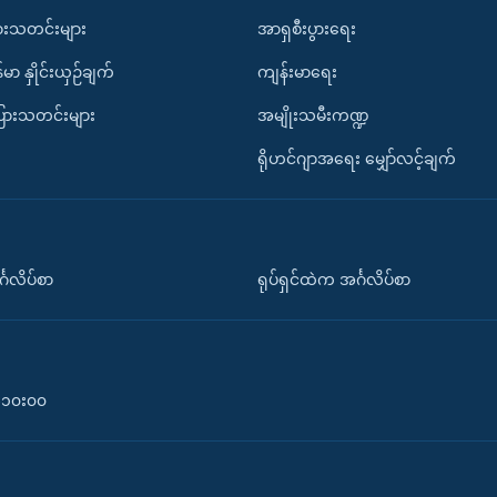
ားသတင်းများ
အာရှစီးပွားရေး
်မာ နှိုင်းယှဉ်ချက်
ကျန်းမာရေး
ပြားသတင်းများ
အမျိုးသမီးကဏ္ဍ
ရိုဟင်ဂျာအရေး မျှော်လင့်ချက်
်္ဂလိပ်စာ
ရုပ်ရှင်ထဲက အင်္ဂလိပ်စာ
၀-၁၀း၀၀