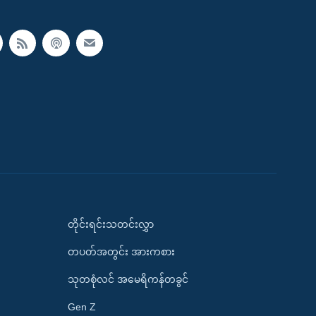
တိုင်းရင်းသတင်းလွှာ
တပတ်အတွင်း အားကစား
သုတစုံလင် အမေရိကန်တခွင်
Gen Z