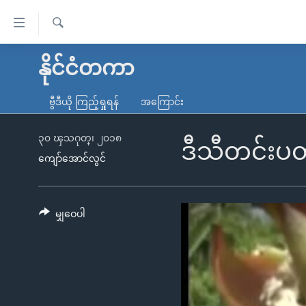
သုံး
ရ
ရှာဖွေ
လွယ်ကူ
မူလစာမျက်နှာ
နိုင်ငံတကာ
ရ
စေ
မြန်မာ
လာ
ဗွီဒီယို ကြည့်ရှုရန်
အကြောင်း
သည့်
ဒ်
ကမ္ဘာ့သတင်းများ
Link
ဗွီဒီယို
နိုင်ငံတကာ
၃၀ ၾသဂုတ္၊ ၂၀၁၈
ဒီသီတင်းပတ
များ
ကျော်အောင်လွင်
သတင်းလွတ်လပ်ခွင့်
အမေရိကန်
ပင်မ
ရပ်ဝန်းတခု လမ်းတခု အလွန်
တရုတ်
အကြောင်းအရာ
အင်္ဂလိပ်စာလေ့လာမယ်
အစ္စရေး-ပါလက်စတိုင်း
မျှဝေပါ
သို့
အပတ်စဉ်ကဏ္ဍများ
အမေရိကန်သုံးအီဒီယံ
ကျော်
ကြည့်
ရေဒီယိုနှင့်ရုပ်သံ အချက်အလက်များ
မကြေးမုံရဲ့ အင်္ဂလိပ်စာ
ရေဒီယို
ရန်
ရေဒီယို/တီဗွီအစီအစဉ်
ရုပ်ရှင်ထဲက အင်္ဂလိပ်စာ
တီဗွီ
ပင်မ