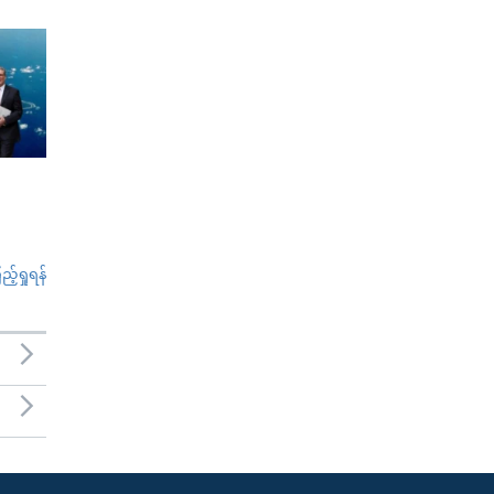
်ရှုရန်