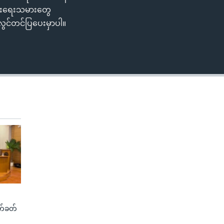
ပွားရေးသမားတွေ
လွင်တင်ပြပေးမှာပါ။
က်ခတ်