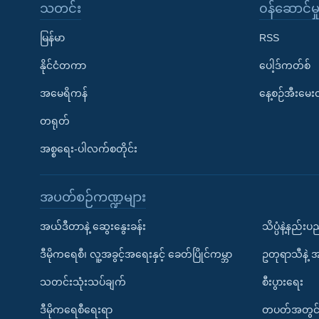
သတင်း
၀န်ဆောင်မှ
မြန်မာ
RSS
နိုင်ငံတကာ
ပေါ့ဒ်ကတ်စ်
အမေရိကန်
နေ့စဉ်အီးမေ
တရုတ်
အစ္စရေး-ပါလက်စတိုင်း
အပတ်စဉ်ကဏ္ဍများ
အယ်ဒီတာနဲ့ ဆွေးနွေးခန်း
သိပ္ပံနဲ့နည်း
ဒီမိုကရေစီ၊ လူ့အခွင့်အရေးနှင့် ခေတ်ပြိုင်ကမ္ဘာ
ဥတုရာသီနဲ့ 
သတင်းသုံးသပ်ချက်
စီးပွားရေး
ဒီမိုကရေစီရေးရာ
တပတ်အတွင်