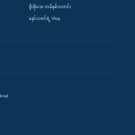
ဗွီအိုအေ တမိနစ်သတင်း
နော်သဇင်ရဲ့ Vlog
droid