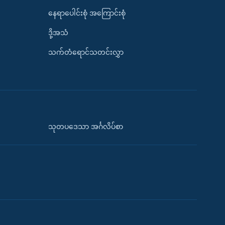
နေရာပေါင်းစုံ အကြောင်းစုံ
ဒို့အသံ
သက်တံရောင်သတင်းလွှာ
သုတပဒေသာ အင်္ဂလိပ်စာ