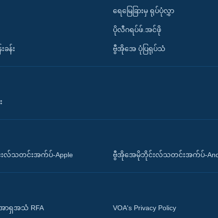
ရေမြေခြားမှ ရုပ်ပုံလွှာ
ပိုလီဂရပ်ဖ်.အင်ဖို
်းခန်း
ဗွီအိုအေ ပုံပြရုပ်သံ
း
ိုင်းလ်သတင်းအက်ပ်-Apple
ဗွီအိုအေမိုဘိုင်းလ်သတင်းအက်ပ်-An
 အာရှအသံ RFA
VOA's Privacy Policy