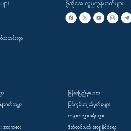
ုများ
ဗွီအိုအေ လူမှုကွန်ယက်များ
းလ်သတင်းလွှာ
ပညာ
မြန်မာပြည်မှပေးစာ
အနာဂတ်ကမ္ဘာ
မြင်ကွင်းကျယ်မှတ်စုများ
ကမ္ဘာတလွှားခရီးသွား
း အားကစား
ဒီသီတင်းပတ် အာရှနိုင်ငံရေး