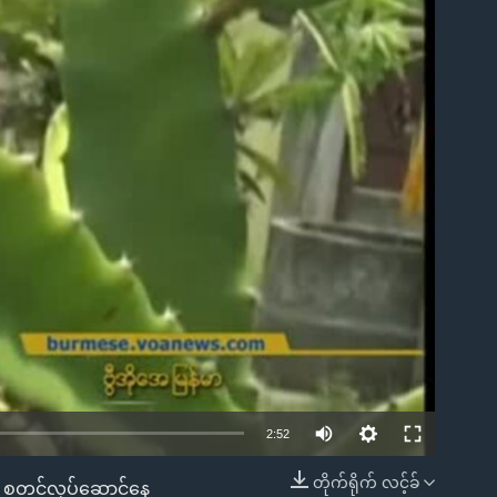
ble
2:52
တိုက်ရိုက် လင့်ခ်
မှာ စတင်လုပ်ဆောင်နေ
EMBED