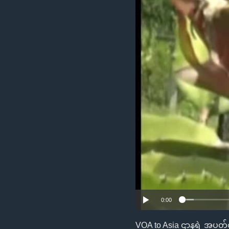
သုတပဒေသာ အင်္ဂလိပ်စာ
အ
ညွန်း
စာမျက်နှာ
သို့
ကျော်
ကြည့်
ရန်
ရှာဖွေ
ရန်
နေရာ
သို့
ကျော်
ရန်
0:00
VOA to Asia ဌာနရဲ့ အပတ်စဉ