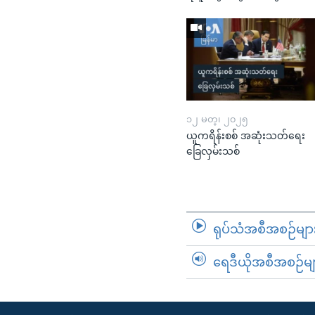
၁၂ မတ္၊ ၂၀၂၅
ယူကရိန်းစစ် အဆုံးသတ်ရေး
ခြေလှမ်းသစ်
ရုပ်သံအစီအစဉ်မျာ
ရေဒီယိုအစီအစဉ်မျ