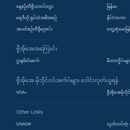
နေ့စဉ်တီဗွီသတင်းလွှာ
မြန်မာ
ရေဒီယို ရုပ်သံအစီအစဉ်
နိုင်ငံတကာ
အပတ်စဉ်တီဗွီမဂ္ဂဇင်း
တွေ့ဆုံမေးမြန
ဗွီအိုအေအကြောင်း
ဌာနမိတ်ဆက်
မီတာလှိုင်းမျာ
ဗွီအိုအေ မိုဘိုင်းလ်အက်ပ်များ ဒေါင်းလုတ်ယူရန်
Learning English
VOA+
ဗွီအိုအေမိုဘ
ဗွီအိုအေ လူမှုကွန်ယက်များ
Other Links
USAGM
လွတ်လပ်တဲ့