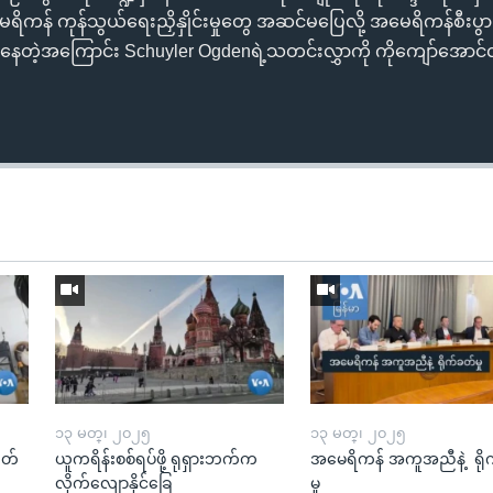
ေရိကန် ကုန်သွယ်ရေးညှိနှိုင်းမှုတွေ အဆင်မပြေလို့ အမေရိကန်စီး
လာနေတဲ့အကြောင်း Schuyler Ogdenရဲ့သတင်းလွှာကို ကိုကျော်အောင်
၁၃ မတ္၊ ၂၀၂၅
၁၃ မတ္၊ ၂၀၂၅
ုတ်
ယူကရိန်းစစ်ရပ်ဖို့ ရုရှားဘက်က
အမေရိကန် အကူအညီနဲ့ ရို
လိုက်လျောနိုင်ခြေ
မှု