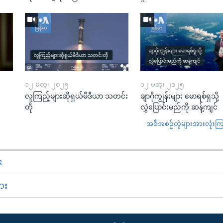
၁၂ မတ္၊ ၂၀၂၅
၁၂ မတ္၊ ၂၀၂၅
လူကြည့်များဆိုရှယ်မီဒီယာ သတင်း
ချာဂိုကျွန်းများ မောရစ်ရှသို့
တို
လွှဲပြောင်းမည်ကို ဆန့်ကျင်
အစီအစဉ်တွဲများအားလုံးကြည့
း
ား