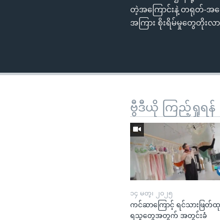
တဲ့အကြောင်းနဲ့ တရုတ်-အမ
အကြား စိုးရိမ်မှုတွေတိုး
ဗွီဒီယို ကြည့်ရှုရန်
၁၄ မတ္၊ ၂၀၂၅
ကင်ဆာကြောင့် ရင်သားဖြတ်ထ
ရသူတွေအတွက် အတွင်းခံ