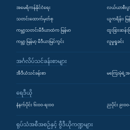
အမေရိကန်နိုင်ငံရေး
လယ်ယာစီးပွ
သတင်းထောက်မှတ်စု
ယူကရိန်း၊ မြန
ကမ္ဘာ့သတင်းမီဒီယာထဲက မြန်မာ
ထူးခြားဆန်း
ကမ္ဘာ့ မြန်မာ့ မီဒီယာမြင်ကွင်း
လူမှုရှုခင်း
အင်္ဂလိပ်သင်ခန်းစာများ
အီဒီယံသင်ခန်းစာ
မကြေးမုံရဲ့အင
ရေဒီယို
နံနက်ပိုင်း ၆း၀၀-ရး၀၀
ညပိုင်း ၉း၀
ရုပ်သံအစီအစဉ်နှင့် ဗွီဒီယိုကဏ္ဍများ