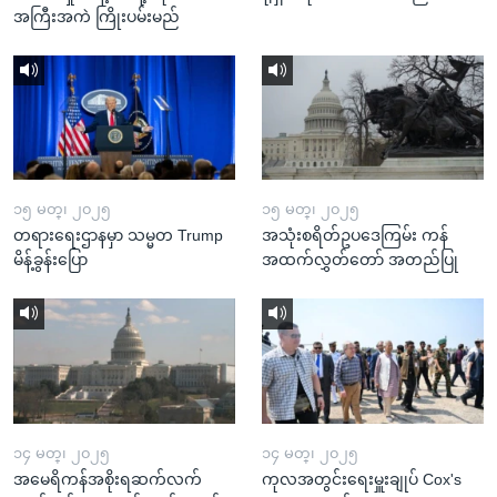
အကြီးအကဲ ကြိုးပမ်းမည်
၁၅ မတ္၊ ၂၀၂၅
၁၅ မတ္၊ ၂၀၂၅
တရားရေးဌာနမှာ သမ္မတ Trump
အသုံးစရိတ်ဥပဒေကြမ်း ကန်
မိန့်ခွန်းပြော
အထက်လွှတ်တော် အတည်ပြု
၁၄ မတ္၊ ၂၀၂၅
၁၄ မတ္၊ ၂၀၂၅
အမေရိကန်အစိုးရဆက်လက်
ကုလအတွင်းရေးမှူးချုပ် Cox's