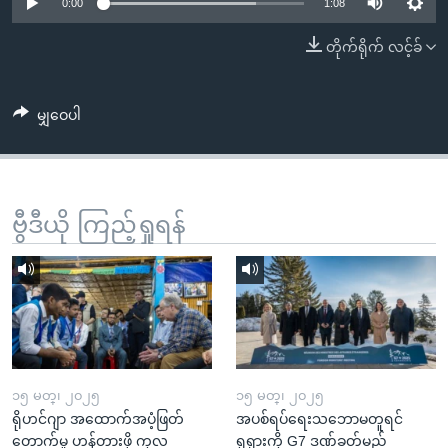
အ
0:00
1:08
သုတပဒေသာ အင်္ဂလိပ်စာ
ညွန်း
Learning English
တိုက်ရိုက် လင့်ခ်
စာမျက်နှာ
သို့
ဗွီအိုအေ လူမှုကွန်ယက်များ
ကျော်
မျှဝေပါ
ကြည့်
ရန်
ဘာသာစကားများ
ရှာဖွေ
ဗွီဒီယို ကြည့်ရှုရန်
ရန်
နေရာ
သို့
ကျော်
ရန်
၁၅ မတ္၊ ၂၀၂၅
၁၅ မတ္၊ ၂၀၂၅
ရိုဟင်ဂျာ အထောက်အပံ့ဖြတ်
အပစ်ရပ်ရေးသဘောမတူရင်
တောက်မှု ဟန့်တားဖို့ ကုလ
ရုရှားကို G7 ဒဏ်ခတ်မည်