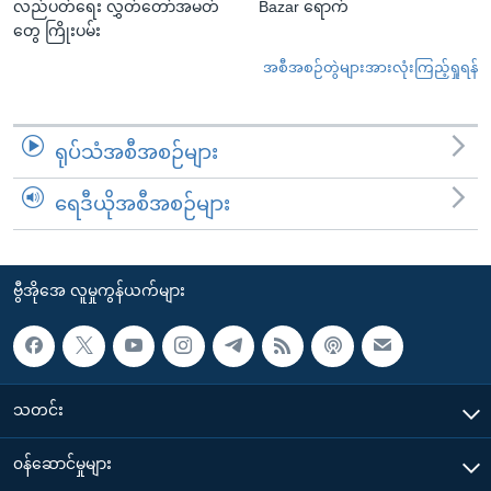
လည်ပတ်ရေး လွှတ်တော်အမတ်
Bazar ရောက်
တွေ ကြိုးပမ်း
အစီအစဉ်တွဲများအားလုံးကြည့်ရှုရန်
ရုပ်သံအစီအစဉ်များ
ရေဒီယိုအစီအစဉ်များ
ဗွီအိုအေ လူမှုကွန်ယက်များ
သတင်း
၀န်ဆောင်မှုများ