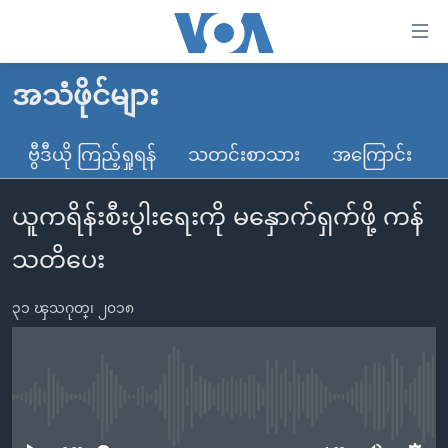
သုံး
ရ
လွယ်ကူ
အသံဖိုင်များ
မူလစာမျက်နှာ
စေ
မြန်မာ
ဗွီဒီယို ကြည့်ရှုရန်
သတင်းစာသား
အကြောင်း
သည့်
ကမ္ဘာ့သတင်းများ
Link
ယူကရိန်းစီးပွါးရေးကို မနှောက်ရှက်ဖို့ ကန်
ဗွီဒီယို
နိုင်ငံတကာ
များ
သတင်းလွတ်လပ်ခွင့်
အမေရိကန်
သတိပေး
ပင်မ
ရပ်ဝန်းတခု လမ်းတခု အလွန်
တရုတ်
အကြောင်းအရာ
၃၁ ၾသဂုတ္၊ ၂၀၁၈
သို့
အင်္ဂလိပ်စာလေ့လာမယ်
အစ္စရေး-ပါလက်စတိုင်း
ကျော်
အပတ်စဉ်ကဏ္ဍများ
အမေရိကန်သုံးအီဒီယံ
ကြည့်
ရေဒီယိုနှင့်ရုပ်သံ အချက်အလက်များ
မကြေးမုံရဲ့ အင်္ဂလိပ်စာ
ရေဒီယို
ရန်
No media source currently available
ပင်မ
ရေဒီယို/တီဗွီအစီအစဉ်
ရုပ်ရှင်ထဲက အင်္ဂလိပ်စာ
တီဗွီ