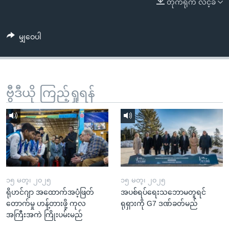
တိုက်ရိုက် လင့်ခ်
အ
သုတပဒေသာ အင်္ဂလိပ်စာ
ညွန်း
Learning English
စာမျက်နှာ
မျှဝေပါ
သို့
ဗွီအိုအေ လူမှုကွန်ယက်များ
ကျော်
ကြည့်
ရန်
ဗွီဒီယို ကြည့်ရှုရန်
ဘာသာစကားများ
ရှာဖွေ
ရန်
နေရာ
သို့
ကျော်
ရန်
၁၅ မတ္၊ ၂၀၂၅
၁၅ မတ္၊ ၂၀၂၅
ရိုဟင်ဂျာ အထောက်အပံ့ဖြတ်
အပစ်ရပ်ရေးသဘောမတူရင်
တောက်မှု ဟန့်တားဖို့ ကုလ
ရုရှားကို G7 ဒဏ်ခတ်မည်
အကြီးအကဲ ကြိုးပမ်းမည်