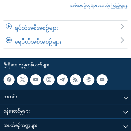
အစီအစဉ်တွဲများအားလုံးကြည့်ရှုရန်
ရုပ်သံအစီအစဉ်များ
ရေဒီယိုအစီအစဉ်များ
ဗွီအိုအေ လူမှုကွန်ယက်များ
သတင်း
၀န်ဆောင်မှုများ
အပတ်စဉ်ကဏ္ဍများ