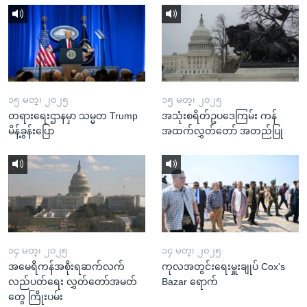
၁၅ မတ္၊ ၂၀၂၅
၁၅ မတ္၊ ၂၀၂၅
တရားရေးဌာနမှာ သမ္မတ Trump
အသုံးစရိတ်ဥပဒေကြမ်း ကန်
မိန့်ခွန်းပြော
အထက်လွှတ်တော် အတည်ပြု
၁၄ မတ္၊ ၂၀၂၅
၁၄ မတ္၊ ၂၀၂၅
အမေရိကန်အစိုးရဆက်လက်
ကုလအတွင်းရေးမှူးချုပ် Cox's
လည်ပတ်ရေး လွှတ်တော်အမတ်
Bazar ရောက်
တွေ ကြိုးပမ်း