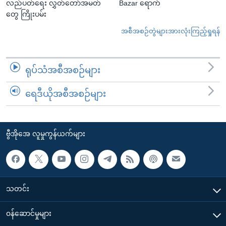
လည်ပတ်ရေး လွှတ်တော်အမတ်
Bazar ရောက်
တွေ ကြိုးပမ်း
အစီအစဉ်တွဲများအားလုံးကြည့်ရှုရန်
ရုပ်သံအစီအစဉ်များ
ရေဒီယိုအစီအစဉ်များ
ဗွီအိုအေ လူမှုကွန်ယက်များ
သတင်း
၀န်ဆောင်မှုများ