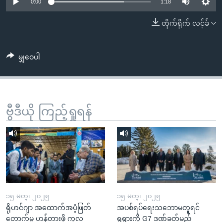
အ
0:00
1:18
သုတပဒေသာ အင်္ဂလိပ်စာ
ညွန်း
Learning English
တိုက်ရိုက် လင့်ခ်
စာမျက်နှာ
သို့
ဗွီအိုအေ လူမှုကွန်ယက်များ
ကျော်
မျှဝေပါ
ကြည့်
ရန်
ဘာသာစကားများ
ရှာဖွေ
ဗွီဒီယို ကြည့်ရှုရန်
ရန်
နေရာ
သို့
ကျော်
ရန်
၁၅ မတ္၊ ၂၀၂၅
၁၅ မတ္၊ ၂၀၂၅
ရိုဟင်ဂျာ အထောက်အပံ့ဖြတ်
အပစ်ရပ်ရေးသဘောမတူရင်
တောက်မှု ဟန့်တားဖို့ ကုလ
ရုရှားကို G7 ဒဏ်ခတ်မည်