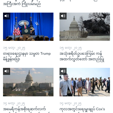
အကြီးအကဲ ကြိုးပမ်းမည်
၁၅ မတ္၊ ၂၀၂၅
၁၅ မတ္၊ ၂၀၂၅
တရားရေးဌာနမှာ သမ္မတ Trump
အသုံးစရိတ်ဥပဒေကြမ်း ကန်
မိန့်ခွန်းပြော
အထက်လွှတ်တော် အတည်ပြု
၁၄ မတ္၊ ၂၀၂၅
၁၄ မတ္၊ ၂၀၂၅
အမေရိကန်အစိုးရဆက်လက်
ကုလအတွင်းရေးမှူးချုပ် Cox's