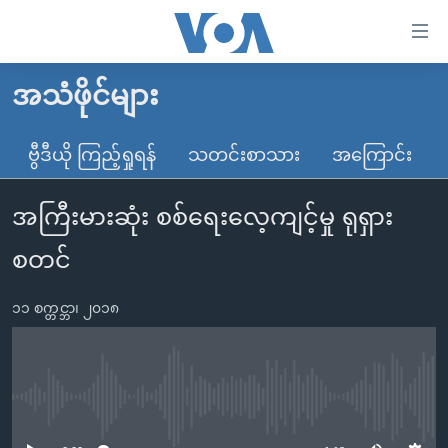
သုံး
ရ
လွယ်ကူ
အသံဖိုင်များ
မူလစာမျက်နှာ
စေ
မြန်မာ
ဗွီဒီယို ကြည့်ရှုရန်
သတင်းစာသား
အကြောင်း
သည့်
ကမ္ဘာ့သတင်းများ
Link
အကြီးမားဆုံး စစ်ရေးလေ့ကျင့်မှု ရုရှား
ဗွီဒီယို
နိုင်ငံတကာ
များ
သတင်းလွတ်လပ်ခွင့်
အမေရိကန်
စတင်
ပင်မ
ရပ်ဝန်းတခု လမ်းတခု အလွန်
တရုတ်
အကြောင်းအရာ
၁၁ စက္တင္ဘာ၊ ၂၀၁၈
သို့
အင်္ဂလိပ်စာလေ့လာမယ်
အစ္စရေး-ပါလက်စတိုင်း
ကျော်
အပတ်စဉ်ကဏ္ဍများ
အမေရိကန်သုံးအီဒီယံ
ကြည့်
ရေဒီယိုနှင့်ရုပ်သံ အချက်အလက်များ
မကြေးမုံရဲ့ အင်္ဂလိပ်စာ
ရေဒီယို
ရန်
No media source currently available
ပင်မ
ရေဒီယို/တီဗွီအစီအစဉ်
ရုပ်ရှင်ထဲက အင်္ဂလိပ်စာ
တီဗွီ