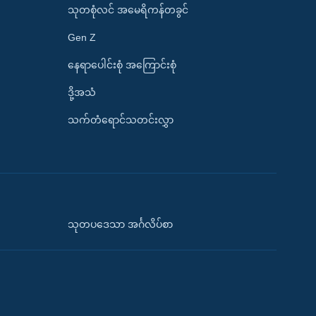
သုတစုံလင် အမေရိကန်တခွင်
Gen Z
နေရာပေါင်းစုံ အကြောင်းစုံ
ဒို့အသံ
သက်တံရောင်သတင်းလွှာ
သုတပဒေသာ အင်္ဂလိပ်စာ