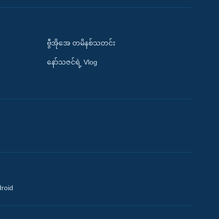
ဗွီအိုအေ တမိနစ်သတင်း
နော်သဇင်ရဲ့ Vlog
droid