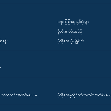
ရေမြေခြားမှ ရုပ်ပုံလွှာ
ပိုလီဂရပ်ဖ်.အင်ဖို
်းခန်း
ဗွီအိုအေ ပုံပြရုပ်သံ
း
ိုင်းလ်သတင်းအက်ပ်-Apple
ဗွီအိုအေမိုဘိုင်းလ်သတင်းအက်ပ်-An