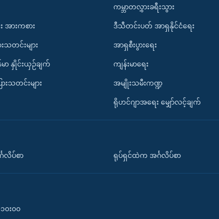
ကမ္ဘာတလွှားခရီးသွား
း အားကစား
ဒီသီတင်းပတ် အာရှနိုင်ငံရေး
ားသတင်းများ
အာရှစီးပွားရေး
်မာ နှိုင်းယှဉ်ချက်
ကျန်းမာရေး
ပြားသတင်းများ
အမျိုးသမီးကဏ္ဍ
ရိုဟင်ဂျာအရေး မျှော်လင့်ချက်
်္ဂလိပ်စာ
ရုပ်ရှင်ထဲက အင်္ဂလိပ်စာ
၀-၁၀း၀၀