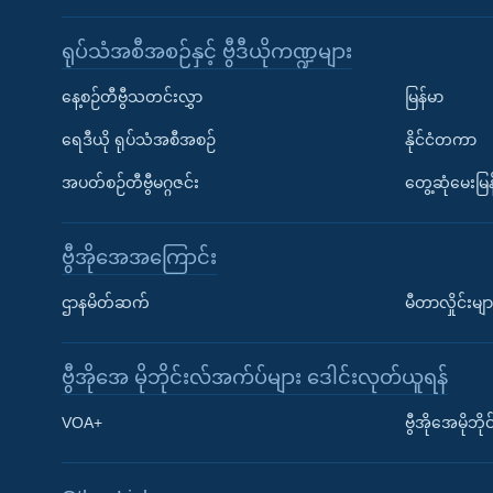
ရုပ်သံအစီအစဉ်နှင့် ဗွီဒီယိုကဏ္ဍများ
နေ့စဉ်တီဗွီသတင်းလွှာ
မြန်မာ
ရေဒီယို ရုပ်သံအစီအစဉ်
နိုင်ငံတကာ
အပတ်စဉ်တီဗွီမဂ္ဂဇင်း
တွေ့ဆုံမေးမြန
ဗွီအိုအေအကြောင်း
ဌာနမိတ်ဆက်
မီတာလှိုင်းမျာ
ဗွီအိုအေ မိုဘိုင်းလ်အက်ပ်များ ဒေါင်းလုတ်ယူရန်
Learning English
VOA+
ဗွီအိုအေမိုဘ
ဗွီအိုအေ လူမှုကွန်ယက်များ