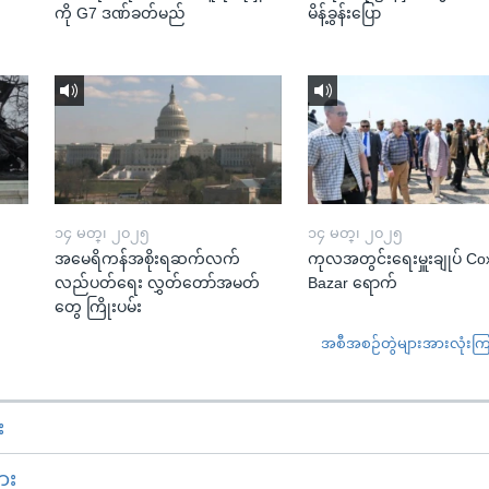
ကို G7 ဒဏ်ခတ်မည်
မိန့်ခွန်းပြော
၁၄ မတ္၊ ၂၀၂၅
၁၄ မတ္၊ ၂၀၂၅
အမေရိကန်အစိုးရဆက်လက်
ကုလအတွင်းရေးမှူးချုပ် Co
လည်ပတ်ရေး လွှတ်တော်အမတ်
Bazar ရောက်
တွေ ကြိုးပမ်း
အစီအစဉ်တွဲများအားလုံးကြည့
း
ား