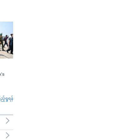
x's
်ရှုရန်