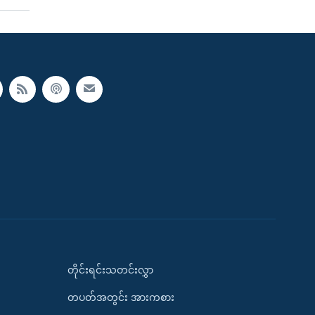
တိုင်းရင်းသတင်းလွှာ
တပတ်အတွင်း အားကစား