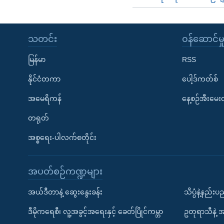
သတင်း
၀န်ဆောင်မှ
မြန်မာ
RSS
နိုင်ငံတကာ
ပေါ့ဒ်ကတ်စ်
အမေရိကန်
နေ့စဉ်အီးမေ
တရုတ်
အစ္စရေး-ပါလက်စတိုင်း
အပတ်စဉ်ကဏ္ဍများ
အယ်ဒီတာနဲ့ ဆွေးနွေးခန်း
သိပ္ပံနဲ့နည်း
ဒီမိုကရေစီ၊ လူ့အခွင့်အရေးနှင့် ခေတ်ပြိုင်ကမ္ဘာ
ဥတုရာသီနဲ့ 