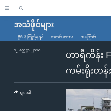
သုံး
ရ
ရှာဖွေ
လွယ်ကူ
မူလစာမျက်နှာ
အသံဖိုင်များ
ရ
စေ
မြန်မာ
လာ
ဗွီဒီယို ကြည့်ရှုရန်
သတင်းစာသား
အကြောင်း
သည့်
ဒ်
ကမ္ဘာ့သတင်းများ
Link
ဗွီဒီယို
နိုင်ငံတကာ
၁၂ စက္တင္ဘာ၊ ၂၀၁၈
ဟာရီကိန်း 
များ
သတင်းလွတ်လပ်ခွင့်
အမေရိကန်
ပင်မ
ရပ်ဝန်းတခု လမ်းတခု အလွန်
တရုတ်
ကမ်းရိုးတန
အကြောင်းအရာ
အင်္ဂလိပ်စာလေ့လာမယ်
အစ္စရေး-ပါလက်စတိုင်း
သို့
အပတ်စဉ်ကဏ္ဍများ
အမေရိကန်သုံးအီဒီယံ
ကျော်
ကြည့်
မျှဝေပါ
ရေဒီယိုနှင့်ရုပ်သံ အချက်အလက်များ
မကြေးမုံရဲ့ အင်္ဂလိပ်စာ
ရေဒီယို
ရန်
ရေဒီယို/တီဗွီအစီအစဉ်
ရုပ်ရှင်ထဲက အင်္ဂလိပ်စာ
တီဗွီ
ပင်မ