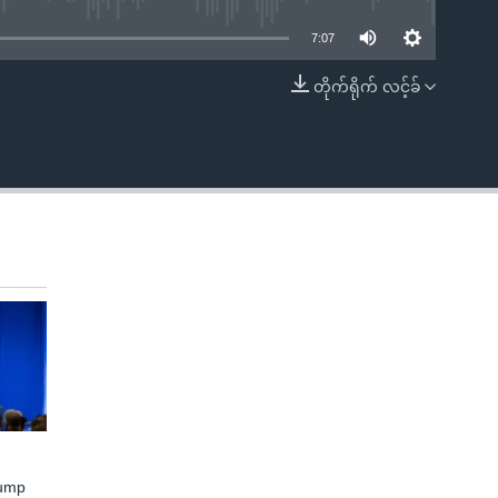
7:07
တိုက်ရိုက် လင့်ခ်
EMBED
rump