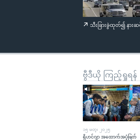
သုတပဒေသာ အင်္ဂလိပ်စာ
အ
ညွန်း
စာမျက်နှာ
သီးခြားခွဲထုတ်၍ နားဆင
သို့
ကျော်
ကြည့်
ရန်
ရှာဖွေ
ရန်
ဗွီဒီယို ကြည့်ရှုရန်
နေရာ
သို့
ကျော်
ရန်
၁၅ မတ္၊ ၂၀၂၅
ရိုဟင်ဂျာ အထောက်အပံ့ဖြတ်