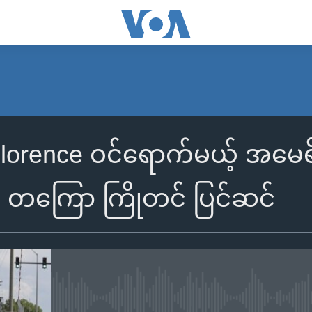
Florence ဝင်ရောက်မယ့် အမေ
်း တကြော ကြိုတင် ပြင်ဆင်
No media source currently availa