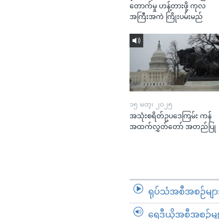
တောက်မှု ဟန့်တားဖို့ ကုလ
အကြီးအကဲ ကြိုးပမ်းမည်
၁၅ မတ္၊ ၂၀၂၅
အသုံးစရိတ်ဥပဒေကြမ်း ကန်
အထက်လွှတ်တော် အတည်ပြု
ရုပ်သံအစီအစဉ်မျာ
ရေဒီယိုအစီအစဉ်မျ