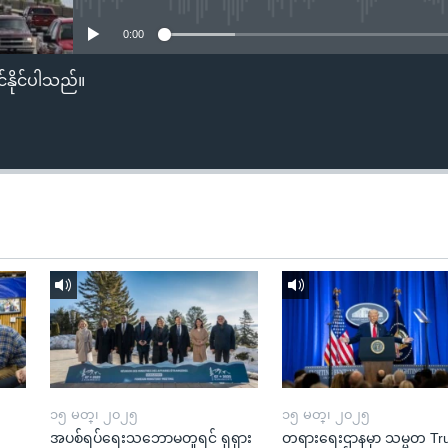
0:00
်နိုင်ပါသည်။
၁၅ မတ္၊ ၂၀၂၅
၁၅ မတ္၊ ၂၀၂၅
အပစ်ရပ်ရေးသဘောမတူရင် ရုရှား
တရားရေးဌာနမှာ သမ္မတ T