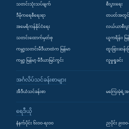
သတင်းသုံးသပ်ချက်
စီးပွားရေး
ဒီမိုကရေစီရေးရာ
တပတ်အတွင်
အမေရိကန်နိုင်ငံရေး
လယ်ယာစီးပွ
သတင်းထောက်မှတ်စု
ယူကရိန်း၊ မြန
ကမ္ဘာ့သတင်းမီဒီယာထဲက မြန်မာ
ထူးခြားဆန်း
ကမ္ဘာ့ မြန်မာ့ မီဒီယာမြင်ကွင်း
လူမှုရှုခင်း
အင်္ဂလိပ်သင်ခန်းစာများ
အီဒီယံသင်ခန်းစာ
မကြေးမုံရဲ့အင
ရေဒီယို
နံနက်ပိုင်း ၆း၀၀-ရး၀၀
ညပိုင်း ၉း၀