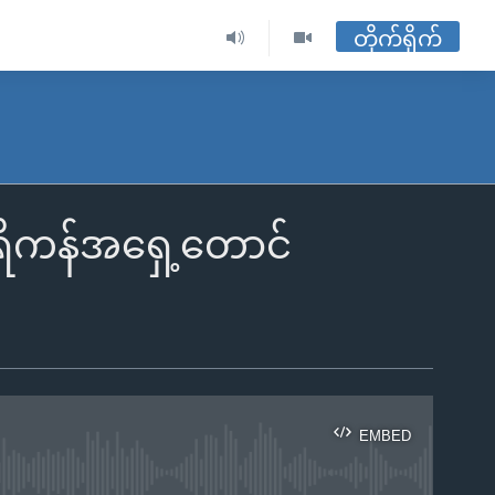
တိုက်ရိုက်
ရိကန်အရှေ့တောင်
EMBED
ble