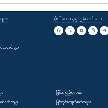
ုများ
ဗွီအိုအေ လူမှုကွန်ယက်များ
းလ်သတင်းလွှာ
ပညာ
မြန်မာပြည်မှပေးစာ
အနာဂတ်ကမ္ဘာ
မြင်ကွင်းကျယ်မှတ်စုများ