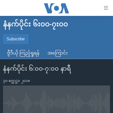
သုံး
ရ
လွယ်ကူ
နံနက်ပိုင်း ၆း၀၀-၇း၀၀
မူလစာမျက်နှာ
စေ
မြန်မာ
Subscribe
သည့်
SUBSCRIBE
ကမ္ဘာ့သတင်းများ
Link
ဗွီဒီယို ကြည့်ရှုရန်
အကြောင်း
ဗွီဒီယို
နိုင်ငံတကာ
များ
Spotify
သတင်းလွတ်လပ်ခွင့်
အမေရိကန်
ပင်မ
နံနက်ပိုင်း ၆:၀၀-၇:၀၀ နာရီ
ရပ်ဝန်းတခု လမ်းတခု အလွန်
တရုတ်
အကြောင်းအရာ
ရယူရန်
သို့
၃၀ စက္တင္ဘာ၊ ၂၀၁၈
အင်္ဂလိပ်စာလေ့လာမယ်
အစ္စရေး-ပါလက်စတိုင်း
ကျော်
အပတ်စဉ်ကဏ္ဍများ
အမေရိကန်သုံးအီဒီယံ
ကြည့်
ရေဒီယိုနှင့်ရုပ်သံ အချက်အလက်များ
မကြေးမုံရဲ့ အင်္ဂလိပ်စာ
ရေဒီယို
ရန်
No media source currently available
ပင်မ
ရေဒီယို/တီဗွီအစီအစဉ်
ရုပ်ရှင်ထဲက အင်္ဂလိပ်စာ
တီဗွီ