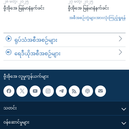
၂၈ မတ္၊ ၂၀၂၅
၂၇ မတ္၊ ၂၀၂၅
ဗွီအိုအေ မြန်မာနံနက်ခင်း
ဗွီအိုအေ မြန်မာနံနက်ခင်း
အစီအစဉ်တွဲများအားလုံးကြည့်ရှုရန်
ရုပ်သံအစီအစဉ်များ
ရေဒီယိုအစီအစဉ်များ
ဗွီအိုအေ လူမှုကွန်ယက်များ
သတင်း
၀န်ဆောင်မှုများ