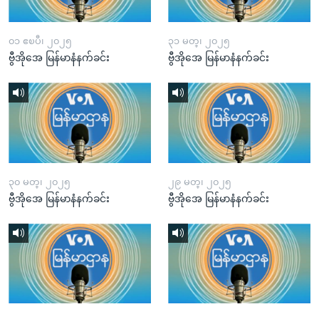
၀၁ ဧၿပီ၊ ၂၀၂၅
၃၁ မတ္၊ ၂၀၂၅
ဗွီအိုအေ မြန်မာနံနက်ခင်း
ဗွီအိုအေ မြန်မာနံနက်ခင်း
၃၀ မတ္၊ ၂၀၂၅
၂၉ မတ္၊ ၂၀၂၅
ဗွီအိုအေ မြန်မာနံနက်ခင်း
ဗွီအိုအေ မြန်မာနံနက်ခင်း