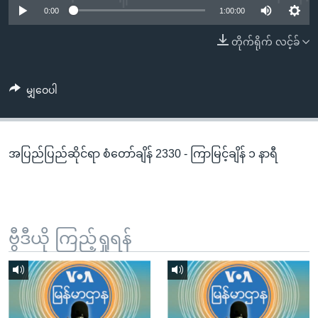
အ
0:00
1:00:00
သုတပဒေသာ အင်္ဂလိပ်စာ
ညွန်း
Learning English
တိုက်ရိုက် လင့်ခ်
စာမျက်နှာ
သို့
ဗွီအိုအေ လူမှုကွန်ယက်များ
ကျော်
မျှဝေပါ
ကြည့်
ရန်
ဘာသာစကားများ
ရှာဖွေ
အပြည်ပြည်ဆိုင်ရာ စံတော်ချိန် 2330 - ကြာမြင့်ချိန် ၁ နာရီ
ရန်
နေရာ
သို့
ကျော်
ရန်
ဗွီဒီယို ကြည့်ရှုရန်