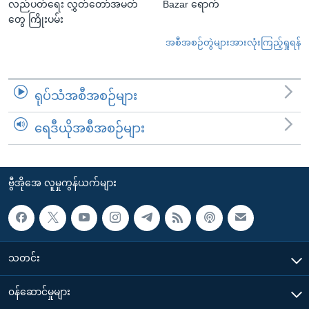
လည်ပတ်ရေး လွှတ်တော်အမတ်
Bazar ရောက်
တွေ ကြိုးပမ်း
အစီအစဉ်တွဲများအားလုံးကြည့်ရှုရန်
ရုပ်သံအစီအစဉ်များ
ရေဒီယိုအစီအစဉ်များ
ဗွီအိုအေ လူမှုကွန်ယက်များ
သတင်း
၀န်ဆောင်မှုများ