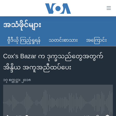
သုံး
ရ
လွယ်ကူ
အသံဖိုင်များ
မူလစာမျက်နှာ
စေ
မြန်မာ
ဗွီဒီယို ကြည့်ရှုရန်
သတင်းစာသား
အကြောင်း
သည့်
ကမ္ဘာ့သတင်းများ
Link
Cox's Bazar က ဒုက္ခသည်တွေအတွက်
ဗွီဒီယို
နိုင်ငံတကာ
များ
သတင်းလွတ်လပ်ခွင့်
အမေရိကန်
အိန္ဒိယ အကူအညီထပ်ပေး
ပင်မ
ရပ်ဝန်းတခု လမ်းတခု အလွန်
တရုတ်
အကြောင်းအရာ
၁၇ စက္တင္ဘာ၊ ၂၀၁၈
သို့
အင်္ဂလိပ်စာလေ့လာမယ်
အစ္စရေး-ပါလက်စတိုင်း
ကျော်
အပတ်စဉ်ကဏ္ဍများ
အမေရိကန်သုံးအီဒီယံ
ကြည့်
ရေဒီယိုနှင့်ရုပ်သံ အချက်အလက်များ
မကြေးမုံရဲ့ အင်္ဂလိပ်စာ
ရေဒီယို
ရန်
No media source currently available
ပင်မ
ရေဒီယို/တီဗွီအစီအစဉ်
ရုပ်ရှင်ထဲက အင်္ဂလိပ်စာ
တီဗွီ