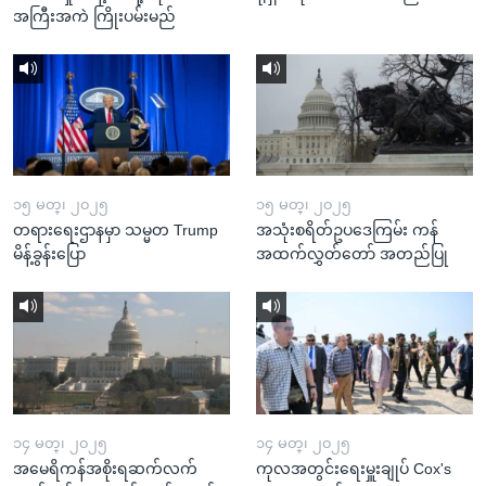
အကြီးအကဲ ကြိုးပမ်းမည်
၁၅ မတ္၊ ၂၀၂၅
၁၅ မတ္၊ ၂၀၂၅
တရားရေးဌာနမှာ သမ္မတ Trump
အသုံးစရိတ်ဥပဒေကြမ်း ကန်
မိန့်ခွန်းပြော
အထက်လွှတ်တော် အတည်ပြု
၁၄ မတ္၊ ၂၀၂၅
၁၄ မတ္၊ ၂၀၂၅
အမေရိကန်အစိုးရဆက်လက်
ကုလအတွင်းရေးမှူးချုပ် Cox's