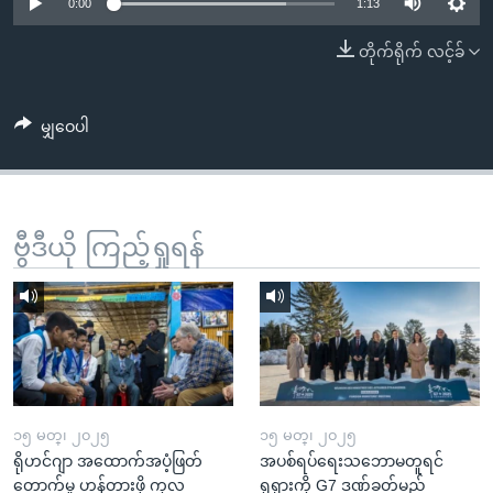
အ
0:00
1:13
သုတပဒေသာ အင်္ဂလိပ်စာ
ညွန်း
Learning English
တိုက်ရိုက် လင့်ခ်
စာမျက်နှာ
သို့
ဗွီအိုအေ လူမှုကွန်ယက်များ
ကျော်
မျှဝေပါ
ကြည့်
ရန်
ဘာသာစကားများ
ရှာဖွေ
ဗွီဒီယို ကြည့်ရှုရန်
ရန်
နေရာ
သို့
ကျော်
ရန်
၁၅ မတ္၊ ၂၀၂၅
၁၅ မတ္၊ ၂၀၂၅
ရိုဟင်ဂျာ အထောက်အပံ့ဖြတ်
အပစ်ရပ်ရေးသဘောမတူရင်
တောက်မှု ဟန့်တားဖို့ ကုလ
ရုရှားကို G7 ဒဏ်ခတ်မည်