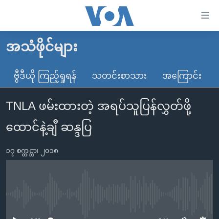
သုံး
ရ
လွယ်ကူ
အသံဖိုင်များ
မူလစာမျက်နှာ
စေ
မြန်မာ
ဗွီဒီယို ကြည့်ရှုရန်
သတင်းစာသား
အကြောင်း
သည့်
ကမ္ဘာ့သတင်းများ
Link
TNLA ဖမ်းထားတဲ့ အရပ်သူပြန်လွှတ်ဖို့
ဗွီဒီယို
နိုင်ငံတကာ
များ
သတင်းလွတ်လပ်ခွင့်
အမေရိကန်
ထောင်နဲ့ချီ ဆန္ဒပြ
ပင်မ
ရပ်ဝန်းတခု လမ်းတခု အလွန်
တရုတ်
အကြောင်းအရာ
၁၇ စက္တင္ဘာ၊ ၂၀၁၈
သို့
အင်္ဂလိပ်စာလေ့လာမယ်
အစ္စရေး-ပါလက်စတိုင်း
ကျော်
အပတ်စဉ်ကဏ္ဍများ
အမေရိကန်သုံးအီဒီယံ
ကြည့်
ရေဒီယိုနှင့်ရုပ်သံ အချက်အလက်များ
မကြေးမုံရဲ့ အင်္ဂလိပ်စာ
ရေဒီယို
ရန်
No media source currently available
ပင်မ
ရေဒီယို/တီဗွီအစီအစဉ်
ရုပ်ရှင်ထဲက အင်္ဂလိပ်စာ
တီဗွီ