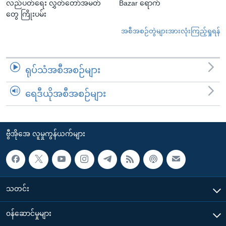
လည်ပတ်ရေး လွှတ်တော်အမတ်
Bazar ရောက်
တွေ ကြိုးပမ်း
အစီအစဉ်တွဲများအားလုံးကြည့်ရှုရန်
ရုပ်သံအစီအစဉ်များ
ရေဒီယိုအစီအစဉ်များ
ဗွီအိုအေ လူမှုကွန်ယက်များ
သတင်း
၀န်ဆောင်မှုများ