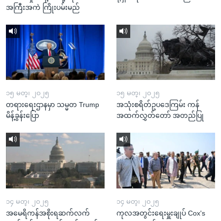
အကြီးအကဲ ကြိုးပမ်းမည်
၁၅ မတ္၊ ၂၀၂၅
၁၅ မတ္၊ ၂၀၂၅
တရားရေးဌာနမှာ သမ္မတ Trump
အသုံးစရိတ်ဥပဒေကြမ်း ကန်
မိန့်ခွန်းပြော
အထက်လွှတ်တော် အတည်ပြု
၁၄ မတ္၊ ၂၀၂၅
၁၄ မတ္၊ ၂၀၂၅
အမေရိကန်အစိုးရဆက်လက်
ကုလအတွင်းရေးမှူးချုပ် Cox's