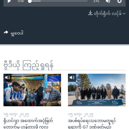
အ
0:00
3:41
သုတပဒေသာ အင်္ဂလိပ်စာ
ညွန်း
Learning English
တိုက်ရိုက် လင့်ခ်
စာမျက်နှာ
သို့
ဗွီအိုအေ လူမှုကွန်ယက်များ
ကျော်
မျှဝေပါ
ကြည့်
ရန်
ဘာသာစကားများ
ရှာဖွေ
ဗွီဒီယို ကြည့်ရှုရန်
ရန်
နေရာ
သို့
ကျော်
ရန်
၁၅ မတ္၊ ၂၀၂၅
၁၅ မတ္၊ ၂၀၂၅
ရိုဟင်ဂျာ အထောက်အပံ့ဖြတ်
အပစ်ရပ်ရေးသဘောမတူရင်
တောက်မှု ဟန့်တားဖို့ ကုလ
ရုရှားကို G7 ဒဏ်ခတ်မည်