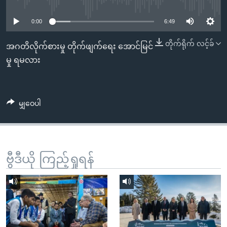
No media source currently available
အ
သုတပဒေသာ အင်္ဂလိပ်စာ
ညွန်း
Learning English
0:00
6:49
စာမျက်နှာ
သို့
တိုက်ရိုက် လင့်ခ်
ဗွီအိုအေ လူမှုကွန်ယက်များ
အဂတိလိုက်စားမှု တိုက်ဖျက်ရေး အောင်မြင်
ကျော်
မှု ရမလား
ကြည့်
ရန်
ဘာသာစကားများ
ရှာဖွေ
မျှဝေပါ
ရန်
နေရာ
သို့
ကျော်
ဗွီဒီယို ကြည့်ရှုရန်
ရန်