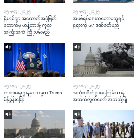
၁၅ မတ္၊ ၂၀၂၅
၁၅ မတ္၊ ၂၀၂၅
ရိုဟင်ဂျာ အထောက်အပံ့ဖြတ်
အပစ်ရပ်ရေးသဘောမတူရင်
တောက်မှု ဟန့်တားဖို့ ကုလ
ရုရှားကို G7 ဒဏ်ခတ်မည်
အကြီးအကဲ ကြိုးပမ်းမည်
၁၅ မတ္၊ ၂၀၂၅
၁၅ မတ္၊ ၂၀၂၅
တရားရေးဌာနမှာ သမ္မတ Trump
အသုံးစရိတ်ဥပဒေကြမ်း ကန်
မိန့်ခွန်းပြော
အထက်လွှတ်တော် အတည်ပြု