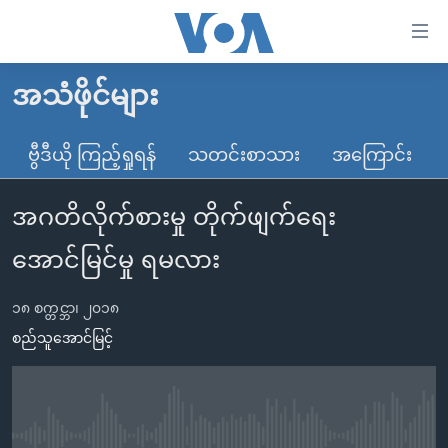
သုံး
ရ
လွယ်ကူ
အသံဖိုင်များ
မူလစာမျက်နှာ
စေ
မြန်မာ
ဗွီဒီယို ကြည့်ရှုရန်
သတင်းစာသား
အကြောင်း
သည့်
ကမ္ဘာ့သတင်းများ
Link
အဂတိလိုက်စားမှု တိုက်ဖျက်ရေး
ဗွီဒီယို
နိုင်ငံတကာ
များ
သတင်းလွတ်လပ်ခွင့်
အမေရိကန်
အောင်မြင်မှု ရမလား
ပင်မ
ရပ်ဝန်းတခု လမ်းတခု အလွန်
တရုတ်
အကြောင်းအရာ
၁၈ စက္တင္ဘာ၊ ၂၀၁၈
သို့
အင်္ဂလိပ်စာလေ့လာမယ်
အစ္စရေး-ပါလက်စတိုင်း
စည်သူအောင်မြင့်
ကျော်
အပတ်စဉ်ကဏ္ဍများ
အမေရိကန်သုံးအီဒီယံ
ကြည့်
ရေဒီယိုနှင့်ရုပ်သံ အချက်အလက်များ
မကြေးမုံရဲ့ အင်္ဂလိပ်စာ
ရေဒီယို
ရန်
ပင်မ
ရေဒီယို/တီဗွီအစီအစဉ်
ရုပ်ရှင်ထဲက အင်္ဂလိပ်စာ
တီဗွီ