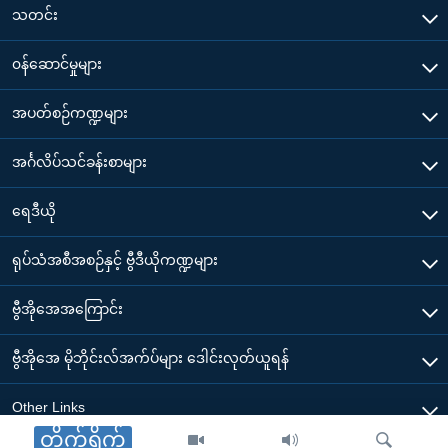
သတင်း
၀န်ဆောင်မှုများ
အပတ်စဉ်ကဏ္ဍများ
အင်္ဂလိပ်သင်ခန်းစာများ
ရေဒီယို
ရုပ်သံအစီအစဉ်နှင့် ဗွီဒီယိုကဏ္ဍများ
ဗွီအိုအေအကြောင်း
ဗွီအိုအေ မိုဘိုင်းလ်အက်ပ်များ ဒေါင်းလုတ်ယူရန်
Other Links
တိုက်ရိုက်