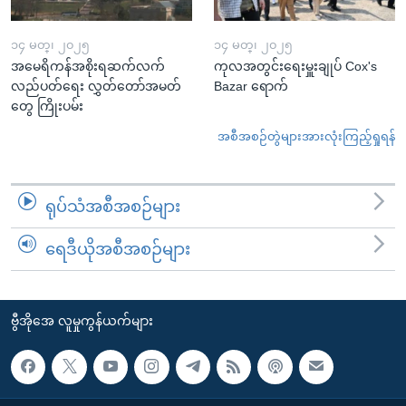
၁၄ မတ္၊ ၂၀၂၅
၁၄ မတ္၊ ၂၀၂၅
အမေရိကန်အစိုးရဆက်လက်
ကုလအတွင်းရေးမှူးချုပ် Cox's
လည်ပတ်ရေး လွှတ်တော်အမတ်
Bazar ရောက်
တွေ ကြိုးပမ်း
အစီအစဉ်တွဲများအားလုံးကြည့်ရှုရန်
ရုပ်သံအစီအစဉ်များ
ရေဒီယိုအစီအစဉ်များ
ဗွီအိုအေ လူမှုကွန်ယက်များ