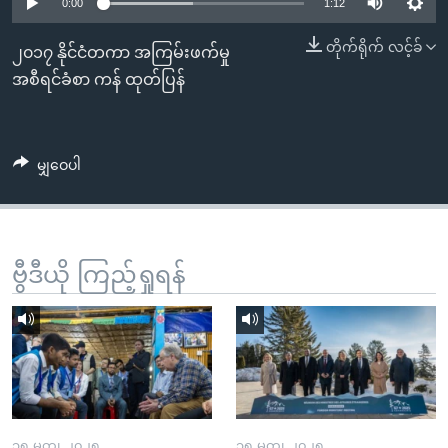
အ
0:00
1:12
သုတပဒေသာ အင်္ဂလိပ်စာ
ညွန်း
Learning English
တိုက်ရိုက် လင့်ခ်
၂၀၁၇ နိုင်ငံတကာ အကြမ်းဖက်မှု
စာမျက်နှာ
အစီရင်ခံစာ ကန် ထုတ်ပြန်
သို့
ဗွီအိုအေ လူမှုကွန်ယက်များ
ကျော်
ကြည့်
မျှဝေပါ
ရန်
ဘာသာစကားများ
ရှာဖွေ
ရန်
နေရာ
ဗွီဒီယို ကြည့်ရှုရန်
သို့
ကျော်
ရန်
၁၅ မတ္၊ ၂၀၂၅
၁၅ မတ္၊ ၂၀၂၅