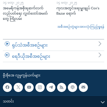
၁၄ မတ္၊ ၂၀၂၅
၁၄ မတ္၊ ၂၀၂၅
အမေရိကန်အစိုးရဆက်လက်
ကုလအတွင်းရေးမှူးချုပ် Cox's
လည်ပတ်ရေး လွှတ်တော်အမတ်
Bazar ရောက်
တွေ ကြိုးပမ်း
အစီအစဉ်တွဲများအားလုံးကြည့်ရှုရန်
ရုပ်သံအစီအစဉ်များ
ရေဒီယိုအစီအစဉ်များ
ဗွီအိုအေ လူမှုကွန်ယက်များ
သတင်း