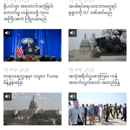
ရိုဟင်ဂျာ အထောက်အပံ့ဖြတ်
အပစ်ရပ်ရေးသဘောမတူရင်
တောက်မှု ဟန့်တားဖို့ ကုလ
ရုရှားကို G7 ဒဏ်ခတ်မည်
အကြီးအကဲ ကြိုးပမ်းမည်
၁၅ မတ္၊ ၂၀၂၅
၁၅ မတ္၊ ၂၀၂၅
တရားရေးဌာနမှာ သမ္မတ Trump
အသုံးစရိတ်ဥပဒေကြမ်း ကန်
မိန့်ခွန်းပြော
အထက်လွှတ်တော် အတည်ပြု