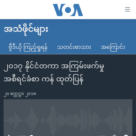
သုံး
ရ
လွယ်ကူ
အသံဖိုင်များ
မူလစာမျက်နှာ
စေ
မြန်မာ
ဗွီဒီယို ကြည့်ရှုရန်
သတင်းစာသား
အကြောင်း
သည့်
ကမ္ဘာ့သတင်းများ
Link
၂၀၁၇ နိုင်ငံတကာ အကြမ်းဖက်မှု
ဗွီဒီယို
နိုင်ငံတကာ
များ
သတင်းလွတ်လပ်ခွင့်
အမေရိကန်
အစီရင်ခံစာ ကန် ထုတ်ပြန်
ပင်မ
ရပ်ဝန်းတခု လမ်းတခု အလွန်
တရုတ်
အကြောင်းအရာ
၂၀ စက္တင္ဘာ၊ ၂၀၁၈
သို့
အင်္ဂလိပ်စာလေ့လာမယ်
အစ္စရေး-ပါလက်စတိုင်း
ကျော်
အပတ်စဉ်ကဏ္ဍများ
အမေရိကန်သုံးအီဒီယံ
ကြည့်
ရေဒီယိုနှင့်ရုပ်သံ အချက်အလက်များ
မကြေးမုံရဲ့ အင်္ဂလိပ်စာ
ရေဒီယို
ရန်
No media source currently available
ပင်မ
ရေဒီယို/တီဗွီအစီအစဉ်
ရုပ်ရှင်ထဲက အင်္ဂလိပ်စာ
တီဗွီ