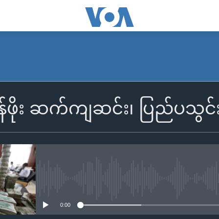
န်ဖိုး ဆက်ကျဆင်း၊ ပြည်ပသွင
No media source currently availa
0:00