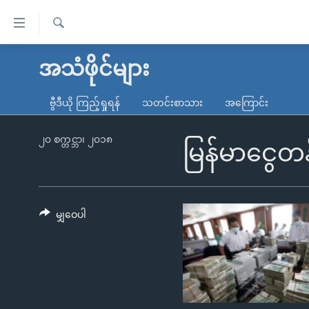
သုံး
ရ
ရှာဖွေ
လွယ်ကူ
မူလစာမျက်နှာ
အသံဖိုင်များ
ရ
စေ
မြန်မာ
လာ
ဗွီဒီယို ကြည့်ရှုရန်
သတင်းစာသား
အကြောင်း
သည့်
ဒ်
ကမ္ဘာ့သတင်းများ
Link
ဗွီဒီယို
နိုင်ငံတကာ
၂၀ စက္တင္ဘာ၊ ၂၀၁၈
မြန်မာငွေတ
များ
သတင်းလွတ်လပ်ခွင့်
အမေရိကန်
ပင်မ
ရပ်ဝန်းတခု လမ်းတခု အလွန်
တရုတ်
အကြောင်းအရာ
အင်္ဂလိပ်စာလေ့လာမယ်
အစ္စရေး-ပါလက်စတိုင်း
မျှဝေပါ
သို့
အပတ်စဉ်ကဏ္ဍများ
အမေရိကန်သုံးအီဒီယံ
ကျော်
ကြည့်
ရေဒီယိုနှင့်ရုပ်သံ အချက်အလက်များ
မကြေးမုံရဲ့ အင်္ဂလိပ်စာ
ရေဒီယို
ရန်
ရေဒီယို/တီဗွီအစီအစဉ်
ရုပ်ရှင်ထဲက အင်္ဂလိပ်စာ
တီဗွီ
ပင်မ