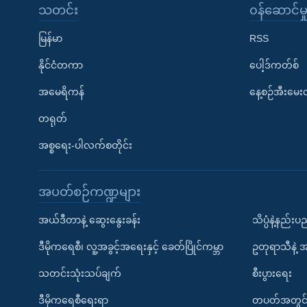
သတင်း
၀န်ဆောင်မှ
မြန်မာ
RSS
နိုင်ငံတကာ
ပေါ့ဒ်ကတ်စ်
အမေရိကန်
နေ့စဉ်အီးမေ
တရုတ်
အစ္စရေး-ပါလက်စတိုင်း
အပတ်စဉ်ကဏ္ဍများ
အယ်ဒီတာနဲ့ ဆွေးနွေးခန်း
သိပ္ပံနဲ့နည်း
ဒီမိုကရေစီ၊ လူ့အခွင့်အရေးနှင့် ခေတ်ပြိုင်ကမ္ဘာ
ဥတုရာသီနဲ့ 
သတင်းသုံးသပ်ချက်
စီးပွားရေး
ဒီမိုကရေစီရေးရာ
တပတ်အတွင်