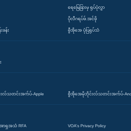
ရေမြေခြားမှ ရုပ်ပုံလွှာ
ပိုလီဂရပ်ဖ်.အင်ဖို
်းခန်း
ဗွီအိုအေ ပုံပြရုပ်သံ
း
ိုင်းလ်သတင်းအက်ပ်-Apple
ဗွီအိုအေမိုဘိုင်းလ်သတင်းအက်ပ်-An
 အာရှအသံ RFA
VOA's Privacy Policy