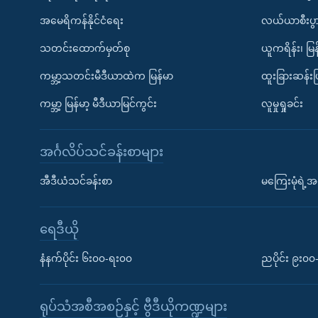
အမေရိကန်နိုင်ငံရေး
လယ်ယာစီးပွ
သတင်းထောက်မှတ်စု
ယူကရိန်း၊ မြန
ကမ္ဘာ့သတင်းမီဒီယာထဲက မြန်မာ
ထူးခြားဆန်း
ကမ္ဘာ့ မြန်မာ့ မီဒီယာမြင်ကွင်း
လူမှုရှုခင်း
အင်္ဂလိပ်သင်ခန်းစာများ
အီဒီယံသင်ခန်းစာ
မကြေးမုံရဲ့အင
ရေဒီယို
နံနက်ပိုင်း ၆း၀၀-ရး၀၀
ညပိုင်း ၉း၀
ရုပ်သံအစီအစဉ်နှင့် ဗွီဒီယိုကဏ္ဍများ