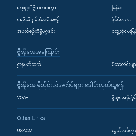
နေ့စဉ်တီဗွီသတင်းလွှာ
မြန်မာ
ရေဒီယို ရုပ်သံအစီအစဉ်
နိုင်ငံတကာ
အပတ်စဉ်တီဗွီမဂ္ဂဇင်း
တွေ့ဆုံမေးမြန
ဗွီအိုအေအကြောင်း
ဌာနမိတ်ဆက်
မီတာလှိုင်းမျာ
ဗွီအိုအေ မိုဘိုင်းလ်အက်ပ်များ ဒေါင်းလုတ်ယူရန်
Learning English
VOA+
ဗွီအိုအေမိုဘ
ဗွီအိုအေ လူမှုကွန်ယက်များ
Other Links
USAGM
လွတ်လပ်တဲ့