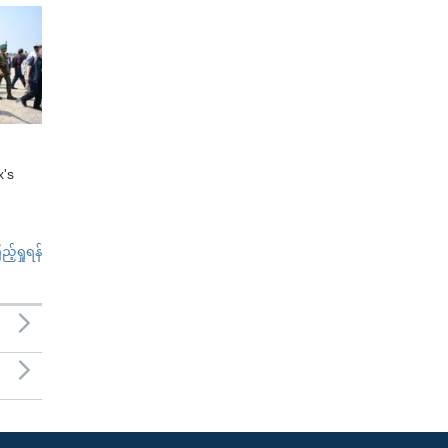
x's
်ရှုရန်