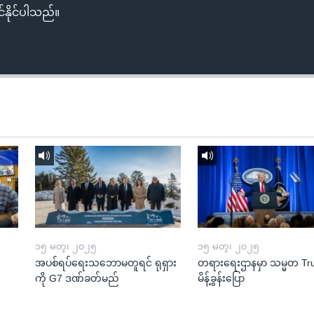
်နိုင်ပါသည်။
၁၅ မတ္၊ ၂၀၂၅
၁၅ မတ္၊ ၂၀၂၅
အပစ်ရပ်ရေးသဘောမတူရင် ရုရှား
တရားရေးဌာနမှာ သမ္မတ T
ကို G7 ဒဏ်ခတ်မည်
မိန့်ခွန်းပြော