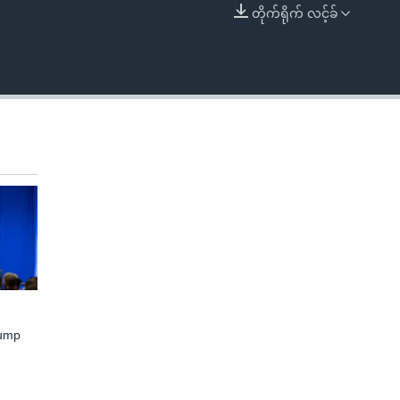
တိုက်ရိုက် လင့်ခ်
EMBED
rump