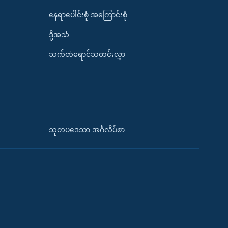
နေရာပေါင်းစုံ အကြောင်းစုံ
ဒို့အသံ
သက်တံရောင်သတင်းလွှာ
သုတပဒေသာ အင်္ဂလိပ်စာ