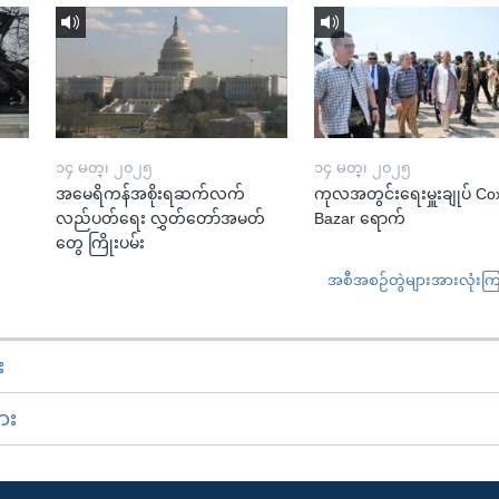
၁၄ မတ္၊ ၂၀၂၅
၁၄ မတ္၊ ၂၀၂၅
အမေရိကန်အစိုးရဆက်လက်
ကုလအတွင်းရေးမှူးချုပ် Co
လည်ပတ်ရေး လွှတ်တော်အမတ်
Bazar ရောက်
တွေ ကြိုးပမ်း
အစီအစဉ်တွဲများအားလုံးကြည့
း
ား