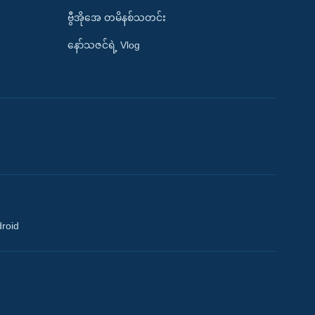
ဗွီအိုအေ တမိနစ်သတင်း
နော်သဇင်ရဲ့ Vlog
droid