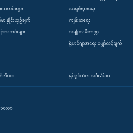
ားသတင်းများ
အာရှစီးပွားရေး
်မာ နှိုင်းယှဉ်ချက်
ကျန်းမာရေး
ပြားသတင်းများ
အမျိုးသမီးကဏ္ဍ
ရိုဟင်ဂျာအရေး မျှော်လင့်ချက်
်္ဂလိပ်စာ
ရုပ်ရှင်ထဲက အင်္ဂလိပ်စာ
၀-၁၀း၀၀