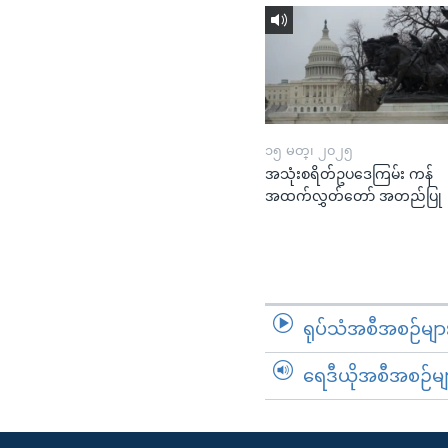
၁၅ မတ္၊ ၂၀၂၅
အသုံးစရိတ်ဥပဒေကြမ်း ကန်
အထက်လွှတ်တော် အတည်ပြု
ရုပ်သံအစီအစဉ်မျာ
ရေဒီယိုအစီအစဉ်မျ