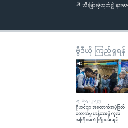
သုတပဒေသာ အင်္ဂလိပ်စာ
အ
သီးခြားခွဲထုတ်၍ နားဆင
ညွန်း
စာမျက်နှာ
သို့
ကျော်
ကြည့်
ရန်
ဗွီဒီယို ကြည့်ရှုရန်
ရှာဖွေ
ရန်
နေရာ
သို့
ကျော်
ရန်
၁၅ မတ္၊ ၂၀၂၅
ရိုဟင်ဂျာ အထောက်အပံ့ဖြတ်
တောက်မှု ဟန့်တားဖို့ ကုလ
အကြီးအကဲ ကြိုးပမ်းမည်