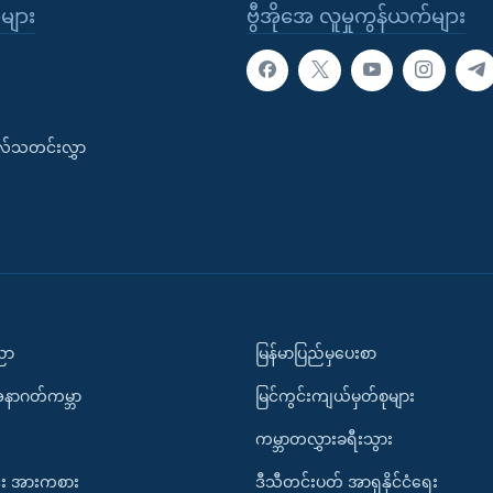
ုများ
ဗွီအိုအေ လူမှုကွန်ယက်များ
းလ်သတင်းလွှာ
ပညာ
မြန်မာပြည်မှပေးစာ
အနာဂတ်ကမ္ဘာ
မြင်ကွင်းကျယ်မှတ်စုများ
ကမ္ဘာတလွှားခရီးသွား
း အားကစား
ဒီသီတင်းပတ် အာရှနိုင်ငံရေး