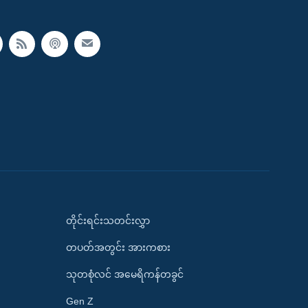
တိုင်းရင်းသတင်းလွှာ
တပတ်အတွင်း အားကစား
သုတစုံလင် အမေရိကန်တခွင်
Gen Z