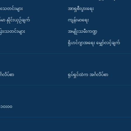
ားသတင်းများ
အာရှစီးပွားရေး
်မာ နှိုင်းယှဉ်ချက်
ကျန်းမာရေး
ပြားသတင်းများ
အမျိုးသမီးကဏ္ဍ
ရိုဟင်ဂျာအရေး မျှော်လင့်ချက်
်္ဂလိပ်စာ
ရုပ်ရှင်ထဲက အင်္ဂလိပ်စာ
၀-၁၀း၀၀