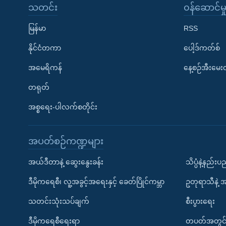
သတင်း
၀န်ဆောင်မှ
မြန်မာ
RSS
နိုင်ငံတကာ
ပေါ့ဒ်ကတ်စ်
အမေရိကန်
နေ့စဉ်အီးမေ
တရုတ်
အစ္စရေး-ပါလက်စတိုင်း
အပတ်စဉ်ကဏ္ဍများ
အယ်ဒီတာနဲ့ ဆွေးနွေးခန်း
သိပ္ပံနဲ့နည်း
ဒီမိုကရေစီ၊ လူ့အခွင့်အရေးနှင့် ခေတ်ပြိုင်ကမ္ဘာ
ဥတုရာသီနဲ့ 
သတင်းသုံးသပ်ချက်
စီးပွားရေး
ဒီမိုကရေစီရေးရာ
တပတ်အတွင်