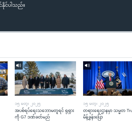
်နိုင်ပါသည်။
၁၅ မတ္၊ ၂၀၂၅
၁၅ မတ္၊ ၂၀၂၅
အပစ်ရပ်ရေးသဘောမတူရင် ရုရှား
တရားရေးဌာနမှာ သမ္မတ T
ကို G7 ဒဏ်ခတ်မည်
မိန့်ခွန်းပြော