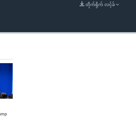
တိုက်ရိုက် လင့်ခ်
EMBED
rump