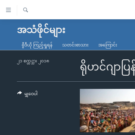
သုံး
ရ
ရှာဖွေ
လွယ်ကူ
မူလစာမျက်နှာ
အသံဖိုင်များ
ရ
စေ
မြန်မာ
လာ
ဗွီဒီယို ကြည့်ရှုရန်
သတင်းစာသား
အကြောင်း
သည့်
ဒ်
ကမ္ဘာ့သတင်းများ
Link
ဗွီဒီယို
နိုင်ငံတကာ
၂၁ စက္တင္ဘာ၊ ၂၀၁၈
ရိုဟင်ဂျာပ
များ
သတင်းလွတ်လပ်ခွင့်
အမေရိကန်
ပင်မ
ရပ်ဝန်းတခု လမ်းတခု အလွန်
တရုတ်
အကြောင်းအရာ
အင်္ဂလိပ်စာလေ့လာမယ်
အစ္စရေး-ပါလက်စတိုင်း
မျှဝေပါ
သို့
အပတ်စဉ်ကဏ္ဍများ
အမေရိကန်သုံးအီဒီယံ
ကျော်
ကြည့်
ရေဒီယိုနှင့်ရုပ်သံ အချက်အလက်များ
မကြေးမုံရဲ့ အင်္ဂလိပ်စာ
ရေဒီယို
ရန်
ရေဒီယို/တီဗွီအစီအစဉ်
ရုပ်ရှင်ထဲက အင်္ဂလိပ်စာ
တီဗွီ
ပင်မ