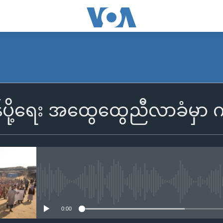
ြန်ပို့ရေး အထွေထွေညီလာခံမှာ
No media source currently availa
0:00