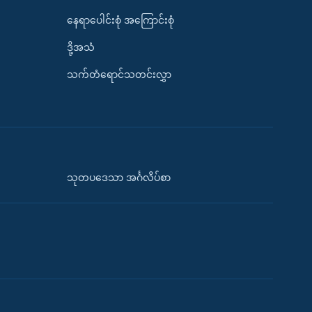
နေရာပေါင်းစုံ အကြောင်းစုံ
ဒို့အသံ
သက်တံရောင်သတင်းလွှာ
သုတပဒေသာ အင်္ဂလိပ်စာ