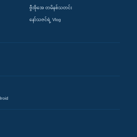
ဗွီအိုအေ တမိနစ်သတင်း
နော်သဇင်ရဲ့ Vlog
droid