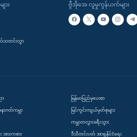
ုများ
ဗွီအိုအေ လူမှုကွန်ယက်များ
းလ်သတင်းလွှာ
ပညာ
မြန်မာပြည်မှပေးစာ
အနာဂတ်ကမ္ဘာ
မြင်ကွင်းကျယ်မှတ်စုများ
ကမ္ဘာတလွှားခရီးသွား
း အားကစား
ဒီသီတင်းပတ် အာရှနိုင်ငံရေး