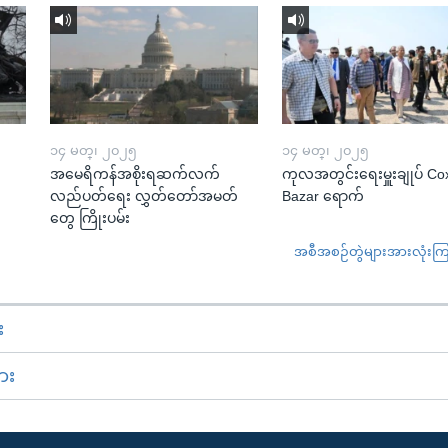
၁၄ မတ္၊ ၂၀၂၅
၁၄ မတ္၊ ၂၀၂၅
အမေရိကန်အစိုးရဆက်လက်
ကုလအတွင်းရေးမှူးချုပ် Co
လည်ပတ်ရေး လွှတ်တော်အမတ်
Bazar ရောက်
တွေ ကြိုးပမ်း
အစီအစဉ်တွဲများအားလုံးကြည့
း
ား