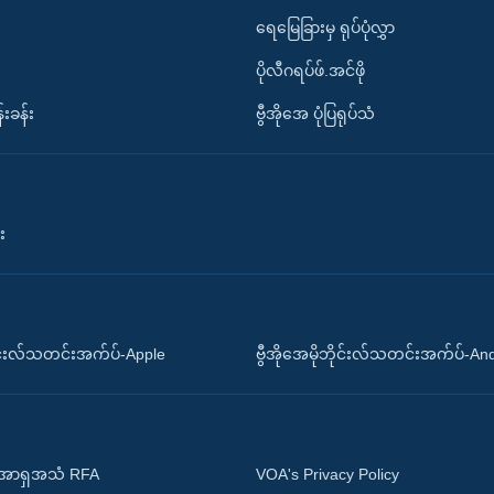
ရေမြေခြားမှ ရုပ်ပုံလွှာ
ပိုလီဂရပ်ဖ်.အင်ဖို
်းခန်း
ဗွီအိုအေ ပုံပြရုပ်သံ
း
ိုင်းလ်သတင်းအက်ပ်-Apple
ဗွီအိုအေမိုဘိုင်းလ်သတင်းအက်ပ်-An
 အာရှအသံ RFA
VOA's Privacy Policy