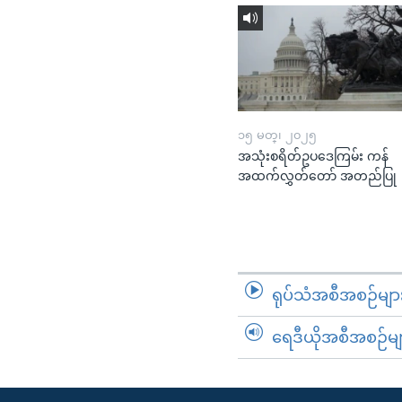
၁၅ မတ္၊ ၂၀၂၅
အသုံးစရိတ်ဥပဒေကြမ်း ကန်
အထက်လွှတ်တော် အတည်ပြု
ရုပ်သံအစီအစဉ်မျာ
ရေဒီယိုအစီအစဉ်မျ