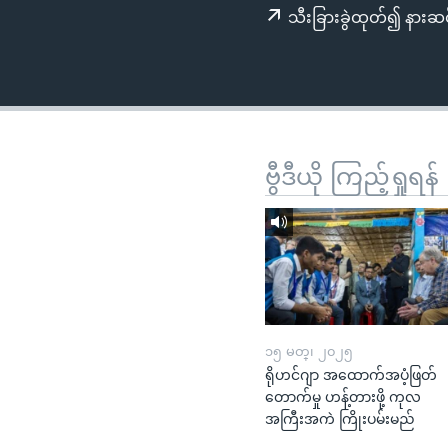
သုတပဒေသာ အင်္ဂလိပ်စာ
အ
သီးခြားခွဲထုတ်၍ နားဆင
ညွန်း
စာမျက်နှာ
သို့
ကျော်
ကြည့်
ရန်
ဗွီဒီယို ကြည့်ရှုရန်
ရှာဖွေ
ရန်
နေရာ
သို့
ကျော်
ရန်
၁၅ မတ္၊ ၂၀၂၅
ရိုဟင်ဂျာ အထောက်အပံ့ဖြတ်
တောက်မှု ဟန့်တားဖို့ ကုလ
အကြီးအကဲ ကြိုးပမ်းမည်