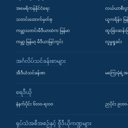
အမေရိကန်နိုင်ငံရေး
လယ်ယာစီးပွ
သတင်းထောက်မှတ်စု
ယူကရိန်း၊ မြန
ကမ္ဘာ့သတင်းမီဒီယာထဲက မြန်မာ
ထူးခြားဆန်း
ကမ္ဘာ့ မြန်မာ့ မီဒီယာမြင်ကွင်း
လူမှုရှုခင်း
အင်္ဂလိပ်သင်ခန်းစာများ
အီဒီယံသင်ခန်းစာ
မကြေးမုံရဲ့အင
ရေဒီယို
နံနက်ပိုင်း ၆း၀၀-ရး၀၀
ညပိုင်း ၉း၀
ရုပ်သံအစီအစဉ်နှင့် ဗွီဒီယိုကဏ္ဍများ