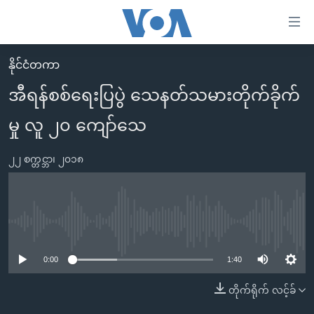
သုံး
ရ
လွယ်ကူ
နိုင်ငံတကာ
မူလစာမျက်နှာ
စေ
အီရန်စစ်ရေးပြပွဲ သေနတ်သမားတိုက်ခိုက်
မြန်မာ
သည့်
မှု လူ ၂၀ ကျော်သေ
ကမ္ဘာ့သတင်းများ
Link
ဗွီဒီယို
နိုင်ငံတကာ
များ
၂၂ စက္တင္ဘာ၊ ၂၀၁၈
သတင်းလွတ်လပ်ခွင့်
အမေရိကန်
ပင်မ
ရပ်ဝန်းတခု လမ်းတခု အလွန်
တရုတ်
အကြောင်းအရာ
သို့
အင်္ဂလိပ်စာလေ့လာမယ်
အစ္စရေး-ပါလက်စတိုင်း
No media source currently available
ကျော်
အပတ်စဉ်ကဏ္ဍများ
အမေရိကန်သုံးအီဒီယံ
ကြည့်
0:00
1:40
ရေဒီယိုနှင့်ရုပ်သံ အချက်အလက်များ
မကြေးမုံရဲ့ အင်္ဂလိပ်စာ
ရေဒီယို
ရန်
တိုက်ရိုက် လင့်ခ်
ပင်မ
ရေဒီယို/တီဗွီအစီအစဉ်
ရုပ်ရှင်ထဲက အင်္ဂလိပ်စာ
တီဗွီ