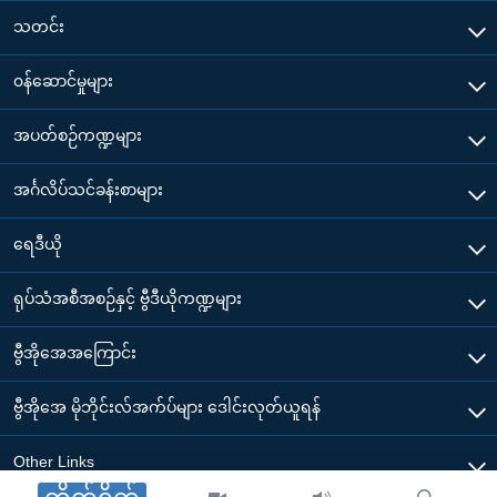
သတင်း
၀န်ဆောင်မှုများ
အပတ်စဉ်ကဏ္ဍများ
အင်္ဂလိပ်သင်ခန်းစာများ
ရေဒီယို
ရုပ်သံအစီအစဉ်နှင့် ဗွီဒီယိုကဏ္ဍများ
ဗွီအိုအေအကြောင်း
ဗွီအိုအေ မိုဘိုင်းလ်အက်ပ်များ ဒေါင်းလုတ်ယူရန်
Other Links