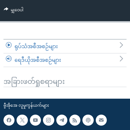
အ
သုတပဒေသာ အင်္ဂလိပ်စာ
ညွန်း
Learning English
မျှဝေပါ
စာမျက်နှာ
သို့
ဗွီအိုအေ လူမှုကွန်ယက်များ
ကျော်
ကြည့်
ရုပ်သံအစီအစဉ်များ
ရန်
ဘာသာစကားများ
ရှာဖွေ
ရေဒီယိုအစီအစဉ်များ
ရန်
နေရာ
သို့
အခြားဖတ်ရှုစရာများ
ကျော်
ရန်
ဗွီအိုအေ လူမှုကွန်ယက်များ