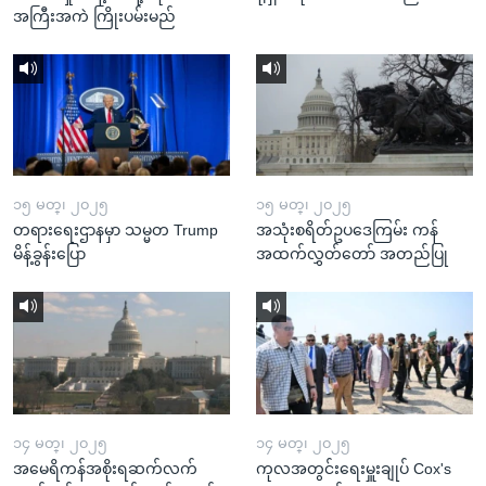
အကြီးအကဲ ကြိုးပမ်းမည်
၁၅ မတ္၊ ၂၀၂၅
၁၅ မတ္၊ ၂၀၂၅
တရားရေးဌာနမှာ သမ္မတ Trump
အသုံးစရိတ်ဥပဒေကြမ်း ကန်
မိန့်ခွန်းပြော
အထက်လွှတ်တော် အတည်ပြု
၁၄ မတ္၊ ၂၀၂၅
၁၄ မတ္၊ ၂၀၂၅
အမေရိကန်အစိုးရဆက်လက်
ကုလအတွင်းရေးမှူးချုပ် Cox's