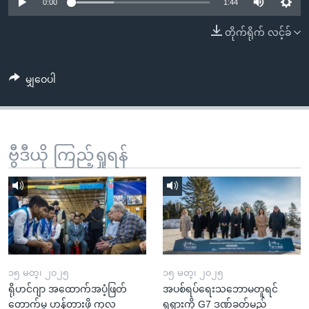
အ
0:00
1:44
သုတပဒေသာ အင်္ဂလိပ်စာ
ညွန်း
Learning English
တိုက်ရိုက် လင့်ခ်
စာမျက်နှာ
သို့
ဗွီအိုအေ လူမှုကွန်ယက်များ
ကျော်
မျှဝေပါ
ကြည့်
ရန်
ဘာသာစကားများ
ရှာဖွေ
ဗွီဒီယို ကြည့်ရှုရန်
ရန်
နေရာ
သို့
ကျော်
ရန်
၁၅ မတ္၊ ၂၀၂၅
၁၅ မတ္၊ ၂၀၂၅
ရိုဟင်ဂျာ အထောက်အပံ့ဖြတ်
အပစ်ရပ်ရေးသဘောမတူရင်
တောက်မှု ဟန့်တားဖို့ ကုလ
ရုရှားကို G7 ဒဏ်ခတ်မည်