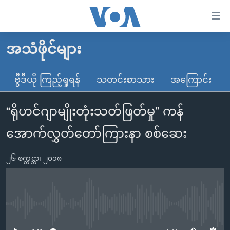
သုံး
ရ
လွယ်ကူ
အသံဖိုင်များ
မူလစာမျက်နှာ
စေ
မြန်မာ
ဗွီဒီယို ကြည့်ရှုရန်
သတင်းစာသား
အကြောင်း
သည့်
ကမ္ဘာ့သတင်းများ
Link
“ရိုဟင်ဂျာမျိုးတုံးသတ်ဖြတ်မှု” ကန်
ဗွီဒီယို
နိုင်ငံတကာ
များ
သတင်းလွတ်လပ်ခွင့်
အမေရိကန်
အောက်လွှတ်တော်ကြားနာ စစ်ဆေး
ပင်မ
ရပ်ဝန်းတခု လမ်းတခု အလွန်
တရုတ်
အကြောင်းအရာ
၂၆ စက္တင္ဘာ၊ ၂၀၁၈
သို့
အင်္ဂလိပ်စာလေ့လာမယ်
အစ္စရေး-ပါလက်စတိုင်း
ကျော်
အပတ်စဉ်ကဏ္ဍများ
အမေရိကန်သုံးအီဒီယံ
ကြည့်
ရေဒီယိုနှင့်ရုပ်သံ အချက်အလက်များ
မကြေးမုံရဲ့ အင်္ဂလိပ်စာ
ရေဒီယို
ရန်
No media source currently available
ပင်မ
ရေဒီယို/တီဗွီအစီအစဉ်
ရုပ်ရှင်ထဲက အင်္ဂလိပ်စာ
တီဗွီ