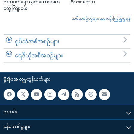
လည်ပတ်ရေး လွှတ်တော်အမတ်
Bazar ရောက်
တွေ ကြိုးပမ်း
အစီအစဉ်တွဲများအားလုံးကြည့်ရှုရန်
ရုပ်သံအစီအစဉ်များ
ရေဒီယိုအစီအစဉ်များ
ဗွီအိုအေ လူမှုကွန်ယက်များ
သတင်း
၀န်ဆောင်မှုများ