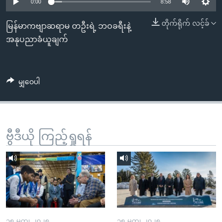
အ
0:00
8:58
သုတပဒေသာ အင်္ဂလိပ်စာ
ညွန်း
Learning English
တိုက်ရိုက် လင့်ခ်
မြန်မာကဗျာဆရာမ တဦးရဲ့ ဘဝခရီးနဲ့
စာမျက်နှာ
အနုပညာခံယူချက်
သို့
ဗွီအိုအေ လူမှုကွန်ယက်များ
ကျော်
ကြည့်
မျှဝေပါ
ရန်
ဘာသာစကားများ
ရှာဖွေ
ရန်
နေရာ
ဗွီဒီယို ကြည့်ရှုရန်
သို့
ကျော်
ရန်
၁၅ မတ္၊ ၂၀၂၅
၁၅ မတ္၊ ၂၀၂၅