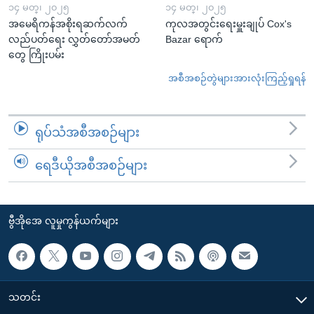
၁၄ မတ္၊ ၂၀၂၅
၁၄ မတ္၊ ၂၀၂၅
အမေရိကန်အစိုးရဆက်လက်
ကုလအတွင်းရေးမှူးချုပ် Cox's
လည်ပတ်ရေး လွှတ်တော်အမတ်
Bazar ရောက်
တွေ ကြိုးပမ်း
အစီအစဉ်တွဲများအားလုံးကြည့်ရှုရန်
ရုပ်သံအစီအစဉ်များ
ရေဒီယိုအစီအစဉ်များ
ဗွီအိုအေ လူမှုကွန်ယက်များ
သတင်း