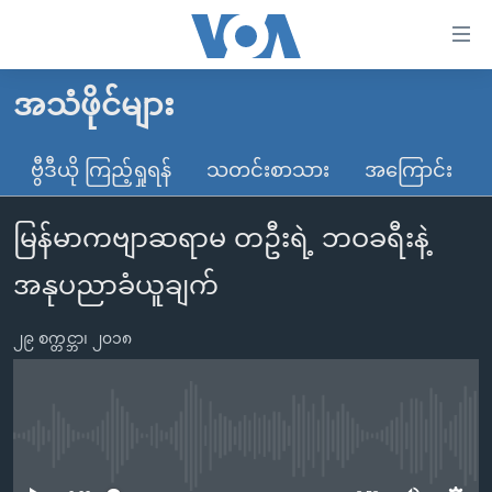
သုံး
ရ
လွယ်ကူ
အသံဖိုင်များ
မူလစာမျက်နှာ
စေ
မြန်မာ
ဗွီဒီယို ကြည့်ရှုရန်
သတင်းစာသား
အကြောင်း
သည့်
ကမ္ဘာ့သတင်းများ
Link
မြန်မာကဗျာဆရာမ တဦးရဲ့ ဘဝခရီးနဲ့
ဗွီဒီယို
နိုင်ငံတကာ
များ
သတင်းလွတ်လပ်ခွင့်
အမေရိကန်
အနုပညာခံယူချက်
ပင်မ
ရပ်ဝန်းတခု လမ်းတခု အလွန်
တရုတ်
အကြောင်းအရာ
၂၉ စက္တင္ဘာ၊ ၂၀၁၈
သို့
အင်္ဂလိပ်စာလေ့လာမယ်
အစ္စရေး-ပါလက်စတိုင်း
ကျော်
အပတ်စဉ်ကဏ္ဍများ
အမေရိကန်သုံးအီဒီယံ
ကြည့်
ရေဒီယိုနှင့်ရုပ်သံ အချက်အလက်များ
မကြေးမုံရဲ့ အင်္ဂလိပ်စာ
ရေဒီယို
ရန်
No media source currently available
ပင်မ
ရေဒီယို/တီဗွီအစီအစဉ်
ရုပ်ရှင်ထဲက အင်္ဂလိပ်စာ
တီဗွီ