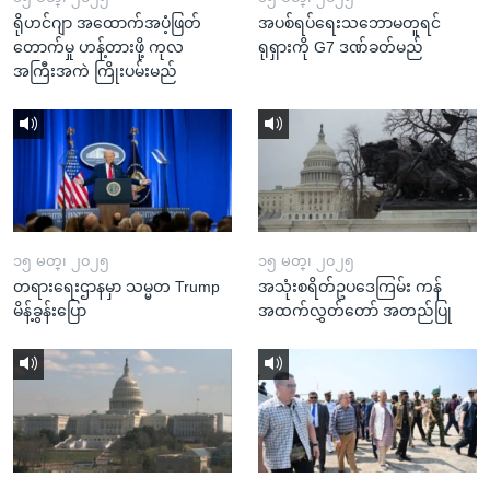
ရိုဟင်ဂျာ အထောက်အပံ့ဖြတ်
အပစ်ရပ်ရေးသဘောမတူရင်
တောက်မှု ဟန့်တားဖို့ ကုလ
ရုရှားကို G7 ဒဏ်ခတ်မည်
အကြီးအကဲ ကြိုးပမ်းမည်
၁၅ မတ္၊ ၂၀၂၅
၁၅ မတ္၊ ၂၀၂၅
တရားရေးဌာနမှာ သမ္မတ Trump
အသုံးစရိတ်ဥပဒေကြမ်း ကန်
မိန့်ခွန်းပြော
အထက်လွှတ်တော် အတည်ပြု