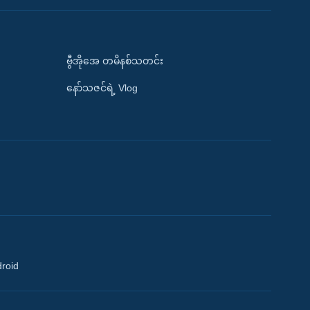
ဗွီအိုအေ တမိနစ်သတင်း
နော်သဇင်ရဲ့ Vlog
droid