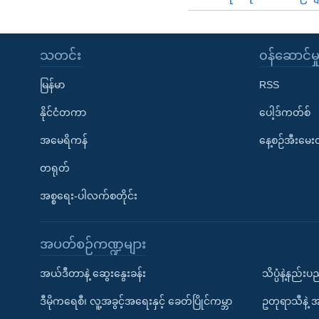
သတင်း
၀န်ဆောင်မှ
မြန်မာ
RSS
နိုင်ငံတကာ
ပေါ့ဒ်ကတ်စ်
အမေရိကန်
နေ့စဉ်အီးမေ
တရုတ်
အစ္စရေး-ပါလက်စတိုင်း
အပတ်စဉ်ကဏ္ဍများ
အယ်ဒီတာနဲ့ ဆွေးနွေးခန်း
သိပ္ပံနဲ့နည်း
ဒီမိုကရေစီ၊ လူ့အခွင့်အရေးနှင့် ခေတ်ပြိုင်ကမ္ဘာ
ဥတုရာသီနဲ့ 