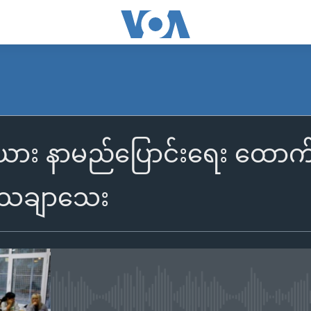
ီးယား နာမည်ပြောင်းရေး ထောက
သေချာသေး
No media source currently availa