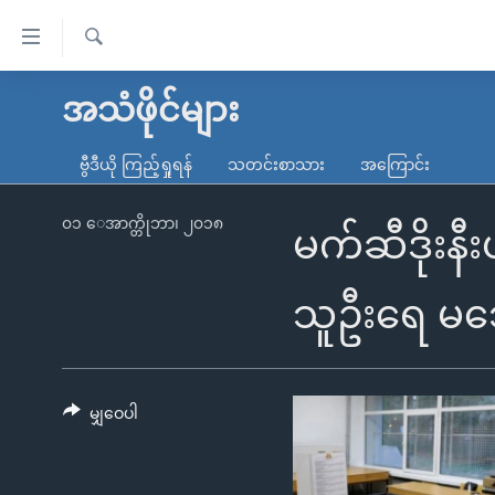
သုံး
ရ
ရှာဖွေ
လွယ်ကူ
မူလစာမျက်နှာ
အသံဖိုင်များ
ရ
စေ
မြန်မာ
လာ
ဗွီဒီယို ကြည့်ရှုရန်
သတင်းစာသား
အကြောင်း
သည့်
ဒ်
ကမ္ဘာ့သတင်းများ
Link
ဗွီဒီယို
နိုင်ငံတကာ
၀၁ ေအာက္တိုဘာ၊ ၂၀၁၈
မက်ဆီဒိုးန
များ
သတင်းလွတ်လပ်ခွင့်
အမေရိကန်
ပင်မ
ရပ်ဝန်းတခု လမ်းတခု အလွန်
တရုတ်
သူဦးရေ မ
အကြောင်းအရာ
အင်္ဂလိပ်စာလေ့လာမယ်
အစ္စရေး-ပါလက်စတိုင်း
သို့
အပတ်စဉ်ကဏ္ဍများ
အမေရိကန်သုံးအီဒီယံ
ကျော်
ကြည့်
မျှဝေပါ
ရေဒီယိုနှင့်ရုပ်သံ အချက်အလက်များ
မကြေးမုံရဲ့ အင်္ဂလိပ်စာ
ရေဒီယို
ရန်
ရေဒီယို/တီဗွီအစီအစဉ်
ရုပ်ရှင်ထဲက အင်္ဂလိပ်စာ
တီဗွီ
ပင်မ