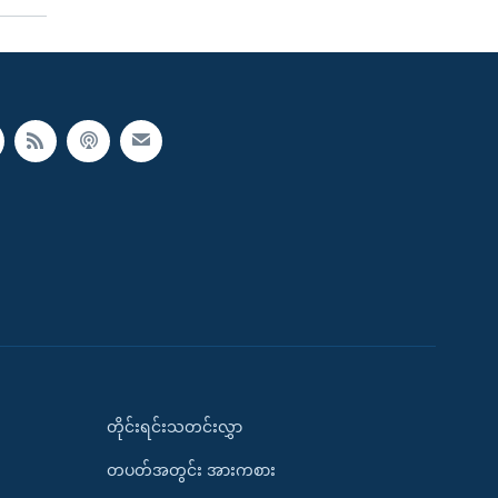
တိုင်းရင်းသတင်းလွှာ
တပတ်အတွင်း အားကစား