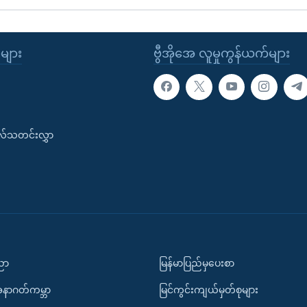
ုများ
ဗွီအိုအေ လူမှုကွန်ယက်များ
းလ်သတင်းလွှာ
ပညာ
မြန်မာပြည်မှပေးစာ
အနာဂတ်ကမ္ဘာ
မြင်ကွင်းကျယ်မှတ်စုများ