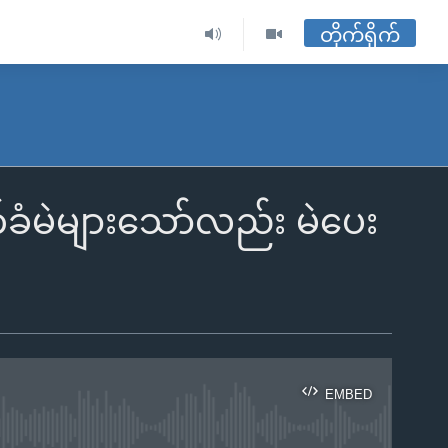
တိုက်ရိုက်
်ခံမဲများသော်လည်း မဲပေး
EMBED
ble