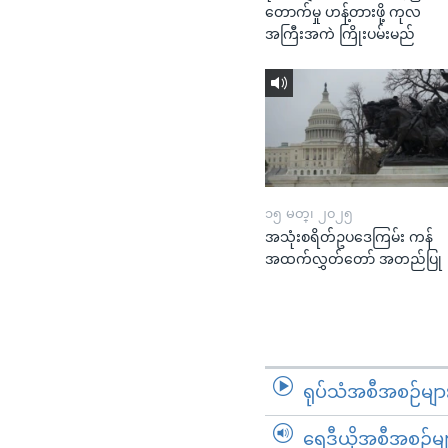
တောက်မှု ဟန့်တားဖို့ ကုလ
အကြီးအကဲ ကြိုးပမ်းမည်
၁၅ မတ္၊ ၂၀၂၅
အသုံးစရိတ်ဥပဒေကြမ်း ကန်
အထက်လွှတ်တော် အတည်ပြု
ရုပ်သံအစီအစဉ်မျာ
ရေဒီယိုအစီအစဉ်မျ