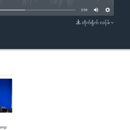
0:59
တိုက်ရိုက် လင့်ခ်
EMBED
rump