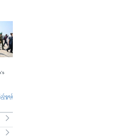
x's
်ရှုရန်