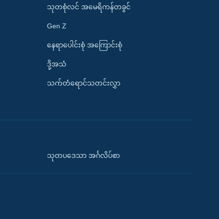
သုတစုံလင် အမေရိကန်တခွင်
Gen Z
နေရာပေါင်းစုံ အကြောင်းစုံ
ဒို့အသံ
သက်တံရောင်သတင်းလွှာ
သုတပဒေသာ အင်္ဂလိပ်စာ