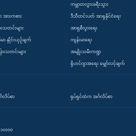
ကမ္ဘာတလွှားခရီးသွား
း အားကစား
ဒီသီတင်းပတ် အာရှနိုင်ငံရေး
ားသတင်းများ
အာရှစီးပွားရေး
်မာ နှိုင်းယှဉ်ချက်
ကျန်းမာရေး
ပြားသတင်းများ
အမျိုးသမီးကဏ္ဍ
ရိုဟင်ဂျာအရေး မျှော်လင့်ချက်
်္ဂလိပ်စာ
ရုပ်ရှင်ထဲက အင်္ဂလိပ်စာ
၀-၁၀း၀၀