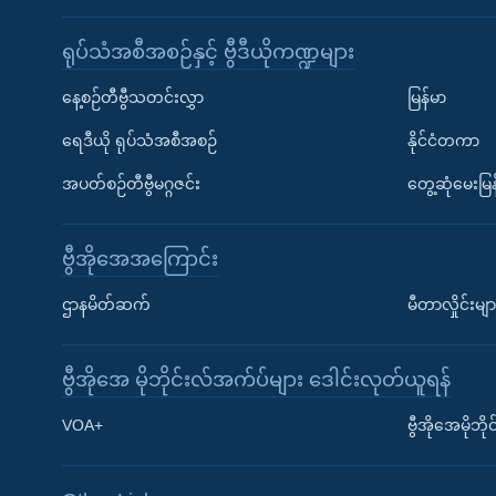
ရုပ်သံအစီအစဉ်နှင့် ဗွီဒီယိုကဏ္ဍများ
နေ့စဉ်တီဗွီသတင်းလွှာ
မြန်မာ
ရေဒီယို ရုပ်သံအစီအစဉ်
နိုင်ငံတကာ
အပတ်စဉ်တီဗွီမဂ္ဂဇင်း
တွေ့ဆုံမေးမြန
ဗွီအိုအေအကြောင်း
ဌာနမိတ်ဆက်
မီတာလှိုင်းမျာ
ဗွီအိုအေ မိုဘိုင်းလ်အက်ပ်များ ဒေါင်းလုတ်ယူရန်
Learning English
VOA+
ဗွီအိုအေမိုဘ
ဗွီအိုအေ လူမှုကွန်ယက်များ