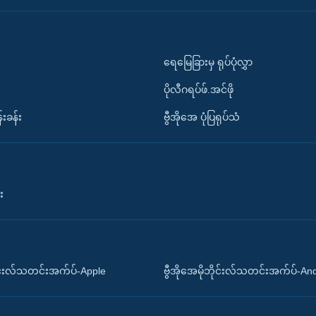
ရေမြေခြားမှ ရုပ်ပုံလွှာ
ပိုလီဂရပ်ဖ်.အင်ဖို
်းခန်း
ဗွီအိုအေ ပုံပြရုပ်သံ
း
ိုင်းလ်သတင်းအက်ပ်-Apple
ဗွီအိုအေမိုဘိုင်းလ်သတင်းအက်ပ်-An