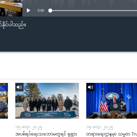
0:00
်နိုင်ပါသည်။
၁၅ မတ္၊ ၂၀၂၅
၁၅ မတ္၊ ၂၀၂၅
အပစ်ရပ်ရေးသဘောမတူရင် ရုရှား
တရားရေးဌာနမှာ သမ္မတ T