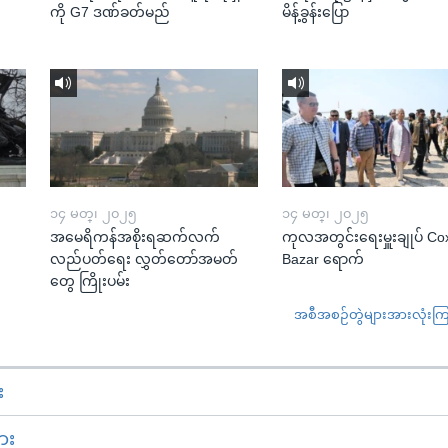
ကို G7 ဒဏ်ခတ်မည်
မိန့်ခွန်းပြော
၁၄ မတ္၊ ၂၀၂၅
၁၄ မတ္၊ ၂၀၂၅
အမေရိကန်အစိုးရဆက်လက်
ကုလအတွင်းရေးမှူးချုပ် Co
လည်ပတ်ရေး လွှတ်တော်အမတ်
Bazar ရောက်
တွေ ကြိုးပမ်း
အစီအစဉ်တွဲများအားလုံးကြည့
း
ား