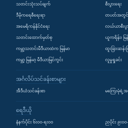
သတင်းသုံးသပ်ချက်
စီးပွားရေး
ဒီမိုကရေစီရေးရာ
တပတ်အတွင်
အမေရိကန်နိုင်ငံရေး
လယ်ယာစီးပွ
သတင်းထောက်မှတ်စု
ယူကရိန်း၊ မြန
ကမ္ဘာ့သတင်းမီဒီယာထဲက မြန်မာ
ထူးခြားဆန်း
ကမ္ဘာ့ မြန်မာ့ မီဒီယာမြင်ကွင်း
လူမှုရှုခင်း
အင်္ဂလိပ်သင်ခန်းစာများ
အီဒီယံသင်ခန်းစာ
မကြေးမုံရဲ့အင
ရေဒီယို
နံနက်ပိုင်း ၆း၀၀-ရး၀၀
ညပိုင်း ၉း၀