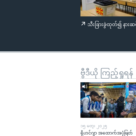
သုတပဒေသာ အင်္ဂလိပ်စာ
အ
ညွန်း
စာမျက်နှာ
သီးခြားခွဲထုတ်၍ နားဆင
သို့
ကျော်
ကြည့်
ရန်
ရှာဖွေ
ရန်
ဗွီဒီယို ကြည့်ရှုရန်
နေရာ
သို့
ကျော်
ရန်
၁၅ မတ္၊ ၂၀၂၅
ရိုဟင်ဂျာ အထောက်အပံ့ဖြတ်