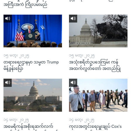
အကြီးအကဲ ကြိုးပမ်းမည်
၁၅ မတ္၊ ၂၀၂၅
၁၅ မတ္၊ ၂၀၂၅
တရားရေးဌာနမှာ သမ္မတ Trump
အသုံးစရိတ်ဥပဒေကြမ်း ကန်
မိန့်ခွန်းပြော
အထက်လွှတ်တော် အတည်ပြု
၁၄ မတ္၊ ၂၀၂၅
၁၄ မတ္၊ ၂၀၂၅
အမေရိကန်အစိုးရဆက်လက်
ကုလအတွင်းရေးမှူးချုပ် Cox's