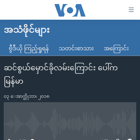
သုံး
ရ
လွယ်ကူ
အသံဖိုင်များ
မူလစာမျက်နှာ
စေ
မြန်မာ
ဗွီဒီယို ကြည့်ရှုရန်
သတင်းစာသား
အကြောင်း
သည့်
ကမ္ဘာ့သတင်းများ
Link
ဆင်စွယ်မှောင်ခိုလမ်းကြောင်း ပေါ်က
ဗွီဒီယို
နိုင်ငံတကာ
များ
သတင်းလွတ်လပ်ခွင့်
အမေရိကန်
မြန်မာ
ပင်မ
ရပ်ဝန်းတခု လမ်းတခု အလွန်
တရုတ်
အကြောင်းအရာ
၀၃ ေအာက္တိုဘာ၊ ၂၀၁၈
သို့
အင်္ဂလိပ်စာလေ့လာမယ်
အစ္စရေး-ပါလက်စတိုင်း
ကျော်
အပတ်စဉ်ကဏ္ဍများ
အမေရိကန်သုံးအီဒီယံ
ကြည့်
ရေဒီယိုနှင့်ရုပ်သံ အချက်အလက်များ
မကြေးမုံရဲ့ အင်္ဂလိပ်စာ
ရေဒီယို
ရန်
No media source currently available
ပင်မ
ရေဒီယို/တီဗွီအစီအစဉ်
ရုပ်ရှင်ထဲက အင်္ဂလိပ်စာ
တီဗွီ