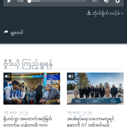
အ
0:00
4:57
သုတပဒေသာ အင်္ဂလိပ်စာ
ညွန်း
Learning English
တိုက်ရိုက် လင့်ခ်
စာမျက်နှာ
သို့
ဗွီအိုအေ လူမှုကွန်ယက်များ
ကျော်
မျှဝေပါ
ကြည့်
ရန်
ဘာသာစကားများ
ရှာဖွေ
ဗွီဒီယို ကြည့်ရှုရန်
ရန်
နေရာ
သို့
ကျော်
ရန်
၁၅ မတ္၊ ၂၀၂၅
၁၅ မတ္၊ ၂၀၂၅
ရိုဟင်ဂျာ အထောက်အပံ့ဖြတ်
အပစ်ရပ်ရေးသဘောမတူရင်
တောက်မှု ဟန့်တားဖို့ ကုလ
ရုရှားကို G7 ဒဏ်ခတ်မည်