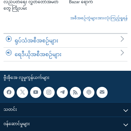
လည်ပတ်ရေး လွှတ်တော်အမတ်
Bazar ရောက်
တွေ ကြိုးပမ်း
အစီအစဉ်တွဲများအားလုံးကြည့်ရှုရန်
ရုပ်သံအစီအစဉ်များ
ရေဒီယိုအစီအစဉ်များ
ဗွီအိုအေ လူမှုကွန်ယက်များ
သတင်း
၀န်ဆောင်မှုများ