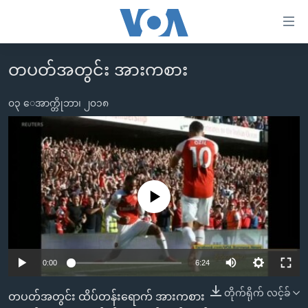
သုံး
ရ
လွယ်ကူ
တပတ်အတွင်း အားကစား
မူလစာမျက်နှာ
စေ
မြန်မာ
၀၃ ေအာက္တိုဘာ၊ ၂၀၁၈
သည့်
ကမ္ဘာ့သတင်းများ
Link
ဗွီဒီယို
နိုင်ငံတကာ
များ
သတင်းလွတ်လပ်ခွင့်
အမေရိကန်
ပင်မ
ရပ်ဝန်းတခု လမ်းတခု အလွန်
တရုတ်
No media source currently available
အကြောင်းအရာ
သို့
အင်္ဂလိပ်စာလေ့လာမယ်
အစ္စရေး-ပါလက်စတိုင်း
ကျော်
အပတ်စဉ်ကဏ္ဍများ
အမေရိကန်သုံးအီဒီယံ
ကြည့်
0:00
6:24
ရေဒီယိုနှင့်ရုပ်သံ အချက်အလက်များ
မကြေးမုံရဲ့ အင်္ဂလိပ်စာ
ရေဒီယို
ရန်
ပင်မ
တိုက်ရိုက် လင့်ခ်
ရေဒီယို/တီဗွီအစီအစဉ်
ရုပ်ရှင်ထဲက အင်္ဂလိပ်စာ
တီဗွီ
တပတ်အတွင်း ထိပ်တန်းရောက် အားကစား