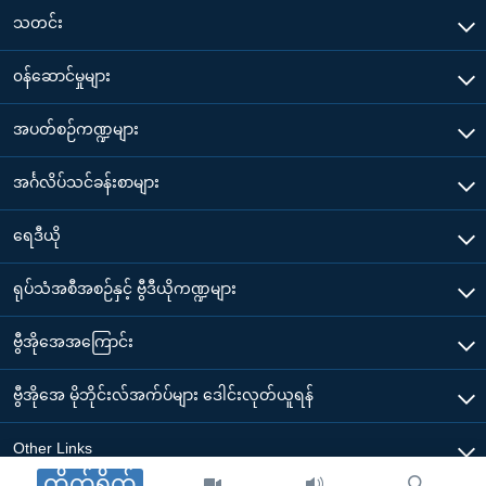
သတင်း
၀န်ဆောင်မှုများ
အပတ်စဉ်ကဏ္ဍများ
အင်္ဂလိပ်သင်ခန်းစာများ
ရေဒီယို
ရုပ်သံအစီအစဉ်နှင့် ဗွီဒီယိုကဏ္ဍများ
ဗွီအိုအေအကြောင်း
ဗွီအိုအေ မိုဘိုင်းလ်အက်ပ်များ ဒေါင်းလုတ်ယူရန်
Other Links
တိုက်ရိုက်