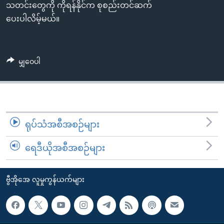
အ
သတင်းတွေကို ကိုရန်နိုင်က စုစည်းတင်ဆက်
သုတပဒေသာ အင်္ဂလိပ်စာ
ညွန်း
Learning English
ပေးပါလိမ့်မယ်။
စာမျက်နှာ
သို့
ဗွီအိုအေ လူမှုကွန်ယက်များ
ကျော်
မျှဝေပါ
ကြည့်
ရန်
ဘာသာစကားများ
ရှာဖွေ
ရန်
ရုပ်သံအစီအစဉ်များ
နေရာ
သို့
ရေဒီယိုအစီအစဉ်များ
ကျော်
ရန်
ဗွီအိုအေ လူမှုကွန်ယက်များ