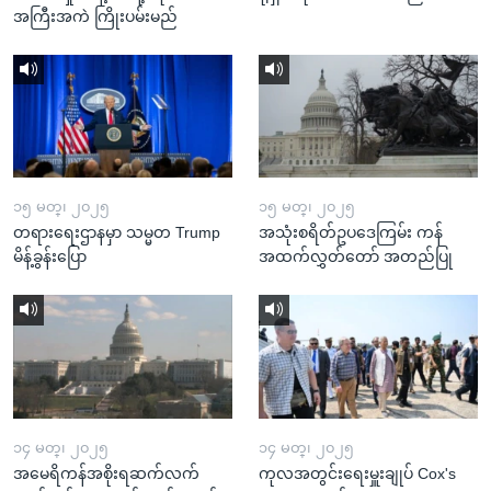
အကြီးအကဲ ကြိုးပမ်းမည်
၁၅ မတ္၊ ၂၀၂၅
၁၅ မတ္၊ ၂၀၂၅
တရားရေးဌာနမှာ သမ္မတ Trump
အသုံးစရိတ်ဥပဒေကြမ်း ကန်
မိန့်ခွန်းပြော
အထက်လွှတ်တော် အတည်ပြု
၁၄ မတ္၊ ၂၀၂၅
၁၄ မတ္၊ ၂၀၂၅
အမေရိကန်အစိုးရဆက်လက်
ကုလအတွင်းရေးမှူးချုပ် Cox's