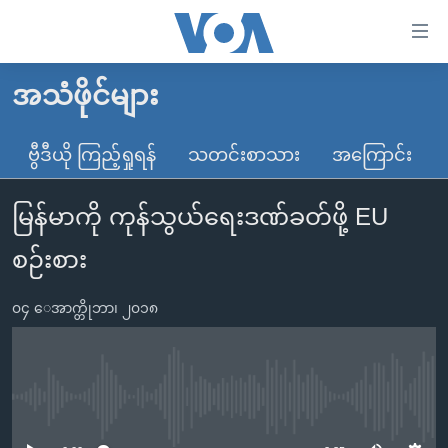
သုံး
ရ
လွယ်ကူ
အသံဖိုင်များ
မူလစာမျက်နှာ
စေ
မြန်မာ
ဗွီဒီယို ကြည့်ရှုရန်
သတင်းစာသား
အကြောင်း
သည့်
ကမ္ဘာ့သတင်းများ
Link
မြန်မာကို ကုန်သွယ်ရေးဒဏ်ခတ်ဖို့ EU
ဗွီဒီယို
နိုင်ငံတကာ
များ
သတင်းလွတ်လပ်ခွင့်
အမေရိကန်
စဉ်းစား
ပင်မ
ရပ်ဝန်းတခု လမ်းတခု အလွန်
တရုတ်
အကြောင်းအရာ
၀၄ ေအာက္တိုဘာ၊ ၂၀၁၈
သို့
အင်္ဂလိပ်စာလေ့လာမယ်
အစ္စရေး-ပါလက်စတိုင်း
ကျော်
အပတ်စဉ်ကဏ္ဍများ
အမေရိကန်သုံးအီဒီယံ
ကြည့်
ရေဒီယိုနှင့်ရုပ်သံ အချက်အလက်များ
မကြေးမုံရဲ့ အင်္ဂလိပ်စာ
ရေဒီယို
ရန်
No media source currently available
ပင်မ
ရေဒီယို/တီဗွီအစီအစဉ်
ရုပ်ရှင်ထဲက အင်္ဂလိပ်စာ
တီဗွီ