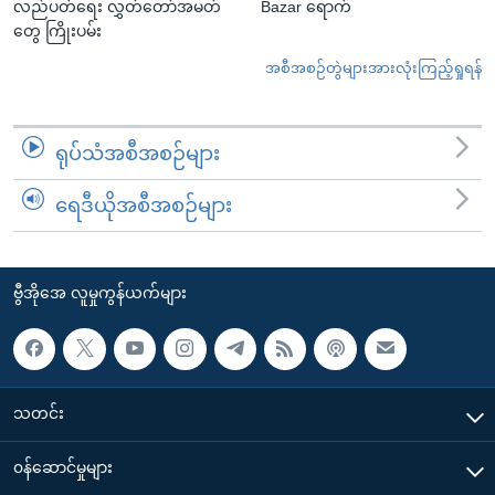
လည်ပတ်ရေး လွှတ်တော်အမတ်
Bazar ရောက်
တွေ ကြိုးပမ်း
အစီအစဉ်တွဲများအားလုံးကြည့်ရှုရန်
ရုပ်သံအစီအစဉ်များ
ရေဒီယိုအစီအစဉ်များ
ဗွီအိုအေ လူမှုကွန်ယက်များ
သတင်း
၀န်ဆောင်မှုများ