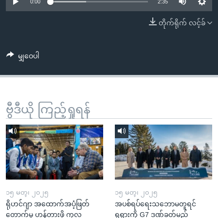
အ
0:00
2:35
သုတပဒေသာ အင်္ဂလိပ်စာ
ညွန်း
Learning English
တိုက်ရိုက် လင့်ခ်
စာမျက်နှာ
သို့
ဗွီအိုအေ လူမှုကွန်ယက်များ
ကျော်
မျှဝေပါ
ကြည့်
ရန်
ဘာသာစကားများ
ရှာဖွေ
ဗွီဒီယို ကြည့်ရှုရန်
ရန်
နေရာ
သို့
ကျော်
ရန်
၁၅ မတ္၊ ၂၀၂၅
၁၅ မတ္၊ ၂၀၂၅
ရိုဟင်ဂျာ အထောက်အပံ့ဖြတ်
အပစ်ရပ်ရေးသဘောမတူရင်
တောက်မှု ဟန့်တားဖို့ ကုလ
ရုရှားကို G7 ဒဏ်ခတ်မည်