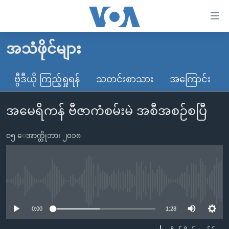
သုံး
ရ
လွယ်ကူ
အသံဖိုင်များ
မူလစာမျက်နှာ
စေ
မြန်မာ
ဗွီဒီယို ကြည့်ရှုရန်
သတင်းစာသား
အကြောင်း
သည့်
ကမ္ဘာ့သတင်းများ
Link
အမေရိကန် ဗီဇာကံစမ်းမဲ အစီအစဉ်စပြီ
ဗွီဒီယို
နိုင်ငံတကာ
များ
သတင်းလွတ်လပ်ခွင့်
အမေရိကန်
ပင်မ
၀၅ ေအာက္တိုဘာ၊ ၂၀၁၈
ရပ်ဝန်းတခု လမ်းတခု အလွန်
တရုတ်
အကြောင်းအရာ
သို့
အင်္ဂလိပ်စာလေ့လာမယ်
အစ္စရေး-ပါလက်စတိုင်း
ကျော်
အပတ်စဉ်ကဏ္ဍများ
အမေရိကန်သုံးအီဒီယံ
No media source currently available
ကြည့်
ရေဒီယိုနှင့်ရုပ်သံ အချက်အလက်များ
မကြေးမုံရဲ့ အင်္ဂလိပ်စာ
ရေဒီယို
ရန်
0:00
1:28
ပင်မ
ရေဒီယို/တီဗွီအစီအစဉ်
ရုပ်ရှင်ထဲက အင်္ဂလိပ်စာ
တီဗွီ