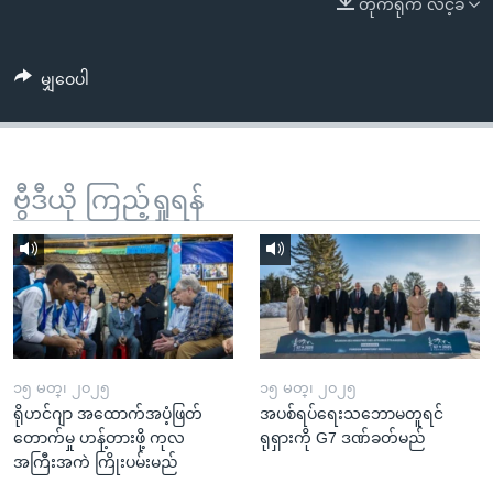
တိုက်ရိုက် လင့်ခ်
အ
သုတပဒေသာ အင်္ဂလိပ်စာ
ညွန်း
Learning English
စာမျက်နှာ
မျှဝေပါ
သို့
ဗွီအိုအေ လူမှုကွန်ယက်များ
ကျော်
ကြည့်
ရန်
ဗွီဒီယို ကြည့်ရှုရန်
ဘာသာစကားများ
ရှာဖွေ
ရန်
နေရာ
သို့
ကျော်
ရန်
၁၅ မတ္၊ ၂၀၂၅
၁၅ မတ္၊ ၂၀၂၅
ရိုဟင်ဂျာ အထောက်အပံ့ဖြတ်
အပစ်ရပ်ရေးသဘောမတူရင်
တောက်မှု ဟန့်တားဖို့ ကုလ
ရုရှားကို G7 ဒဏ်ခတ်မည်
အကြီးအကဲ ကြိုးပမ်းမည်