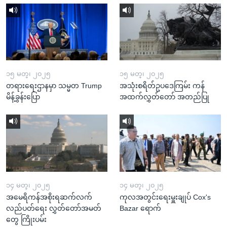
၁၅ မတ္၊ ၂၀၂၅
၁၅ မတ္၊ ၂၀၂၅
တရားရေးဌာနမှာ သမ္မတ Trump
အသုံးစရိတ်ဥပဒေကြမ်း ကန်
မိန့်ခွန်းပြော
အထက်လွှတ်တော် အတည်ပြု
၁၄ မတ္၊ ၂၀၂၅
၁၄ မတ္၊ ၂၀၂၅
အမေရိကန်အစိုးရဆက်လက်
ကုလအတွင်းရေးမှူးချုပ် Cox's
လည်ပတ်ရေး လွှတ်တော်အမတ်
Bazar ရောက်
တွေ ကြိုးပမ်း