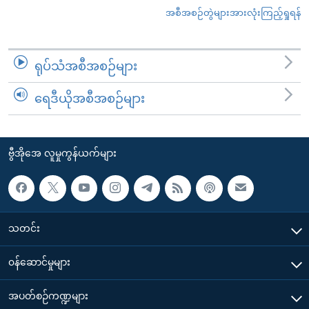
အစီအစဉ်တွဲများအားလုံးကြည့်ရှုရန်
ရုပ်သံအစီအစဉ်များ
ရေဒီယိုအစီအစဉ်များ
ဗွီအိုအေ လူမှုကွန်ယက်များ
သတင်း
၀န်ဆောင်မှုများ
အပတ်စဉ်ကဏ္ဍများ