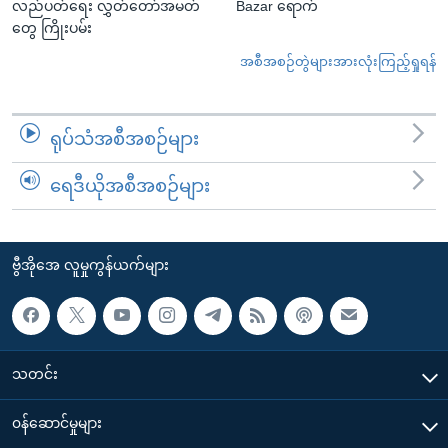
လည်ပတ်ရေး လွှတ်တော်အမတ်
Bazar ရောက်
တွေ ကြိုးပမ်း
အစီအစဉ်တွဲများအားလုံးကြည့်ရှုရန်
ရုပ်သံအစီအစဉ်များ
ရေဒီယိုအစီအစဉ်များ
ဗွီအိုအေ လူမှုကွန်ယက်များ
သတင်း
၀န်ဆောင်မှုများ