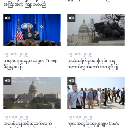
အကြီးအကဲ ကြိုးပမ်းမည်
၁၅ မတ္၊ ၂၀၂၅
၁၅ မတ္၊ ၂၀၂၅
တရားရေးဌာနမှာ သမ္မတ Trump
အသုံးစရိတ်ဥပဒေကြမ်း ကန်
မိန့်ခွန်းပြော
အထက်လွှတ်တော် အတည်ပြု
၁၄ မတ္၊ ၂၀၂၅
၁၄ မတ္၊ ၂၀၂၅
အမေရိကန်အစိုးရဆက်လက်
ကုလအတွင်းရေးမှူးချုပ် Cox's