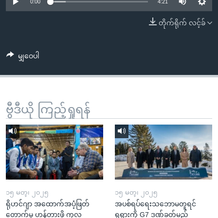
အ
0:00
4:21
သုတပဒေသာ အင်္ဂလိပ်စာ
ညွန်း
Learning English
တိုက်ရိုက် လင့်ခ်
စာမျက်နှာ
သို့
ဗွီအိုအေ လူမှုကွန်ယက်များ
ကျော်
မျှဝေပါ
ကြည့်
ရန်
ဘာသာစကားများ
ရှာဖွေ
ဗွီဒီယို ကြည့်ရှုရန်
ရန်
နေရာ
သို့
ကျော်
ရန်
၁၅ မတ္၊ ၂၀၂၅
၁၅ မတ္၊ ၂၀၂၅
ရိုဟင်ဂျာ အထောက်အပံ့ဖြတ်
အပစ်ရပ်ရေးသဘောမတူရင်
တောက်မှု ဟန့်တားဖို့ ကုလ
ရုရှားကို G7 ဒဏ်ခတ်မည်