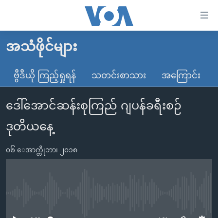
သုံး
ရ
လွယ်ကူ
အသံဖိုင်များ
မူလစာမျက်နှာ
စေ
မြန်မာ
ဗွီဒီယို ကြည့်ရှုရန်
သတင်းစာသား
အကြောင်း
သည့်
ကမ္ဘာ့သတင်းများ
Link
ဒေါ်အောင်ဆန်းစုကြည် ဂျပန်ခရီးစဉ်
ဗွီဒီယို
နိုင်ငံတကာ
များ
သတင်းလွတ်လပ်ခွင့်
အမေရိကန်
ဒုတိယနေ့
ပင်မ
ရပ်ဝန်းတခု လမ်းတခု အလွန်
တရုတ်
အကြောင်းအရာ
၀၆ ေအာက္တိုဘာ၊ ၂၀၁၈
သို့
အင်္ဂလိပ်စာလေ့လာမယ်
အစ္စရေး-ပါလက်စတိုင်း
ကျော်
အပတ်စဉ်ကဏ္ဍများ
အမေရိကန်သုံးအီဒီယံ
ကြည့်
ရေဒီယိုနှင့်ရုပ်သံ အချက်အလက်များ
မကြေးမုံရဲ့ အင်္ဂလိပ်စာ
ရေဒီယို
ရန်
No media source currently available
ပင်မ
ရေဒီယို/တီဗွီအစီအစဉ်
ရုပ်ရှင်ထဲက အင်္ဂလိပ်စာ
တီဗွီ