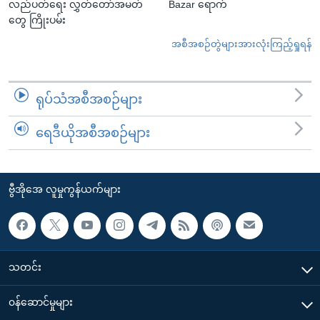
လည်ပတ်ရေး လွှတ်တော်အမတ်
Bazar ရောက်
တွေ ကြိုးပမ်း
အစီအစဉ်တွဲများအားလုံးကြည့်ရှုရန်
ရုပ်သံအစီအစဉ်များ
ရေဒီယိုအစီအစဉ်များ
ဗွီအိုအေ လူမှုကွန်ယက်များ
သတင်း
၀န်ဆောင်မှုများ