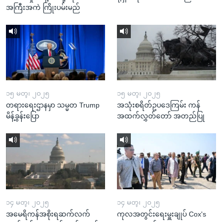
အကြီးအကဲ ကြိုးပမ်းမည်
၁၅ မတ္၊ ၂၀၂၅
၁၅ မတ္၊ ၂၀၂၅
တရားရေးဌာနမှာ သမ္မတ Trump
အသုံးစရိတ်ဥပဒေကြမ်း ကန်
မိန့်ခွန်းပြော
အထက်လွှတ်တော် အတည်ပြု
၁၄ မတ္၊ ၂၀၂၅
၁၄ မတ္၊ ၂၀၂၅
အမေရိကန်အစိုးရဆက်လက်
ကုလအတွင်းရေးမှူးချုပ် Cox's