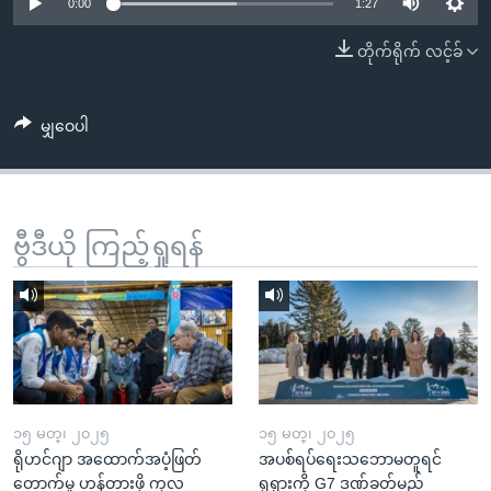
အ
0:00
1:27
သုတပဒေသာ အင်္ဂလိပ်စာ
ညွန်း
Learning English
တိုက်ရိုက် လင့်ခ်
စာမျက်နှာ
သို့
ဗွီအိုအေ လူမှုကွန်ယက်များ
ကျော်
မျှဝေပါ
ကြည့်
ရန်
ဘာသာစကားများ
ရှာဖွေ
ဗွီဒီယို ကြည့်ရှုရန်
ရန်
နေရာ
သို့
ကျော်
ရန်
၁၅ မတ္၊ ၂၀၂၅
၁၅ မတ္၊ ၂၀၂၅
ရိုဟင်ဂျာ အထောက်အပံ့ဖြတ်
အပစ်ရပ်ရေးသဘောမတူရင်
တောက်မှု ဟန့်တားဖို့ ကုလ
ရုရှားကို G7 ဒဏ်ခတ်မည်