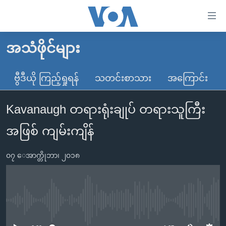
သုံး
ရ
လွယ်ကူ
အသံဖိုင်များ
မူလစာမျက်နှာ
စေ
မြန်မာ
ဗွီဒီယို ကြည့်ရှုရန်
သတင်းစာသား
အကြောင်း
သည့်
ကမ္ဘာ့သတင်းများ
Link
Kavanaugh တရားရုံးချုပ် တရားသူကြီး
ဗွီဒီယို
နိုင်ငံတကာ
များ
သတင်းလွတ်လပ်ခွင့်
အမေရိကန်
အဖြစ် ကျမ်းကျိန်
ပင်မ
ရပ်ဝန်းတခု လမ်းတခု အလွန်
တရုတ်
အကြောင်းအရာ
၀၇ ေအာက္တိုဘာ၊ ၂၀၁၈
သို့
အင်္ဂလိပ်စာလေ့လာမယ်
အစ္စရေး-ပါလက်စတိုင်း
ကျော်
အပတ်စဉ်ကဏ္ဍများ
အမေရိကန်သုံးအီဒီယံ
ကြည့်
ရေဒီယိုနှင့်ရုပ်သံ အချက်အလက်များ
မကြေးမုံရဲ့ အင်္ဂလိပ်စာ
ရေဒီယို
ရန်
No media source currently available
ပင်မ
ရေဒီယို/တီဗွီအစီအစဉ်
ရုပ်ရှင်ထဲက အင်္ဂလိပ်စာ
တီဗွီ