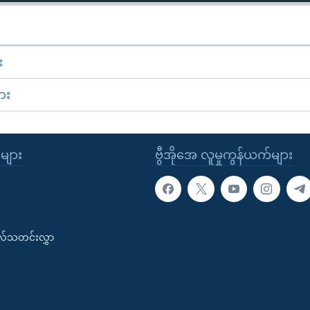
း
ား
ုများ
ဗွီအိုအေ လူမှုကွန်ယက်များ
းလ်သတင်းလွှာ