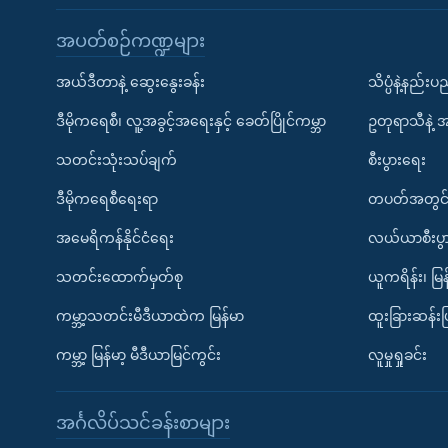
အပတ်စဉ်ကဏ္ဍများ
အယ်ဒီတာနဲ့ ဆွေးနွေးခန်း
သိပ္ပံနဲ့နည်း
ဒီမိုကရေစီ၊ လူ့အခွင့်အရေးနှင့် ခေတ်ပြိုင်ကမ္ဘာ
ဥတုရာသီနဲ့ 
သတင်းသုံးသပ်ချက်
စီးပွားရေး
ဒီမိုကရေစီရေးရာ
တပတ်အတွင်
အမေရိကန်နိုင်ငံရေး
လယ်ယာစီးပွ
သတင်းထောက်မှတ်စု
ယူကရိန်း၊ မြန
ကမ္ဘာ့သတင်းမီဒီယာထဲက မြန်မာ
ထူးခြားဆန်း
ကမ္ဘာ့ မြန်မာ့ မီဒီယာမြင်ကွင်း
လူမှုရှုခင်း
အင်္ဂလိပ်သင်ခန်းစာများ