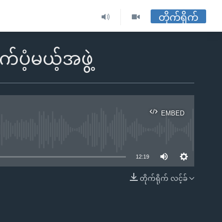
တိုက်ရိုက်
့မယ့်အဖွဲ့
EMBED
ble
12:19
တိုက်ရိုက် လင့်ခ်
EMBED