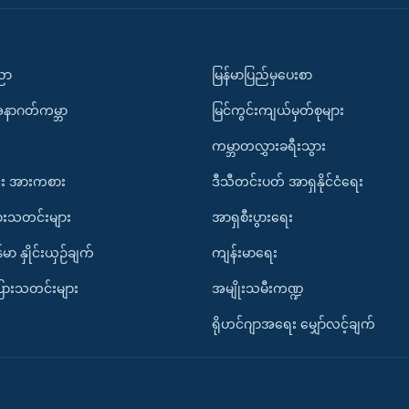
ပညာ
မြန်မာပြည်မှပေးစာ
အနာဂတ်ကမ္ဘာ
မြင်ကွင်းကျယ်မှတ်စုများ
ကမ္ဘာတလွှားခရီးသွား
း အားကစား
ဒီသီတင်းပတ် အာရှနိုင်ငံရေး
ားသတင်းများ
အာရှစီးပွားရေး
်မာ နှိုင်းယှဉ်ချက်
ကျန်းမာရေး
ပြားသတင်းများ
အမျိုးသမီးကဏ္ဍ
ရိုဟင်ဂျာအရေး မျှော်လင့်ချက်