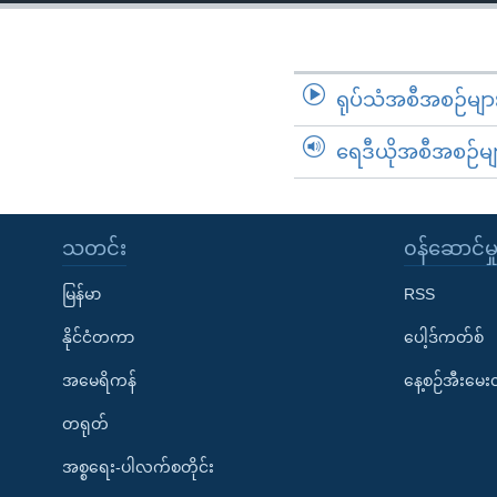
သုတပဒေသာ အင်္ဂလိပ်စာ
အ
ညွန်း
စာမျက်နှာ
သို့
ရုပ်သံအစီအစဉ်မျာ
ကျော်
ရေဒီယိုအစီအစဉ်မျ
ကြည့်
ရန်
ရှာဖွေ
ရန်
သတင်း
၀န်ဆောင်မှ
နေရာ
မြန်မာ
RSS
သို့
ကျော်
နိုင်ငံတကာ
ပေါ့ဒ်ကတ်စ်
ရန်
အမေရိကန်
နေ့စဉ်အီးမေ
တရုတ်
အစ္စရေး-ပါလက်စတိုင်း