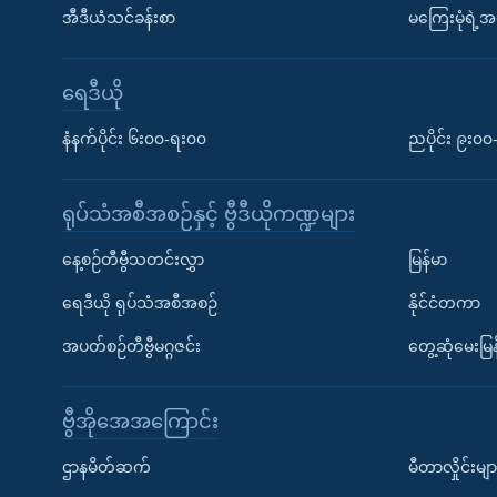
အီဒီယံသင်ခန်းစာ
မကြေးမုံရဲ့အင
ရေဒီယို
နံနက်ပိုင်း ၆း၀၀-ရး၀၀
ညပိုင်း ၉း၀
ရုပ်သံအစီအစဉ်နှင့် ဗွီဒီယိုကဏ္ဍများ
နေ့စဉ်တီဗွီသတင်းလွှာ
မြန်မာ
ရေဒီယို ရုပ်သံအစီအစဉ်
နိုင်ငံတကာ
အပတ်စဉ်တီဗွီမဂ္ဂဇင်း
တွေ့ဆုံမေးမြန
ဗွီအိုအေအကြောင်း
ဌာနမိတ်ဆက်
မီတာလှိုင်းမျာ