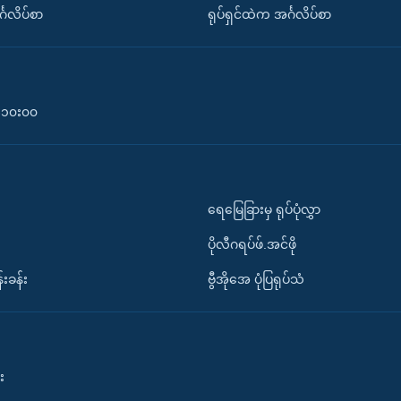
်္ဂလိပ်စာ
ရုပ်ရှင်ထဲက အင်္ဂလိပ်စာ
၀-၁၀း၀၀
ရေမြေခြားမှ ရုပ်ပုံလွှာ
ပိုလီဂရပ်ဖ်.အင်ဖို
်းခန်း
ဗွီအိုအေ ပုံပြရုပ်သံ
း