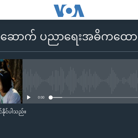
ေဆောက် ပညာရေးအဓိကထောက်ပံ
No media source currently availa
0:00
်နိုင်ပါသည်။