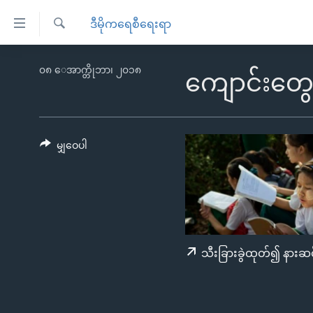
သုံး
ဒီမိုကရေစီရေးရာ
ရ
ရှာဖွေ
လွယ်ကူ
မူလစာမျက်နှာ
၀၈ ေအာက္တိုဘာ၊ ၂၀၁၈
ရ
ကျောင်းတွ
စေ
မြန်မာ
လာ
သည့်
ဒ်
ကမ္ဘာ့သတင်းများ
Link
ဗွီဒီယို
နိုင်ငံတကာ
မျှဝေပါ
များ
သတင်းလွတ်လပ်ခွင့်
အမေရိကန်
ပင်မ
ရပ်ဝန်းတခု လမ်းတခု အလွန်
တရုတ်
အကြောင်းအရာ
အင်္ဂလိပ်စာလေ့လာမယ်
အစ္စရေး-ပါလက်စတိုင်း
သို့
အပတ်စဉ်ကဏ္ဍများ
အမေရိကန်သုံးအီဒီယံ
ကျော်
သီးခြားခွဲထုတ်၍ နားဆင
ကြည့်
ရေဒီယိုနှင့်ရုပ်သံ အချက်အလက်များ
မကြေးမုံရဲ့ အင်္ဂလိပ်စာ
ရေဒီယို
ရန်
ရေဒီယို/တီဗွီအစီအစဉ်
ရုပ်ရှင်ထဲက အင်္ဂလိပ်စာ
တီဗွီ
ပင်မ