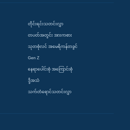
တိုင်းရင်းသတင်းလွှာ
တပတ်အတွင်း အားကစား
သုတစုံလင် အမေရိကန်တခွင်
Gen Z
နေရာပေါင်းစုံ အကြောင်းစုံ
ဒို့အသံ
သက်တံရောင်သတင်းလွှာ