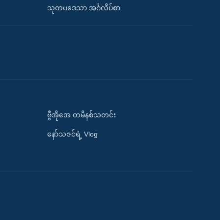
သုတပဒေသာ အင်္ဂလိပ်စာ
ဗွီအိုအေ တမိနစ်သတင်း
နော်သဇင်ရဲ့ Vlog