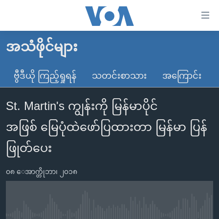
သုံး
ရ
လွယ်ကူ
အသံဖိုင်များ
မူလစာမျက်နှာ
စေ
မြန်မာ
ဗွီဒီယို ကြည့်ရှုရန်
သတင်းစာသား
အကြောင်း
သည့်
ကမ္ဘာ့သတင်းများ
Link
St. Martin's ကျွန်းကို မြန်မာပိုင်
ဗွီဒီယို
နိုင်ငံတကာ
များ
သတင်းလွတ်လပ်ခွင့်
အမေရိကန်
အဖြစ် မြေပုံထဲဖော်ပြထားတာ မြန်မာ ပြန်
ပင်မ
ရပ်ဝန်းတခု လမ်းတခု အလွန်
တရုတ်
အကြောင်းအရာ
ဖြုတ်ပေး
သို့
အင်္ဂလိပ်စာလေ့လာမယ်
အစ္စရေး-ပါလက်စတိုင်း
ကျော်
၀၈ ေအာက္တိုဘာ၊ ၂၀၁၈
အပတ်စဉ်ကဏ္ဍများ
အမေရိကန်သုံးအီဒီယံ
ကြည့်
ရေဒီယိုနှင့်ရုပ်သံ အချက်အလက်များ
မကြေးမုံရဲ့ အင်္ဂလိပ်စာ
ရေဒီယို
ရန်
ပင်မ
ရေဒီယို/တီဗွီအစီအစဉ်
ရုပ်ရှင်ထဲက အင်္ဂလိပ်စာ
တီဗွီ