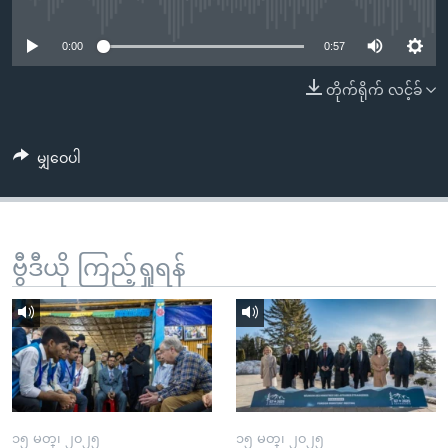
No media source currently available
အ
သုတပဒေသာ အင်္ဂလိပ်စာ
ညွန်း
Learning English
0:00
0:57
စာမျက်နှာ
သို့
ဗွီအိုအေ လူမှုကွန်ယက်များ
တိုက်ရိုက် လင့်ခ်
ကျော်
ကြည့်
မျှဝေပါ
ရန်
ဘာသာစကားများ
ရှာဖွေ
ရန်
နေရာ
ဗွီဒီယို ကြည့်ရှုရန်
သို့
ကျော်
ရန်
၁၅ မတ္၊ ၂၀၂၅
၁၅ မတ္၊ ၂၀၂၅