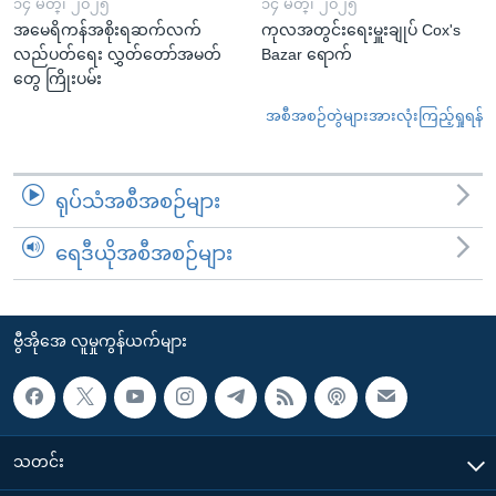
၁၄ မတ္၊ ၂၀၂၅
၁၄ မတ္၊ ၂၀၂၅
အမေရိကန်အစိုးရဆက်လက်
ကုလအတွင်းရေးမှူးချုပ် Cox's
လည်ပတ်ရေး လွှတ်တော်အမတ်
Bazar ရောက်
တွေ ကြိုးပမ်း
အစီအစဉ်တွဲများအားလုံးကြည့်ရှုရန်
ရုပ်သံအစီအစဉ်များ
ရေဒီယိုအစီအစဉ်များ
ဗွီအိုအေ လူမှုကွန်ယက်များ
သတင်း