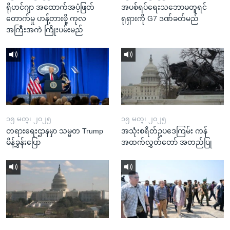
ရိုဟင်ဂျာ အထောက်အပံ့ဖြတ်
အပစ်ရပ်ရေးသဘောမတူရင်
တောက်မှု ဟန့်တားဖို့ ကုလ
ရုရှားကို G7 ဒဏ်ခတ်မည်
အကြီးအကဲ ကြိုးပမ်းမည်
၁၅ မတ္၊ ၂၀၂၅
၁၅ မတ္၊ ၂၀၂၅
တရားရေးဌာနမှာ သမ္မတ Trump
အသုံးစရိတ်ဥပဒေကြမ်း ကန်
မိန့်ခွန်းပြော
အထက်လွှတ်တော် အတည်ပြု