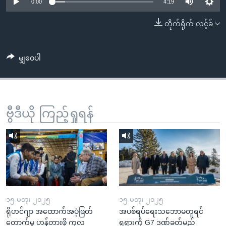
အ
0:00
4:19
သုတပဒေသာ အင်္ဂလိပ်စာ
ညွန်း
Learning English
တိုက်ရိုက် လင့်ခ်
စာမျက်နှာ
သို့
ဗွီအိုအေ လူမှုကွန်ယက်များ
ကျော်
မျှဝေပါ
ကြည့်
ရန်
ဘာသာစကားများ
ရှာဖွေ
ဗွီဒီယို ကြည့်ရှုရန်
ရန်
နေရာ
သို့
ကျော်
ရန်
၁၅ မတ္၊ ၂၀၂၅
၁၅ မတ္၊ ၂၀၂၅
ရိုဟင်ဂျာ အထောက်အပံ့ဖြတ်
အပစ်ရပ်ရေးသဘောမတူရင်
တောက်မှု ဟန့်တားဖို့ ကုလ
ရုရှားကို G7 ဒဏ်ခတ်မည်