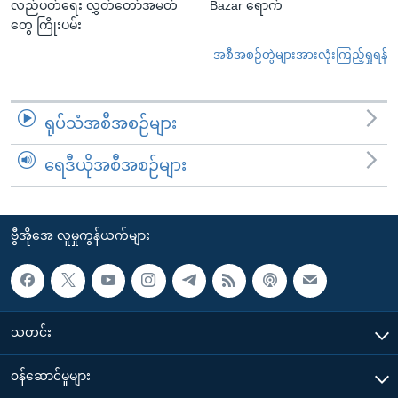
လည်ပတ်ရေး လွှတ်တော်အမတ်
Bazar ရောက်
တွေ ကြိုးပမ်း
အစီအစဉ်တွဲများအားလုံးကြည့်ရှုရန်
ရုပ်သံအစီအစဉ်များ
ရေဒီယိုအစီအစဉ်များ
ဗွီအိုအေ လူမှုကွန်ယက်များ
သတင်း
၀န်ဆောင်မှုများ