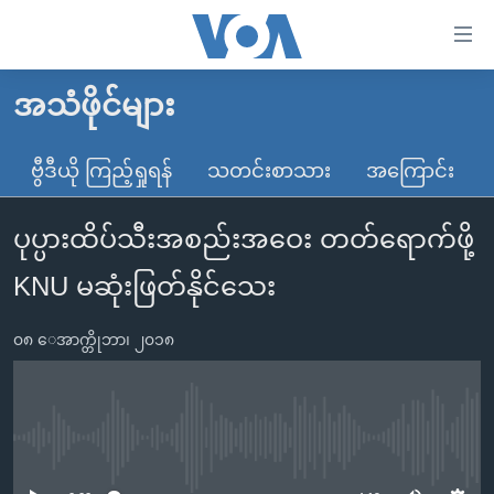
သုံး
ရ
လွယ်ကူ
အသံဖိုင်များ
မူလစာမျက်နှာ
စေ
မြန်မာ
ဗွီဒီယို ကြည့်ရှုရန်
သတင်းစာသား
အကြောင်း
သည့်
ကမ္ဘာ့သတင်းများ
Link
ပုပ္ပားထိပ်သီးအစည်းအဝေး တတ်ရောက်ဖို့
ဗွီဒီယို
နိုင်ငံတကာ
များ
သတင်းလွတ်လပ်ခွင့်
အမေရိကန်
KNU မဆုံးဖြတ်နိုင်သေး
ပင်မ
ရပ်ဝန်းတခု လမ်းတခု အလွန်
တရုတ်
အကြောင်းအရာ
၀၈ ေအာက္တိုဘာ၊ ၂၀၁၈
သို့
အင်္ဂလိပ်စာလေ့လာမယ်
အစ္စရေး-ပါလက်စတိုင်း
ကျော်
အပတ်စဉ်ကဏ္ဍများ
အမေရိကန်သုံးအီဒီယံ
ကြည့်
ရေဒီယိုနှင့်ရုပ်သံ အချက်အလက်များ
မကြေးမုံရဲ့ အင်္ဂလိပ်စာ
ရေဒီယို
ရန်
No media source currently available
ပင်မ
ရေဒီယို/တီဗွီအစီအစဉ်
ရုပ်ရှင်ထဲက အင်္ဂလိပ်စာ
တီဗွီ