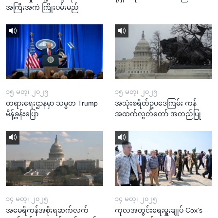
အကြီးအကဲ ကြိုးပမ်းမည်
၁၅ မတ္၊ ၂၀၂၅
၁၅ မတ္၊ ၂၀၂၅
တရားရေးဌာနမှာ သမ္မတ Trump
အသုံးစရိတ်ဥပဒေကြမ်း ကန်
မိန့်ခွန်းပြော
အထက်လွှတ်တော် အတည်ပြု
၁၄ မတ္၊ ၂၀၂၅
၁၄ မတ္၊ ၂၀၂၅
အမေရိကန်အစိုးရဆက်လက်
ကုလအတွင်းရေးမှူးချုပ် Cox's