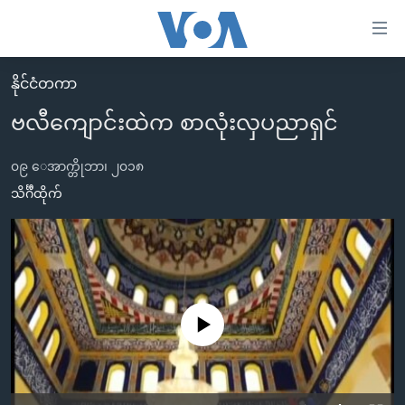
သုံး
ရ
လွယ်ကူ
နိုင်ငံတကာ
မူလစာမျက်နှာ
စေ
ဗလီကျောင်းထဲက စာလုံးလှပညာရှင်
မြန်မာ
သည့်
ကမ္ဘာ့သတင်းများ
၀၉ ေအာက္တိုဘာ၊ ၂၀၁၈
Link
ဗွီဒီယို
နိုင်ငံတကာ
သိင်္ဂီထိုက်
များ
သတင်းလွတ်လပ်ခွင့်
အမေရိကန်
ပင်မ
ရပ်ဝန်းတခု လမ်းတခု အလွန်
တရုတ်
အကြောင်းအရာ
သို့
အင်္ဂလိပ်စာလေ့လာမယ်
အစ္စရေး-ပါလက်စတိုင်း
ကျော်
အပတ်စဉ်ကဏ္ဍများ
အမေရိကန်သုံးအီဒီယံ
No media source currently available
ကြည့်
ရေဒီယိုနှင့်ရုပ်သံ အချက်အလက်များ
မကြေးမုံရဲ့ အင်္ဂလိပ်စာ
ရေဒီယို
ရန်
ပင်မ
ရေဒီယို/တီဗွီအစီအစဉ်
ရုပ်ရှင်ထဲက အင်္ဂလိပ်စာ
တီဗွီ