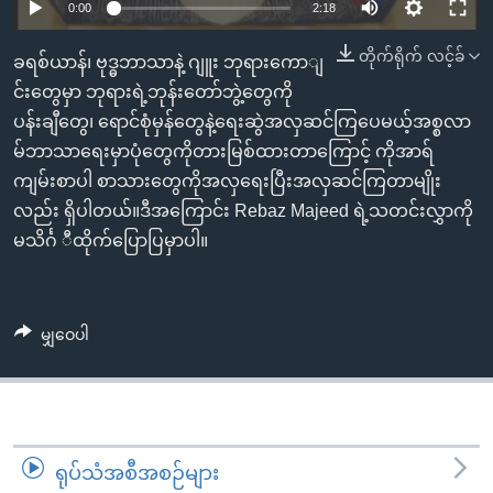
အ
0:00
2:18
သုတပဒေသာ အင်္ဂလိပ်စာ
ညွန်း
Learning English
တိုက်ရိုက် လင့်ခ်
ခရစ်ယာန်၊ ဗုဒ္ဓဘာသာနဲ့ ဂျူး ဘုရားကောျ
စာမျက်နှာ
င်းတွေမှာ ဘုရားရဲ့ဘုန်းတော်ဘွဲ့တွေကို
သို့
ဗွီအိုအေ လူမှုကွန်ယက်များ
ပန်းချီတွေ၊ ရောင်စုံမှန်တွေနဲ့ရေးဆွဲအလှဆင်ကြပေမယ့်အစ္စလာ
ကျော်
မ်ဘာသာရေးမှာပုံတွေကိုတားမြစ်ထားတာကြောင့် ကိုအာရ်
ကြည့်
ကျမ်းစာပါ စာသားတွေကိုအလှရေးပြီးအလှဆင်ကြတာမျိုး
ရန်
ဘာသာစကားများ
လည်း ရှိပါတယ်။ဒီအကြောင်း Rebaz Majeed ရဲ့သတင်းလွှာကို
ရှာဖွေ
မသိင်္ဂ ီထိုက်ပြောပြမှာပါ။
ရန်
နေရာ
သို့
ကျော်
မျှဝေပါ
ရန်
ရုပ်သံအစီအစဉ်များ