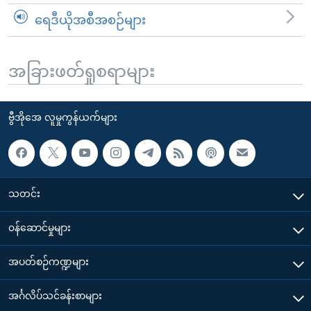
ရေဒီယိုအစီအစဉ်များ
အခြားဖတ်ရှုစရာများ
ဗွီအိုအေ လူမှုကွန်ယက်များ
သတင်း
၀န်ဆောင်မှုများ
အပတ်စဉ်ကဏ္ဍများ
အင်္ဂလိပ်သင်ခန်းစာများ