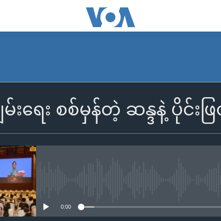
ချမ်းရေး စစ်မှန်တဲ့ ဆန္ဒနဲ့ ပိုင်း
No media source currently availa
0:00