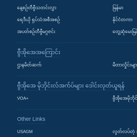
နေ့စဉ်တီဗွီသတင်းလွှာ
မြန်မာ
ရေဒီယို ရုပ်သံအစီအစဉ်
နိုင်ငံတကာ
အပတ်စဉ်တီဗွီမဂ္ဂဇင်း
တွေ့ဆုံမေးမြန
ဗွီအိုအေအကြောင်း
ဌာနမိတ်ဆက်
မီတာလှိုင်းမျာ
ဗွီအိုအေ မိုဘိုင်းလ်အက်ပ်များ ဒေါင်းလုတ်ယူရန်
Learning English
VOA+
ဗွီအိုအေမိုဘ
ဗွီအိုအေ လူမှုကွန်ယက်များ
Other Links
USAGM
လွတ်လပ်တဲ့