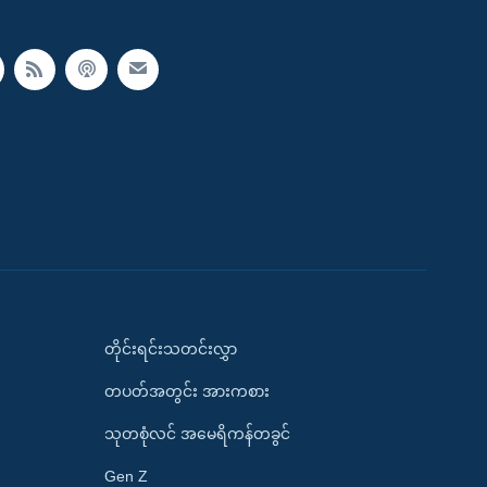
တိုင်းရင်းသတင်းလွှာ
တပတ်အတွင်း အားကစား
သုတစုံလင် အမေရိကန်တခွင်
Gen Z