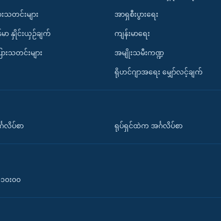
ားသတင်းများ
အာရှစီးပွားရေး
်မာ နှိုင်းယှဉ်ချက်
ကျန်းမာရေး
ပြားသတင်းများ
အမျိုးသမီးကဏ္ဍ
ရိုဟင်ဂျာအရေး မျှော်လင့်ချက်
်္ဂလိပ်စာ
ရုပ်ရှင်ထဲက အင်္ဂလိပ်စာ
၀-၁၀း၀၀