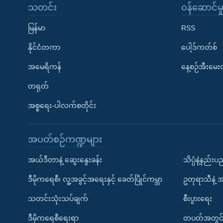
သတင်း
၀န်ဆောင်မှ
မြန်မာ
RSS
နိုင်ငံတကာ
ပေါ့ဒ်ကတ်စ်
အမေရိကန်
နေ့စဉ်အီးမေ
တရုတ်
အစ္စရေး-ပါလက်စတိုင်း
အပတ်စဉ်ကဏ္ဍများ
အယ်ဒီတာနဲ့ ဆွေးနွေးခန်း
သိပ္ပံနဲ့နည်း
ဒီမိုကရေစီ၊ လူ့အခွင့်အရေးနှင့် ခေတ်ပြိုင်ကမ္ဘာ
ဥတုရာသီနဲ့ 
သတင်းသုံးသပ်ချက်
စီးပွားရေး
ဒီမိုကရေစီရေးရာ
တပတ်အတွင်