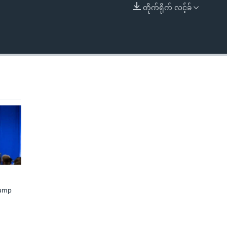
တိုက်ရိုက် လင့်ခ်
EMBED
rump