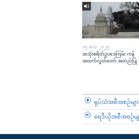
၁၅ မတ္၊ ၂၀၂၅
အသုံးစရိတ်ဥပဒေကြမ်း ကန်
အထက်လွှတ်တော် အတည်ပြု
ရုပ်သံအစီအစဉ်မျာ
ရေဒီယိုအစီအစဉ်မျ