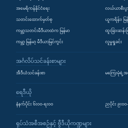
အမေရိကန်နိုင်ငံရေး
လယ်ယာစီးပွ
သတင်းထောက်မှတ်စု
ယူကရိန်း၊ မြန
ကမ္ဘာ့သတင်းမီဒီယာထဲက မြန်မာ
ထူးခြားဆန်း
ကမ္ဘာ့ မြန်မာ့ မီဒီယာမြင်ကွင်း
လူမှုရှုခင်း
အင်္ဂလိပ်သင်ခန်းစာများ
အီဒီယံသင်ခန်းစာ
မကြေးမုံရဲ့အင
ရေဒီယို
နံနက်ပိုင်း ၆း၀၀-ရး၀၀
ညပိုင်း ၉း၀
ရုပ်သံအစီအစဉ်နှင့် ဗွီဒီယိုကဏ္ဍများ