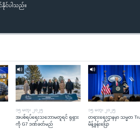
်နိုင်ပါသည်။
၁၅ မတ္၊ ၂၀၂၅
၁၅ မတ္၊ ၂၀၂၅
အပစ်ရပ်ရေးသဘောမတူရင် ရုရှား
တရားရေးဌာနမှာ သမ္မတ T
ကို G7 ဒဏ်ခတ်မည်
မိန့်ခွန်းပြော