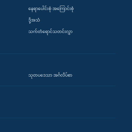
နေရာပေါင်းစုံ အကြောင်းစုံ
ဒို့အသံ
သက်တံရောင်သတင်းလွှာ
သုတပဒေသာ အင်္ဂလိပ်စာ