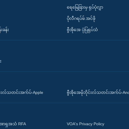
ရေမြေခြားမှ ရုပ်ပုံလွှာ
ပိုလီဂရပ်ဖ်.အင်ဖို
်းခန်း
ဗွီအိုအေ ပုံပြရုပ်သံ
း
ိုင်းလ်သတင်းအက်ပ်-Apple
ဗွီအိုအေမိုဘိုင်းလ်သတင်းအက်ပ်-An
 အာရှအသံ RFA
VOA's Privacy Policy