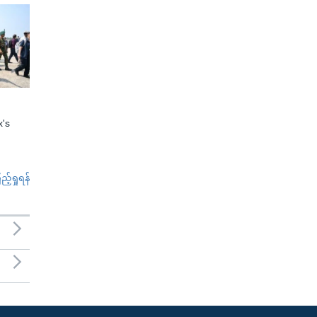
x's
်ရှုရန်