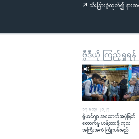
သုတပဒေသာ အင်္ဂလိပ်စာ
အ
သီးခြားခွဲထုတ်၍ နားဆင
ညွန်း
စာမျက်နှာ
သို့
ကျော်
ကြည့်
ရန်
ဗွီဒီယို ကြည့်ရှုရန်
ရှာဖွေ
ရန်
နေရာ
သို့
ကျော်
ရန်
၁၅ မတ္၊ ၂၀၂၅
ရိုဟင်ဂျာ အထောက်အပံ့ဖြတ်
တောက်မှု ဟန့်တားဖို့ ကုလ
အကြီးအကဲ ကြိုးပမ်းမည်