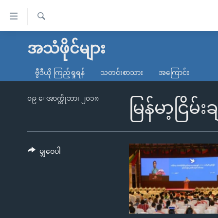
သုံး
ရ
ရှာဖွေ
လွယ်ကူ
မူလစာမျက်နှာ
အသံဖိုင်များ
ရ
စေ
မြန်မာ
လာ
ဗွီဒီယို ကြည့်ရှုရန်
သတင်းစာသား
အကြောင်း
သည့်
ဒ်
ကမ္ဘာ့သတင်းများ
Link
ဗွီဒီယို
နိုင်ငံတကာ
၀၉ ေအာက္တိုဘာ၊ ၂၀၁၈
မြန်မာ့ငြိမ်း
များ
သတင်းလွတ်လပ်ခွင့်
အမေရိကန်
ပင်မ
ရပ်ဝန်းတခု လမ်းတခု အလွန်
တရုတ်
အကြောင်းအရာ
အင်္ဂလိပ်စာလေ့လာမယ်
အစ္စရေး-ပါလက်စတိုင်း
မျှဝေပါ
သို့
အပတ်စဉ်ကဏ္ဍများ
အမေရိကန်သုံးအီဒီယံ
ကျော်
ကြည့်
ရေဒီယိုနှင့်ရုပ်သံ အချက်အလက်များ
မကြေးမုံရဲ့ အင်္ဂလိပ်စာ
ရေဒီယို
ရန်
ရေဒီယို/တီဗွီအစီအစဉ်
ရုပ်ရှင်ထဲက အင်္ဂလိပ်စာ
တီဗွီ
ပင်မ