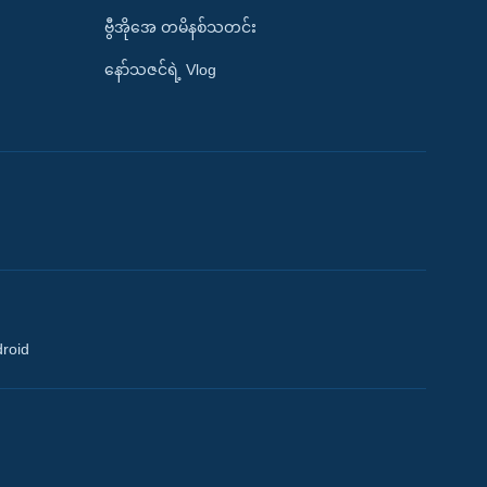
ဗွီအိုအေ တမိနစ်သတင်း
နော်သဇင်ရဲ့ Vlog
droid