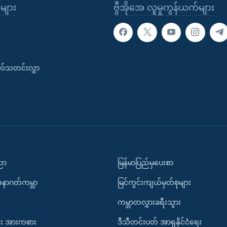
ုများ
ဗွီအိုအေ လူမှုကွန်ယက်များ
းလ်သတင်းလွှာ
ပညာ
မြန်မာပြည်မှပေးစာ
အနာဂတ်ကမ္ဘာ
မြင်ကွင်းကျယ်မှတ်စုများ
ကမ္ဘာတလွှားခရီးသွား
း အားကစား
ဒီသီတင်းပတ် အာရှနိုင်ငံရေး