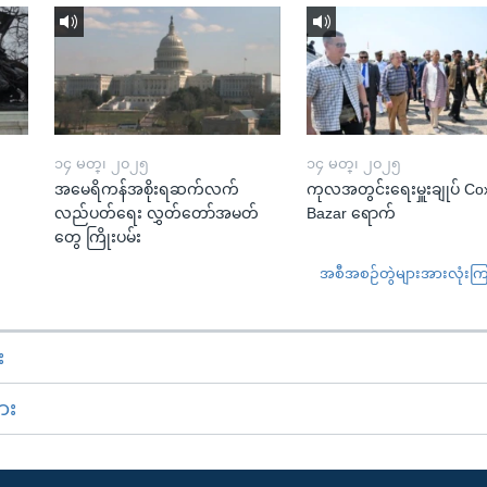
၁၄ မတ္၊ ၂၀၂၅
၁၄ မတ္၊ ၂၀၂၅
အမေရိကန်အစိုးရဆက်လက်
ကုလအတွင်းရေးမှူးချုပ် Co
လည်ပတ်ရေး လွှတ်တော်အမတ်
Bazar ရောက်
တွေ ကြိုးပမ်း
အစီအစဉ်တွဲများအားလုံးကြည့
း
ား