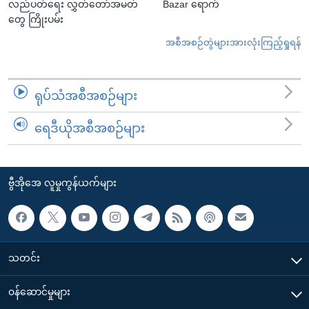
လည်ပတ်ရေး လွှတ်တော်အမတ်
Bazar ရောက်
တွေ ကြိုးပမ်း
အစီအစဉ်တွဲများအားလုံးကြည့်ရှုရန်
ရုပ်သံအစီအစဉ်များ
ရေဒီယိုအစီအစဉ်များ
ဗွီအိုအေ လူမှုကွန်ယက်များ
သတင်း
၀န်ဆောင်မှုများ