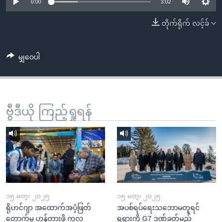
အ
0:00
3:02
သုတပဒေသာ အင်္ဂလိပ်စာ
ညွန်း
Learning English
တိုက်ရိုက် လင့်ခ်
စာမျက်နှာ
သို့
ဗွီအိုအေ လူမှုကွန်ယက်များ
ကျော်
မျှဝေပါ
ကြည့်
ရန်
ဘာသာစကားများ
ရှာဖွေ
ဗွီဒီယို ကြည့်ရှုရန်
ရန်
နေရာ
သို့
ကျော်
ရန်
၁၅ မတ္၊ ၂၀၂၅
၁၅ မတ္၊ ၂၀၂၅
ရိုဟင်ဂျာ အထောက်အပံ့ဖြတ်
အပစ်ရပ်ရေးသဘောမတူရင်
တောက်မှု ဟန့်တားဖို့ ကုလ
ရုရှားကို G7 ဒဏ်ခတ်မည်