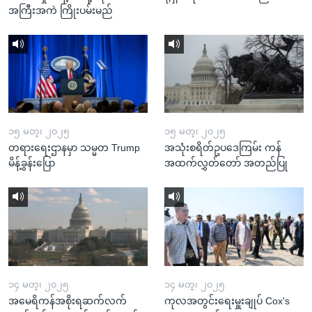
အကြီးအကဲ ကြိုးပမ်းမည်
၁၅ မတ္၊ ၂၀၂၅
၁၅ မတ္၊ ၂၀၂၅
တရားရေးဌာနမှာ သမ္မတ Trump
အသုံးစရိတ်ဥပဒေကြမ်း ကန်
မိန့်ခွန်းပြော
အထက်လွှတ်တော် အတည်ပြု
၁၄ မတ္၊ ၂၀၂၅
၁၄ မတ္၊ ၂၀၂၅
အမေရိကန်အစိုးရဆက်လက်
ကုလအတွင်းရေးမှူးချုပ် Cox's