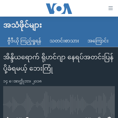
သုံး
ရ
လွယ်ကူ
အသံဖိုင်များ
မူလစာမျက်နှာ
စေ
မြန်မာ
ဗွီဒီယို ကြည့်ရှုရန်
သတင်းစာသား
အကြောင်း
သည့်
ကမ္ဘာ့သတင်းများ
Link
အိန္ဒိယရောက် ရိုဟင်ဂျာ နေရပ်အတင်းပြန်
ဗွီဒီယို
နိုင်ငံတကာ
များ
သတင်းလွတ်လပ်ခွင့်
အမေရိကန်
ပို့ခံရမယ့် ဘေးကြုံ
ပင်မ
ရပ်ဝန်းတခု လမ်းတခု အလွန်
တရုတ်
အကြောင်းအရာ
၁၄ ေအာက္တိုဘာ၊ ၂၀၁၈
သို့
အင်္ဂလိပ်စာလေ့လာမယ်
အစ္စရေး-ပါလက်စတိုင်း
ကျော်
အပတ်စဉ်ကဏ္ဍများ
အမေရိကန်သုံးအီဒီယံ
ကြည့်
ရေဒီယိုနှင့်ရုပ်သံ အချက်အလက်များ
မကြေးမုံရဲ့ အင်္ဂလိပ်စာ
ရေဒီယို
ရန်
No media source currently available
ပင်မ
ရေဒီယို/တီဗွီအစီအစဉ်
ရုပ်ရှင်ထဲက အင်္ဂလိပ်စာ
တီဗွီ